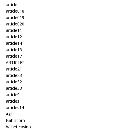
article
article018
article019
article020
article11
article12
article14
article15
article17
ARTICLE2
article21
article23
article32
article33
article9
articles
articles14
Az11
Bahiscom
balbet casino