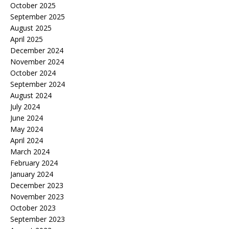
October 2025
September 2025
August 2025
April 2025
December 2024
November 2024
October 2024
September 2024
August 2024
July 2024
June 2024
May 2024
April 2024
March 2024
February 2024
January 2024
December 2023
November 2023
October 2023
September 2023