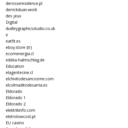
derosseresidence.pl
derrickduan.work
des jeux
Digital
dudleygraphicsstudio.co.uk
e
eatfit.es
eboy.store (tr)
ecomenergia.cl
edeka-halmschlag.de
Education
elagentecine.cl
elchivitodesancosme.com
elcolmaditodesarria.es
Eldorado
Eldorado 1
Eldorado 2
elektrikinfo.com
eletrolowcost.pt
EU casino