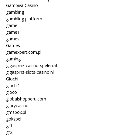
Gambiva Casino
gambling
gambling platform
game
game1
games
Games
gamexpert.com.pl
gaming
gigaspinz-casino-spelen.nl
gigaspinz-slots-casino.nl
Giochi
giochi1
gioco
globalshopperu.com
glorycasino
gmsbox.pl
gokspel
gr1
gr2