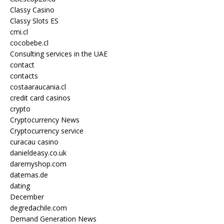
Classy Casino
Classy Slots ES
cmi.cl
cocobebe.cl
Consulting services in the UAE
contact
contacts
costaaraucania.cl
credit card casinos
crypto
Cryptocurrency News
Cryptocurrency service
curacau casino
danieldeasy.co.uk
daremyshop.com
datemas.de
dating
December
degredachile.com
Demand Generation News