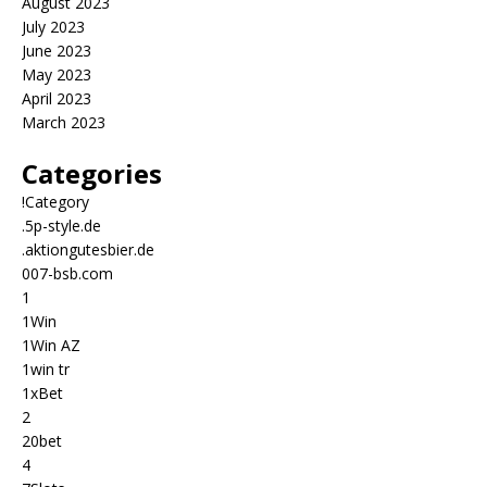
August 2023
July 2023
June 2023
May 2023
April 2023
March 2023
Categories
!Category
.5p-style.de
.aktiongutesbier.de
007-bsb.com
1
1Win
1Win AZ
1win tr
1xBet
2
20bet
4