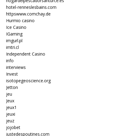
hogardelpescadorsanturce.es
hotel-renneslesbains.com
httpswww.comchay.de
Hurmio casino
Ice Casino
IGaming
imgurl.pl
imtri.cl
Independent Casino
info
interviews
Invest
isotopegeoscience.org
Jetton
jeu
Jeux
jeux1
jeuxi
jeuz
jojobet
justedespoutines.com