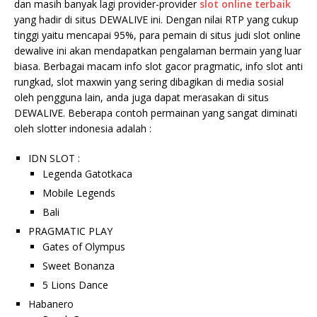
dan masih banyak lagi provider-provider
slot online terbaik
yang hadir di situs DEWALIVE ini. Dengan nilai RTP yang cukup
tinggi yaitu mencapai 95%, para pemain di situs judi slot online
dewalive ini akan mendapatkan pengalaman bermain yang luar
biasa. Berbagai macam info slot gacor pragmatic, info slot anti
rungkad, slot maxwin yang sering dibagikan di media sosial
oleh pengguna lain, anda juga dapat merasakan di situs
DEWALIVE. Beberapa contoh permainan yang sangat diminati
oleh slotter indonesia adalah :
IDN SLOT :
Legenda Gatotkaca
Mobile Legends
Bali
PRAGMATIC PLAY
Gates of Olympus
Sweet Bonanza
5 Lions Dance
Habanero