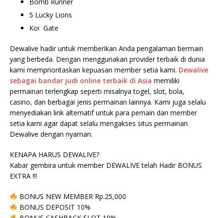
Bomb Runner
5 Lucky Lions
Koi Gate
Dewalive hadir untuk memberikan Anda pengalaman bermain
yang berbeda. Dengan menggunakan provider terbaik di dunia
kami memprioritaskan kepuasan member setia kami.
Dewalive
sebagai bandar judi online terbaik di Asia
memiliki
permainan terlengkap seperti misalnya togel, slot, bola,
casino, dan berbagai jenis permainan lainnya. Kami juga selalu
menyediakan link alternatif untuk para pemain dan member
setia kami agar dapat selalu mengakses situs permainan
Dewalive dengan nyaman.
KENAPA HARUS DEWALIVE?
Kabar gembira untuk member DEWALIVE telah Hadir BONUS
EXTRA !!!
BONUS NEW MEMBER Rp.25,000
BONUS DEPOSIT 10%
BONUS CASHBACK SLOT 10%