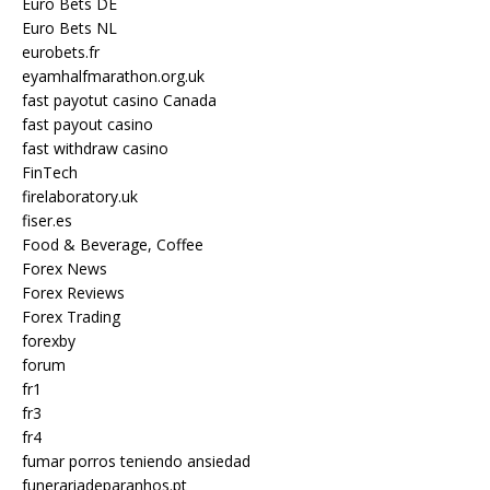
Euro Bets DE
Euro Bets NL
eurobets.fr
eyamhalfmarathon.org.uk
fast payotut casino Canada
fast payout casino
fast withdraw casino
FinTech
firelaboratory.uk
fiser.es
Food & Beverage, Coffee
Forex News
Forex Reviews
Forex Trading
forexby
forum
fr1
fr3
fr4
fumar porros teniendo ansiedad
funerariadeparanhos.pt