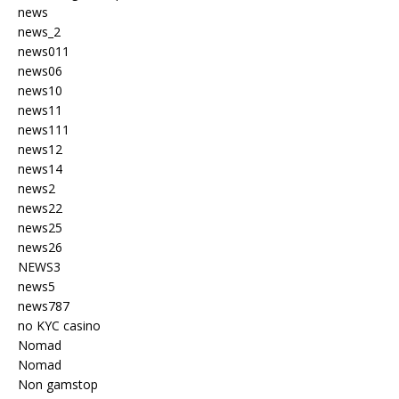
news
news_2
news011
news06
news10
news11
news111
news12
news14
news2
news22
news25
news26
NEWS3
news5
news787
no KYC casino
Nomad
Nomad
Non gamstop