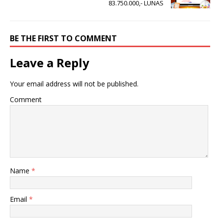
83.750.000,- LUNAS
BE THE FIRST TO COMMENT
Leave a Reply
Your email address will not be published.
Comment
Name
*
Email
*