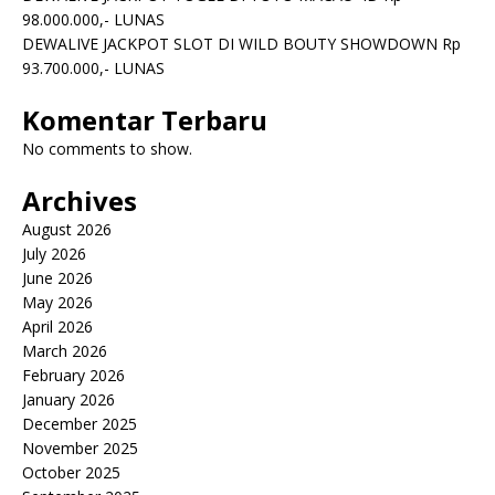
98.000.000,- LUNAS
DEWALIVE JACKPOT SLOT DI WILD BOUTY SHOWDOWN Rp
93.700.000,- LUNAS
Komentar Terbaru
No comments to show.
Archives
August 2026
July 2026
June 2026
May 2026
April 2026
March 2026
February 2026
January 2026
December 2025
November 2025
October 2025