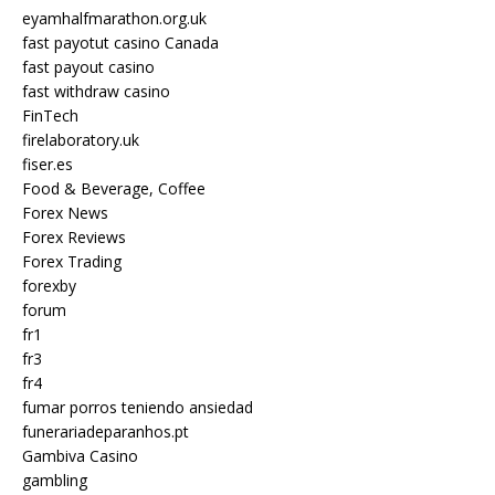
eyamhalfmarathon.org.uk
fast payotut casino Canada
fast payout casino
fast withdraw casino
FinTech
firelaboratory.uk
fiser.es
Food & Beverage, Coffee
Forex News
Forex Reviews
Forex Trading
forexby
forum
fr1
fr3
fr4
fumar porros teniendo ansiedad
funerariadeparanhos.pt
Gambiva Casino
gambling