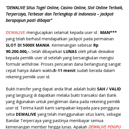
“
DEWALIVE
Situs Togel Online, Casino Online, Slot Online Terbaik,
Terpercaya, Terbesar dan Terlengkap di Indonesia – Jackpot
berapapun pasti dibayar”
DEWALIVE
mengucapkan selamat kepada user id :
MAN***
yang telah berhasil mendapatkan jackpot pada permainan
SLOT DI 5000X MANIA
. Kemenangan sebesar
Rp
90.200.000
,-.
telah dibayarkan
LUNAS
oleh pihak dewalive
kepada pemilik user id setelah yang bersangkutan mengisi
formulir
withdraw
. Proses pencairan dana berlangsung sangat
cepat hanya dalam waktu
5-11 menit
sudah berada dalam
rekening pemilik user id.
Bukti transfer yang dapat anda lihat adalah bukti
SAH / VALID
yang langsung di dapatkan melalui bukti transaksi dari Bank
yang digunakan untuk pengiriman dana pada rekening pemilik
user id. Terima kasih kami sampaikan kepada para pengguna
setia
DEWALIVE
yang telah menggunakan situs kami, sebagai
Bandar Terpercaya yang pastinya membayar semua
kemenangan member hingga lunas. Apakah
DEWALIVE
PENIPU