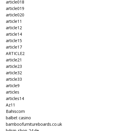
article018
article019
article020
article11
article12
article14
article15
article17
ARTICLE2
article21
article23
article32
article33
article9
articles
articles14
Az11
Bahiscom
balbet casino
bamboofurnitureboards.co.uk
bdsm-shop-24.de