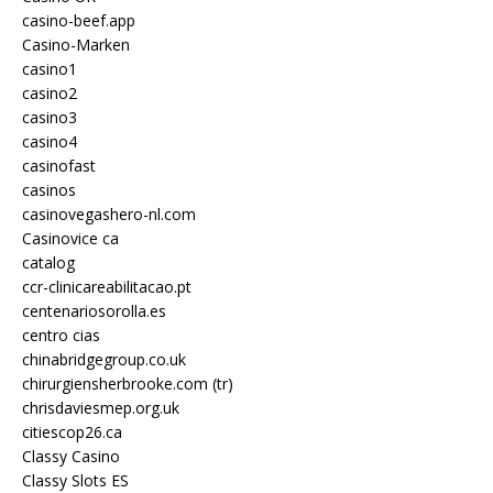
casino-beef.app
Casino-Marken
casino1
casino2
casino3
casino4
casinofast
casinos
casinovegashero-nl.com
Casinovice ca
catalog
ccr-clinicareabilitacao.pt
centenariosorolla.es
centro cias
chinabridgegroup.co.uk
chirurgiensherbrooke.com (tr)
chrisdaviesmep.org.uk
citiescop26.ca
Classy Casino
Classy Slots ES