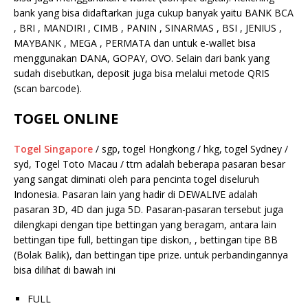
bank yang bisa didaftarkan juga cukup banyak yaitu BANK BCA
, BRI , MANDIRI , CIMB , PANIN , SINARMAS , BSI , JENIUS ,
MAYBANK , MEGA , PERMATA dan untuk e-wallet bisa
menggunakan DANA, GOPAY, OVO. Selain dari bank yang
sudah disebutkan, deposit juga bisa melalui metode QRIS
(scan barcode).
TOGEL ONLINE
Togel Singapore
/ sgp, togel Hongkong / hkg, togel Sydney /
syd, Togel Toto Macau / ttm adalah beberapa pasaran besar
yang sangat diminati oleh para pencinta togel diseluruh
Indonesia. Pasaran lain yang hadir di DEWALIVE adalah
pasaran 3D, 4D dan juga 5D. Pasaran-pasaran tersebut juga
dilengkapi dengan tipe bettingan yang beragam, antara lain
bettingan tipe full, bettingan tipe diskon, , bettingan tipe BB
(Bolak Balik), dan bettingan tipe prize. untuk perbandingannya
bisa dilihat di bawah ini
FULL