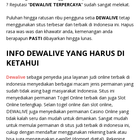
? Reputasi “
DEWALIVE
TERPERCAYA
” sudah sangat melekat.
Puluhan hingga ratusan ribu pengguna setia
DEWALIVE
tetap
menggunakan situs terbesar dan terbaik di Indonesia ini. Hapus
rasa was-was dan khawatir anda, kemenangan anda
berapapun
PASTI
dibayarkan hingga lunas.
INFO DEWALIVE
YANG HARUS DI
KETAHUI
Dewalive
sebagai penyedia jasa layanan judi online terbaik di
indonesia menyediakan berbagai macam jenis permainan yang
sudah tidak asing bagi masyarakat Indonesia. Situs ini
menyediakan permainan Togel Online terbaik dan juga Slot
Online terlengkap. Selain togel online dan slot online,
DEWALIVE juga menyediakan permainan Casino Online yang
tidak kalah seru dan mudah untuk dimainkan. Sangat mudah
untuk memulai permainan di situs judi terbaik di indonesia ini,
cukup dengan mendaftar menggunakan rekening bank atau
bisa juga menggunakan
e-wallet
(dompet digital). Rekening