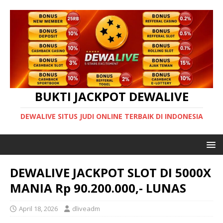
BUKTI JACKPOT DEWALIVE
DEWALIVE SITUS JUDI ONLINE TERBAIK DI INDONESIA
DEWALIVE JACKPOT SLOT DI 5000X
MANIA Rp 90.200.000,- LUNAS
April 18, 2026
dliveadm