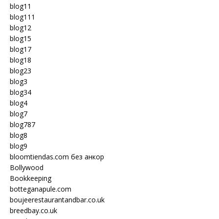
blog11
blog111
blog12
blog15
blog17
blog18
blog23
blog3
blog34
blog4
blog7
blog787
blog8
blog9
bloomtiendas.com без анкор
Bollywood
Bookkeeping
botteganapule.com
boujeerestaurantandbar.co.uk
breedbay.co.uk