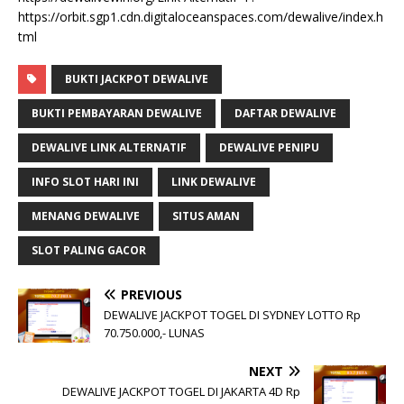
https://orbit.sgp1.cdn.digitaloceanspaces.com/dewalive/index.h
tml
BUKTI JACKPOT DEWALIVE
BUKTI PEMBAYARAN DEWALIVE
DAFTAR DEWALIVE
DEWALIVE LINK ALTERNATIF
DEWALIVE PENIPU
INFO SLOT HARI INI
LINK DEWALIVE
MENANG DEWALIVE
SITUS AMAN
SLOT PALING GACOR
PREVIOUS
DEWALIVE JACKPOT TOGEL DI SYDNEY LOTTO Rp
70.750.000,- LUNAS
NEXT
DEWALIVE JACKPOT TOGEL DI JAKARTA 4D Rp