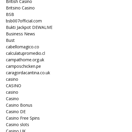
British Casino
Britsino Casino
BSB
bsb007official.com
Bukti Jackpot DEWALIVE
Business News
Bust
cabellomagico.co
calculatupromedio.cl
campathome.org.uk
camposchicken.pe
caragordacantina.co.uk
casino
CASINO
casino
Casino
Casino Bonus
Casino DE
Casino Free Spins
Casino slots
Casino UK