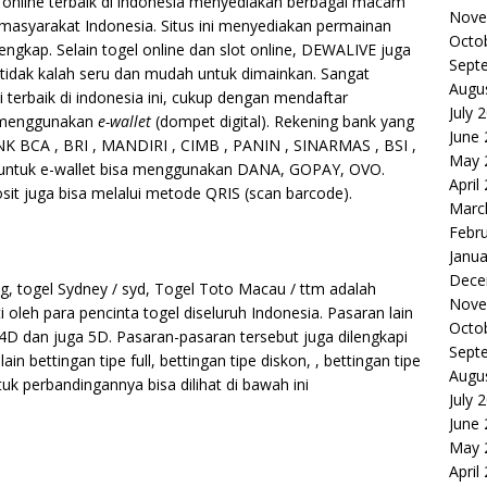
i online terbaik di indonesia menyediakan berbagai macam
Nove
 masyarakat Indonesia. Situs ini menyediakan permainan
Octo
lengkap. Selain togel online dan slot online, DEWALIVE juga
Sept
tidak kalah seru dan mudah untuk dimainkan. Sangat
Augu
 terbaik di indonesia ini, cukup dengan mendaftar
July 
a menggunakan
e-wallet
(dompet digital). Rekening bank yang
June
ANK BCA , BRI , MANDIRI , CIMB , PANIN , SINARMAS , BSI ,
May 
ntuk e-wallet bisa menggunakan DANA, GOPAY, OVO.
April
sit juga bisa melalui metode QRIS (scan barcode).
Marc
Febr
Janua
Dece
g, togel Sydney / syd, Togel Toto Macau / ttm adalah
Nove
oleh para pencinta togel diseluruh Indonesia. Pasaran lain
Octo
4D dan juga 5D. Pasaran-pasaran tersebut juga dilengkapi
Sept
n bettingan tipe full, bettingan tipe diskon, , bettingan tipe
Augu
tuk perbandingannya bisa dilihat di bawah ini
July 
June
May 
April