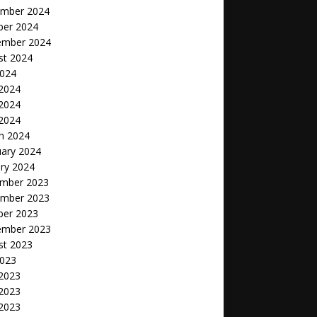
mber 2024
ber 2024
ember 2024
st 2024
2024
 2024
2024
 2024
h 2024
uary 2024
ry 2024
mber 2023
mber 2023
ber 2023
ember 2023
st 2023
2023
 2023
2023
 2023