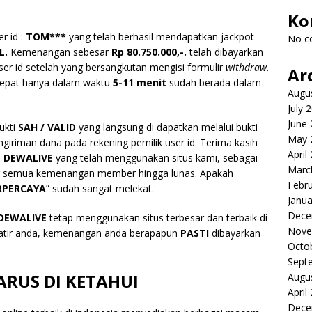
Ko
 id :
TOM***
yang telah berhasil mendapatkan jackpot
No c
L.
Kemenangan sebesar
Rp
80.750.000
,-.
telah dibayarkan
ser id setelah yang bersangkutan mengisi formulir
withdraw
.
Ar
cepat hanya dalam waktu
5-11 menit
sudah berada dalam
Augu
July 
June
bukti
SAH / VALID
yang langsung di dapatkan melalui bukti
May 
giriman dana pada rekening pemilik user id. Terima kasih
April
a
DEWALIVE
yang telah menggunakan situs kami, sebagai
Marc
r semua kemenangan member hingga lunas. Apakah
Febr
RPERCAYA
” sudah sangat melekat.
Janua
Dece
DEWALIVE
tetap menggunakan situs terbesar dan terbaik di
Nove
watir anda, kemenangan anda berapapun
PASTI
dibayarkan
Octo
Sept
ARUS DI KETAHUI
Augu
April
Dece