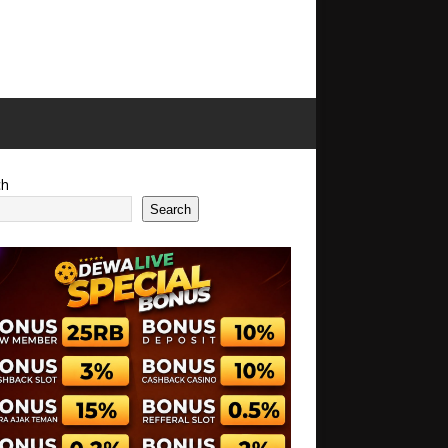
ch
Search