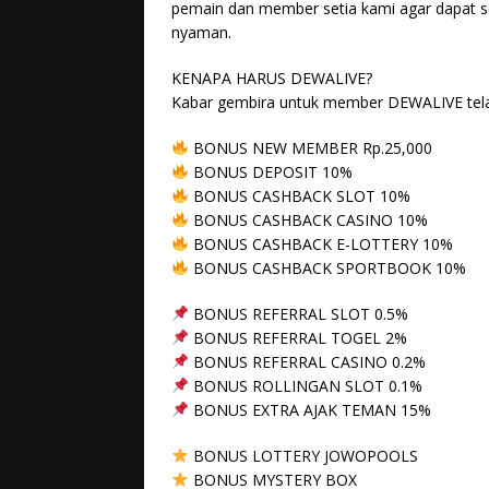
pemain dan member setia kami agar dapat s
nyaman.
KENAPA HARUS DEWALIVE?
Kabar gembira untuk member DEWALIVE tela
BONUS NEW MEMBER Rp.25,000
BONUS DEPOSIT 10%
BONUS CASHBACK SLOT 10%
BONUS CASHBACK CASINO 10%
BONUS CASHBACK E-LOTTERY 10%
BONUS CASHBACK SPORTBOOK 10%
BONUS REFERRAL SLOT 0.5%
BONUS REFERRAL TOGEL 2%
BONUS REFERRAL CASINO 0.2%
BONUS ROLLINGAN SLOT 0.1%
BONUS EXTRA AJAK TEMAN 15%
BONUS LOTTERY JOWOPOOLS
BONUS MYSTERY BOX