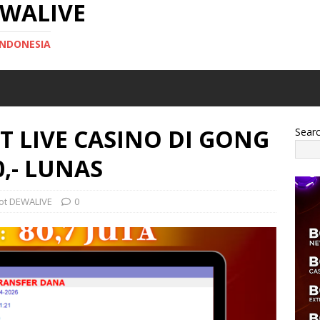
EWALIVE
 INDONESIA
T LIVE CASINO DI GONG
Sear
0,- LUNAS
pot DEWALIVE
0