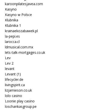
karoonpilatesjavea.com
Kasyno
Kasyno w Polsce
Klubnika
Klubnika 1
krainaekozabawek.pl
la-pepi.es
larocca.cl
ldmusical.com.mx
lets-talk-mortgages.co.uk
Lev
Lev 2
levant
Levant (1)
lifecycler.de
livingspirit.ca
lizjamieson.co.uk
lolo casino
Loonie play casino
loschankasgroup.pe