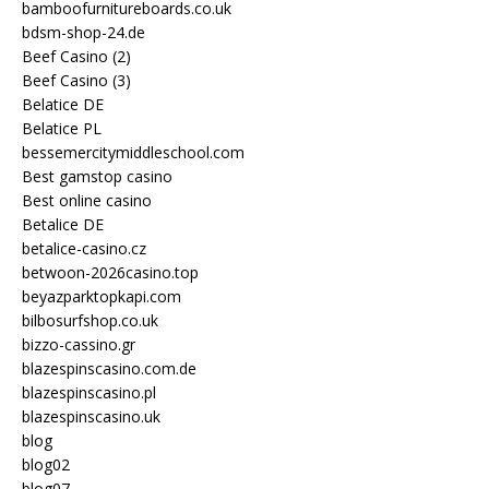
bamboofurnitureboards.co.uk
bdsm-shop-24.de
Beef Casino (2)
Beef Casino (3)
Belatice DE
Belatice PL
bessemercitymiddleschool.com
Best gamstop casino
Best online casino
Betalice DE
betalice-casino.cz
betwoon-2026casino.top
beyazparktopkapi.com
bilbosurfshop.co.uk
bizzo-cassino.gr
blazespinscasino.com.de
blazespinscasino.pl
blazespinscasino.uk
blog
blog02
blog07