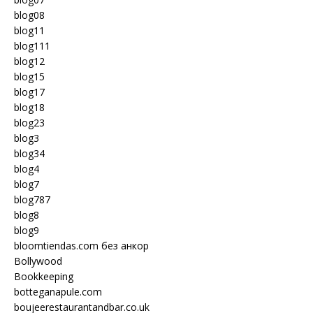
blog08
blog11
blog111
blog12
blog15
blog17
blog18
blog23
blog3
blog34
blog4
blog7
blog787
blog8
blog9
bloomtiendas.com без анкор
Bollywood
Bookkeeping
botteganapule.com
boujeerestaurantandbar.co.uk