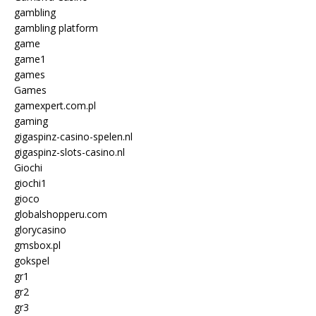
gambling
gambling platform
game
game1
games
Games
gamexpert.com.pl
gaming
gigaspinz-casino-spelen.nl
gigaspinz-slots-casino.nl
Giochi
giochi1
gioco
globalshopperu.com
glorycasino
gmsbox.pl
gokspel
gr1
gr2
gr3