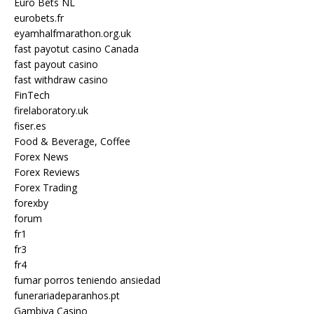
Euro Bets NL
eurobets.fr
eyamhalfmarathon.org.uk
fast payotut casino Canada
fast payout casino
fast withdraw casino
FinTech
firelaboratory.uk
fiser.es
Food & Beverage, Coffee
Forex News
Forex Reviews
Forex Trading
forexby
forum
fr1
fr3
fr4
fumar porros teniendo ansiedad
funerariadeparanhos.pt
Gambiva Casino