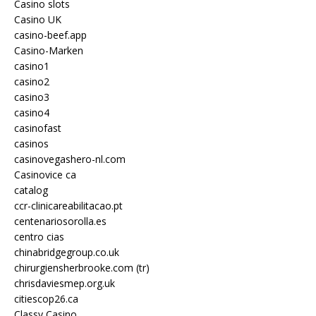
Casino slots
Casino UK
casino-beef.app
Casino-Marken
casino1
casino2
casino3
casino4
casinofast
casinos
casinovegashero-nl.com
Casinovice ca
catalog
ccr-clinicareabilitacao.pt
centenariosorolla.es
centro cias
chinabridgegroup.co.uk
chirurgiensherbrooke.com (tr)
chrisdaviesmep.org.uk
citiescop26.ca
Classy Casino