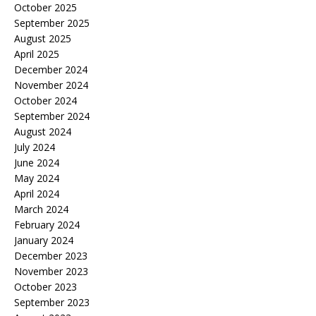
October 2025
September 2025
August 2025
April 2025
December 2024
November 2024
October 2024
September 2024
August 2024
July 2024
June 2024
May 2024
April 2024
March 2024
February 2024
January 2024
December 2023
November 2023
October 2023
September 2023