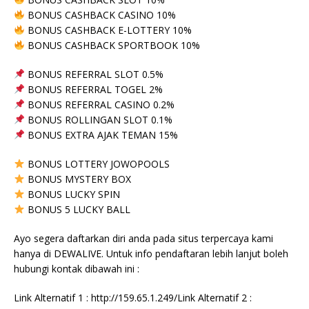
BONUS CASHBACK CASINO 10%
BONUS CASHBACK E-LOTTERY 10%
BONUS CASHBACK SPORTBOOK 10%
BONUS REFERRAL SLOT 0.5%
BONUS REFERRAL TOGEL 2%
BONUS REFERRAL CASINO 0.2%
BONUS ROLLINGAN SLOT 0.1%
BONUS EXTRA AJAK TEMAN 15%
BONUS LOTTERY JOWOPOOLS
BONUS MYSTERY BOX
BONUS LUCKY SPIN
BONUS 5 LUCKY BALL
Ayo segera daftarkan diri anda pada situs terpercaya kami
hanya di DEWALIVE. Untuk info pendaftaran lebih lanjut boleh
hubungi kontak dibawah ini :
Link Alternatif 1 : http://159.65.1.249/Link Alternatif 2 :