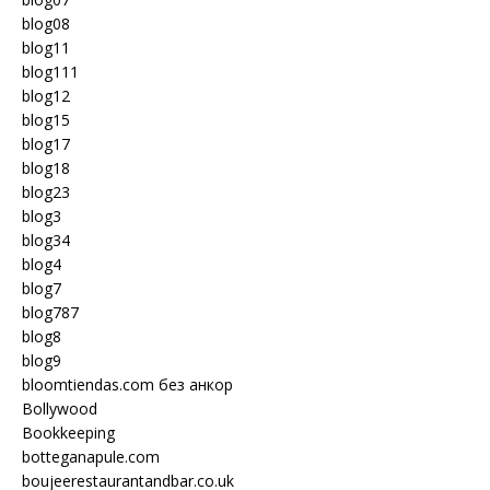
blog08
blog11
blog111
blog12
blog15
blog17
blog18
blog23
blog3
blog34
blog4
blog7
blog787
blog8
blog9
bloomtiendas.com без анкор
Bollywood
Bookkeeping
botteganapule.com
boujeerestaurantandbar.co.uk