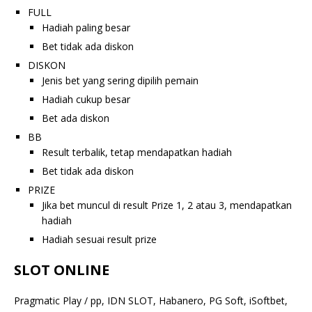
FULL
Hadiah paling besar
Bet tidak ada diskon
DISKON
Jenis bet yang sering dipilih pemain
Hadiah cukup besar
Bet ada diskon
BB
Result terbalik, tetap mendapatkan hadiah
Bet tidak ada diskon
PRIZE
Jika bet muncul di result Prize 1, 2 atau 3, mendapatkan
hadiah
Hadiah sesuai result prize
SLOT ONLINE
Pragmatic Play / pp, IDN SLOT, Habanero, PG Soft, iSoftbet,