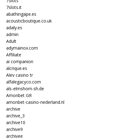
7Slots
7slots.it
abathingape.es
acousticboutique.co.uk
adaly.es
admin
Adult
adymainox.com
Affiliate
ai companion
alcrique.es
Alev casino tr
alfalegacyco.com
als-elmshorn-sh.de
Amonbet GR
amonbet-casino-nederland.nl
archive
archive_3
archive10
archive9
archivee