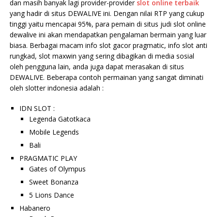
dan masih banyak lagi provider-provider
slot online terbaik
yang hadir di situs DEWALIVE ini. Dengan nilai RTP yang cukup
tinggi yaitu mencapai 95%, para pemain di situs judi slot online
dewalive ini akan mendapatkan pengalaman bermain yang luar
biasa. Berbagai macam info slot gacor pragmatic, info slot anti
rungkad, slot maxwin yang sering dibagikan di media sosial
oleh pengguna lain, anda juga dapat merasakan di situs
DEWALIVE. Beberapa contoh permainan yang sangat diminati
oleh slotter indonesia adalah :
IDN SLOT :
Legenda Gatotkaca
Mobile Legends
Bali
PRAGMATIC PLAY
Gates of Olympus
Sweet Bonanza
5 Lions Dance
Habanero