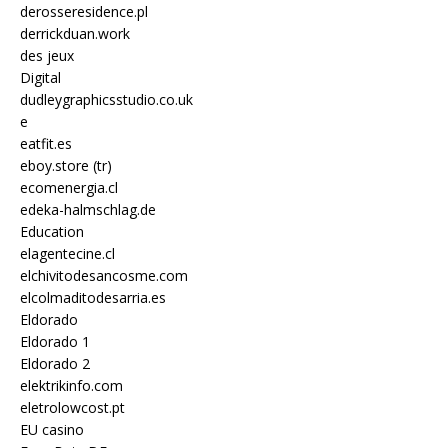
derosseresidence.pl
derrickduan.work
des jeux
Digital
dudleygraphicsstudio.co.uk
e
eatfit.es
eboy.store (tr)
ecomenergia.cl
edeka-halmschlag.de
Education
elagentecine.cl
elchivitodesancosme.com
elcolmaditodesarria.es
Eldorado
Eldorado 1
Eldorado 2
elektrikinfo.com
eletrolowcost.pt
EU casino