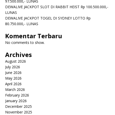
97.500.000,- LUNAS
DEWALIVE JACKPOT SLOT DI RABBIT HEIST Rp 100.500.000,-
LUNAS
DEWALIVE JACKPOT TOGEL DI SYDNEY LOTTO Rp
80.750.000,- LUNAS
Komentar Terbaru
No comments to show.
Archives
August 2026
July 2026
June 2026
May 2026
April 2026
March 2026
February 2026
January 2026
December 2025
November 2025