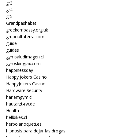
gr3
gr4
gr5
Grandpashabet
greekembassy.org.uk
grupoaltaterra.com
guide
guides
gymsaludimagen.cl
gyroskingjax.com
happinessday
Happy Jokers Casino
HappyJokers Casino
Hardware Security
harlemgym.cl
hautarzt-rw.de
Health
hellbikes.cl
herbolarioqueti.es
hipnosis para dejar las drogas