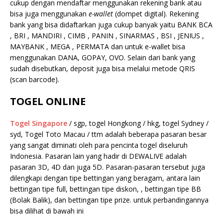
cukup dengan mendaftar menggunakan rekening bank atau
bisa juga menggunakan
e-wallet
(dompet digital). Rekening
bank yang bisa didaftarkan juga cukup banyak yaitu BANK BCA
, BRI , MANDIRI , CIMB , PANIN , SINARMAS , BSI , JENIUS ,
MAYBANK , MEGA , PERMATA dan untuk e-wallet bisa
menggunakan DANA, GOPAY, OVO. Selain dari bank yang
sudah disebutkan, deposit juga bisa melalui metode QRIS
(scan barcode).
TOGEL ONLINE
Togel Singapore
/ sgp, togel Hongkong / hkg, togel Sydney /
syd, Togel Toto Macau / ttm adalah beberapa pasaran besar
yang sangat diminati oleh para pencinta togel diseluruh
Indonesia. Pasaran lain yang hadir di DEWALIVE adalah
pasaran 3D, 4D dan juga 5D. Pasaran-pasaran tersebut juga
dilengkapi dengan tipe bettingan yang beragam, antara lain
bettingan tipe full, bettingan tipe diskon, , bettingan tipe BB
(Bolak Balik), dan bettingan tipe prize. untuk perbandingannya
bisa dilihat di bawah ini