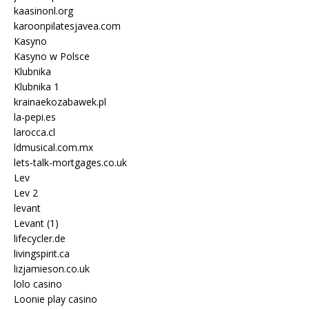
kaasinonl.org
karoonpilatesjavea.com
Kasyno
Kasyno w Polsce
Klubnika
Klubnika 1
krainaekozabawek.pl
la-pepi.es
larocca.cl
ldmusical.com.mx
lets-talk-mortgages.co.uk
Lev
Lev 2
levant
Levant (1)
lifecycler.de
livingspirit.ca
lizjamieson.co.uk
lolo casino
Loonie play casino