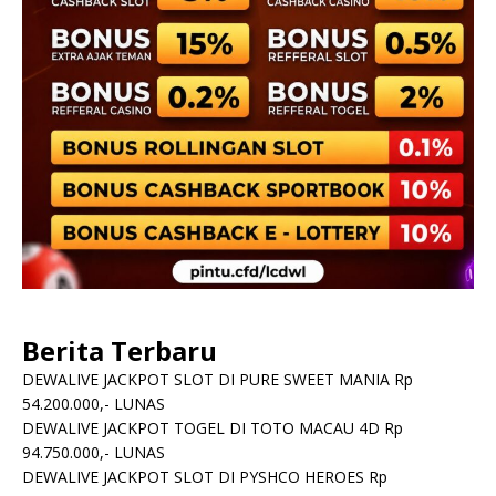
Berita Terbaru
DEWALIVE JACKPOT SLOT DI PURE SWEET MANIA Rp
54.200.000,- LUNAS
DEWALIVE JACKPOT TOGEL DI TOTO MACAU 4D Rp
94.750.000,- LUNAS
DEWALIVE JACKPOT SLOT DI PYSHCO HEROES Rp