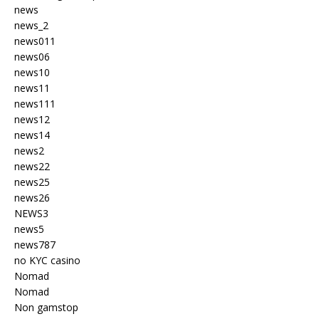
news
news_2
news011
news06
news10
news11
news111
news12
news14
news2
news22
news25
news26
NEWS3
news5
news787
no KYC casino
Nomad
Nomad
Non gamstop