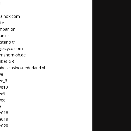
n
ainox.com
ate
ompanion
que.es
casino tr
legacyco.com
lmshorn-sh.de
bet GR
et-casino-nederland.nl
ve
ve_3
ve10
ve9
vee
e
le018
le019
le020