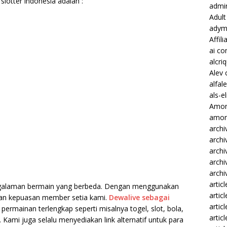
lotter indonesia adalah :
admi
Adult
adym
Affili
ai c
alcri
Alev 
alfa
als-e
Amon
amonb
archi
archi
archi
archi
archi
articl
ngalaman bermain yang berbeda. Dengan menggunakan
artic
skan kepuasan member setia kami.
Dewalive sebagai
artic
 permainan terlengkap seperti misalnya togel, slot, bola,
artic
 Kami juga selalu menyediakan link alternatif untuk para