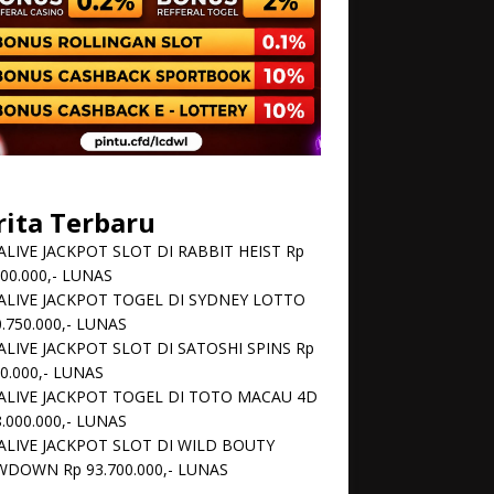
rita Terbaru
LIVE JACKPOT SLOT DI RABBIT HEIST Rp
500.000,- LUNAS
LIVE JACKPOT TOGEL DI SYDNEY LOTTO
0.750.000,- LUNAS
LIVE JACKPOT SLOT DI SATOSHI SPINS Rp
00.000,- LUNAS
LIVE JACKPOT TOGEL DI TOTO MACAU 4D
8.000.000,- LUNAS
LIVE JACKPOT SLOT DI WILD BOUTY
DOWN Rp 93.700.000,- LUNAS