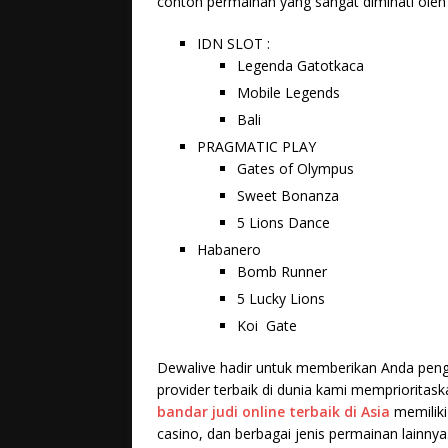
contoh permainan yang sangat diminati oleh s
IDN SLOT :
Legenda Gatotkaca
Mobile Legends
Bali
PRAGMATIC PLAY
Gates of Olympus
Sweet Bonanza
5 Lions Dance
Habanero
Bomb Runner
5 Lucky Lions
Koi Gate
Dewalive hadir untuk memberikan Anda pe
provider terbaik di dunia kami mempriorita
bandar judi online terbaik di Asia
memiliki
casino, dan berbagai jenis permainan lainnya.