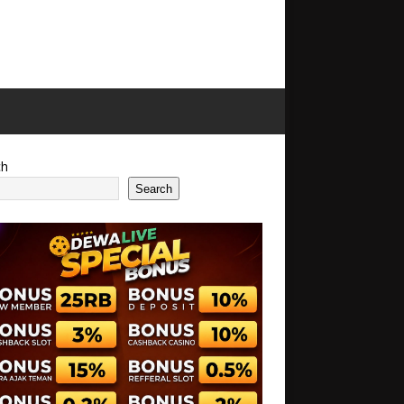
ch
Search