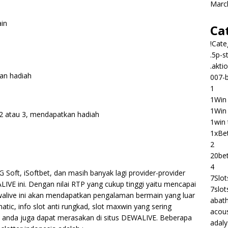
Marc
ain
Ca
!Cate
.5p-s
.akti
kan hadiah
007-
1
1Win
1Win
1, 2 atau 3, mendapatkan hadiah
1win 
1xBe
2
20be
4
 Soft, iSoftbet, dan masih banyak lagi provider-provider
7Slot
LIVE ini. Dengan nilai RTP yang cukup tinggi yaitu mencapai
7slots
dewalive ini akan mendapatkan pengalaman bermain yang luar
abath
tic, info slot anti rungkad, slot maxwin yang sering
acous
n, anda juga dapat merasakan di situs DEWALIVE. Beberapa
adaly