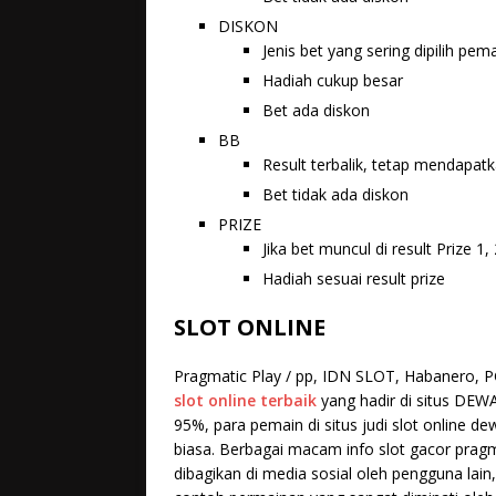
DISKON
Jenis bet yang sering dipilih pem
Hadiah cukup besar
Bet ada diskon
BB
Result terbalik, tetap mendapat
Bet tidak ada diskon
PRIZE
Jika bet muncul di result Prize 
Hadiah sesuai result prize
SLOT ONLINE
Pragmatic Play / pp, IDN SLOT, Habanero, PG
slot online terbaik
yang hadir di situs DEWA
95%, para pemain di situs judi slot online 
biasa. Berbagai macam info slot gacor pragma
dibagikan di media sosial oleh pengguna lai