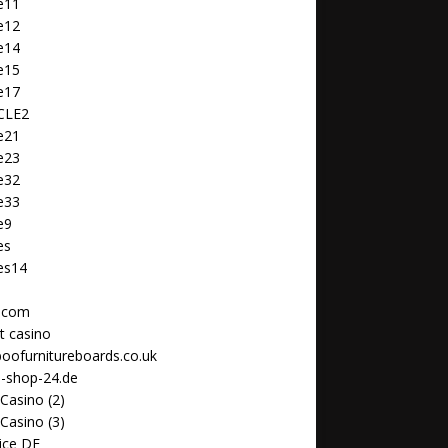
le11
le12
le14
le15
le17
CLE2
le21
le23
le32
le33
le9
es
les14
scom
t casino
oofurnitureboards.co.uk
-shop-24.de
Casino (2)
Casino (3)
ice DE