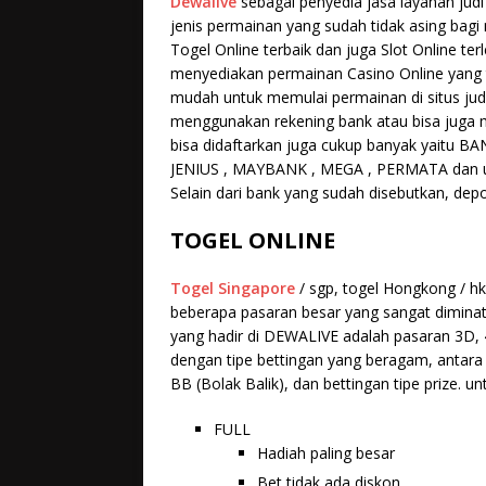
Dewalive
sebagai penyedia jasa layanan jud
jenis permainan yang sudah tidak asing bagi
Togel Online terbaik dan juga Slot Online ter
menyediakan permainan Casino Online yang 
mudah untuk memulai permainan di situs judi
menggunakan rekening bank atau bisa jug
bisa didaftarkan juga cukup banyak yaitu B
JENIUS , MAYBANK , MEGA , PERMATA dan u
Selain dari bank yang sudah disebutkan, depo
TOGEL ONLINE
Togel Singapore
/ sgp, togel Hongkong / hk
beberapa pasaran besar yang sangat diminati 
yang hadir di DEWALIVE adalah pasaran 3D, 
dengan tipe bettingan yang beragam, antara lai
BB (Bolak Balik), dan bettingan tipe prize. un
FULL
Hadiah paling besar
Bet tidak ada diskon