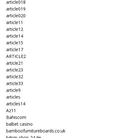
article018
article019
article020
article11
article12
article14
article15
article17
ARTICLE2
article21
article23
article32
article33
article9
articles
articles14
Az11
Bahiscom
balbet casino
bamboofurnitureboards.co.uk
bdsm-shop-24.de