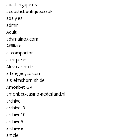
abathingape.es
acousticboutique.co.uk
adaly.es
admin
Adult
adymainox.com
Affiliate
ai companion
alcrique.es
Alev casino tr
alfalegacyco.com
als-elmshorn-sh.de
Amonbet GR
amonbet-casino-nederland.nl
archive
archive_3
archive10
archive9
archivee
article