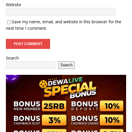
Website
Save my name, email, and website in this browser for the
next time I comment.
Search
Search