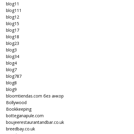
blog11
blog111
blog12
blog15
blog17
blog18
blog23
blog3
blog34
blog4
blog7
blog787
blog8
blog9
bloomtiendas.com без анкор
Bollywood
Bookkeeping
botteganapule.com
boujeerestaurantandbar.co.uk
breedbay.co.uk