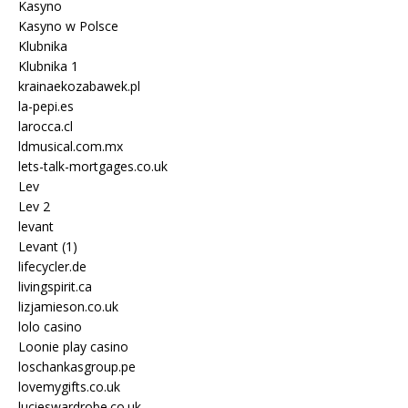
Kasyno
Kasyno w Polsce
Klubnika
Klubnika 1
krainaekozabawek.pl
la-pepi.es
larocca.cl
ldmusical.com.mx
lets-talk-mortgages.co.uk
Lev
Lev 2
levant
Levant (1)
lifecycler.de
livingspirit.ca
lizjamieson.co.uk
lolo casino
Loonie play casino
loschankasgroup.pe
lovemygifts.co.uk
lucieswardrobe.co.uk