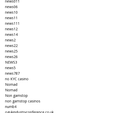
news011
news06
news10
news11
news111
news12
news14
news2
news22
news25
news26
NEWS3
news5
news787
no KYC casino
Nomad
Nomad
Non gamstop
non gamstop casinos
numb4
ogukindustryconference.co.uk