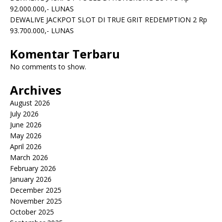
92.000.000,- LUNAS
DEWALIVE JACKPOT SLOT DI TRUE GRIT REDEMPTION 2 Rp
93.700.000,- LUNAS
Komentar Terbaru
No comments to show.
Archives
August 2026
July 2026
June 2026
May 2026
April 2026
March 2026
February 2026
January 2026
December 2025
November 2025
October 2025