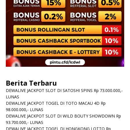
Berita Terbaru
DEWALIVE JACKPOT SLOT DI SATOSHI SPINS Rp 73.000.000,-
LUNAS
DEWALIVE JACKPOT TOGEL DI TOTO MACAU 4D Rp
98.000.000,- LUNAS
DEWALIVE JACKPOT SLOT DI WILD BOUTY SHOWDOWN Rp
93.700.000,- LUNAS
DEWALIVE JACKPOT TOGEL DI HONGKONG LOTTO Rp