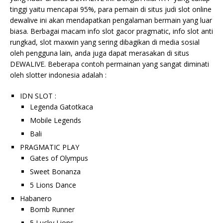
tinggi yaitu mencapai 95%, para pemain di situs judi slot online
dewalive ini akan mendapatkan pengalaman bermain yang luar
biasa. Berbagai macam info slot gacor pragmatic, info slot anti
rungkad, slot maxwin yang sering dibagikan di media sosial
oleh pengguna lain, anda juga dapat merasakan di situs
DEWALIVE. Beberapa contoh permainan yang sangat diminati
oleh slotter indonesia adalah :
IDN SLOT :
Legenda Gatotkaca
Mobile Legends
Bali
PRAGMATIC PLAY
Gates of Olympus
Sweet Bonanza
5 Lions Dance
Habanero
Bomb Runner
5 Lucky Lions