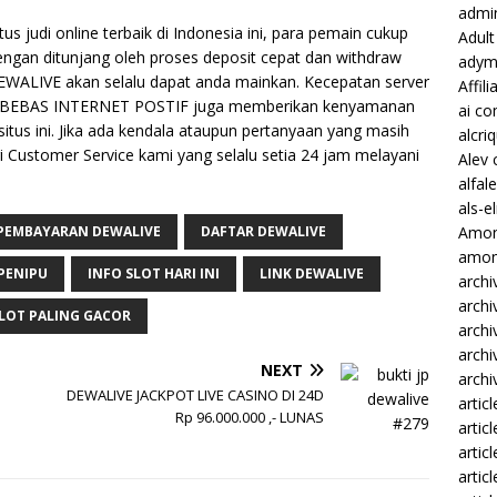
admi
 judi online terbaik di Indonesia ini, para pemain cukup
Adult
engan ditunjang oleh proses deposit cepat dan withdraw
adym
EWALIVE akan selalu dapat anda mainkan. Kecepatan server
Affili
an BEBAS INTERNET POSTIF juga memberikan kenyamanan
ai c
situs ini. Jika ada kendala ataupun pertanyaan yang masih
alcri
 Customer Service kami yang selalu setia 24 jam melayani
Alev 
alfa
als-e
 PEMBAYARAN DEWALIVE
DAFTAR DEWALIVE
Amon
amonb
PENIPU
INFO SLOT HARI INI
LINK DEWALIVE
archi
archi
LOT PALING GACOR
archi
archi
NEXT
archi
DEWALIVE JACKPOT LIVE CASINO DI 24D
articl
Rp 96.000.000 ,- LUNAS
artic
artic
artic