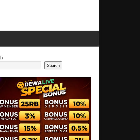
ch
Search