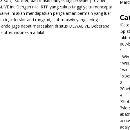
 Soft, iSoftbet, dan masih banyak lagi provider-provider
Marc
LIVE ini. Dengan nilai RTP yang cukup tinggi yaitu mencapai
dewalive ini akan mendapatkan pengalaman bermain yang luar
Ca
tic, info slot anti rungkad, slot maxwin yang sering
!Cate
n, anda juga dapat merasakan di situs DEWALIVE. Beberapa
.5p-s
lotter indonesia adalah :
.akti
007-
1
1Win
1Win
1win 
1xBe
2
20be
4
7Slot
7slots
abath
acous
adaly