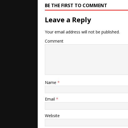
BE THE FIRST TO COMMENT
Leave a Reply
Your email address will not be published.
Comment
Name
*
Email
*
Website