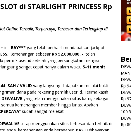
SLOT di STARLIGHT PRINCESS Rp
Slot Online Terbaik, Terpercaya, Terbesar dan Terlengkap di
r id :
BAY***
yang telah berhasil mendapatkan jackpot
CESS
. Kemenangan sebesar
Rp 52.000.000 ,-.
telah
Be
a pemilik user id setelah yang bersangkutan mengisi
DEWA
erlangsung sangat cepat hanya dalam waktu
5-11 menit
MANI
DEWA
bukti
SAH / VALID
yang langsung di dapatkan melalui bukti
Rp 9
giriman dana pada rekening pemilik user id. Terima kasih
DEWA
a
DEWALIVE
yang telah menggunakan situs kami, sebagai
Rp 9
r semua kemenangan member hingga lunas. Apakah
DEWA
RPERCAYA
” sudah sangat melekat.
100.
DEWA
DEWALIVE
tetap menggunakan situs terbesar dan terbaik di
Rp 8
watir anda, kemenangan anda berapapun
PASTI
dibayarkan