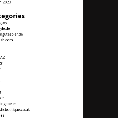
h 2023
tegories
gory
tyle.de
ongutesbier.de
bsb.com
 AZ
tr
t
t
s
.it
ingape.es
ticboutique.co.uk
.es