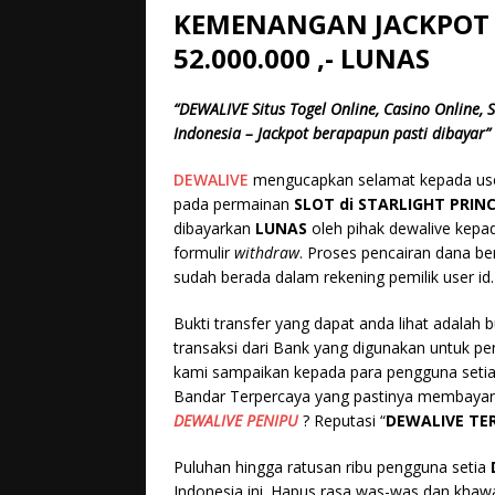
KEMENANGAN
JACKPOT 
52.000.000 ,- LUNAS
“
DEWALIVE
Situs Togel Online, Casino Online, 
Indonesia – Jackpot berapapun pasti dibayar”
DEWALIVE
mengucapkan selamat kepada use
pada permainan
SLOT di STARLIGHT PRIN
dibayarkan
LUNAS
oleh pihak dewalive kepad
formulir
withdraw
. Proses pencairan dana b
sudah berada dalam rekening pemilik user id.
Bukti transfer yang dapat anda lihat adalah 
transaksi dari Bank yang digunakan untuk pen
kami sampaikan kepada para pengguna seti
Bandar Terpercaya yang pastinya membaya
DEWALIVE
PENIPU
? Reputasi “
DEWALIVE
TE
Puluhan hingga ratusan ribu pengguna setia
Indonesia ini. Hapus rasa was-was dan kha