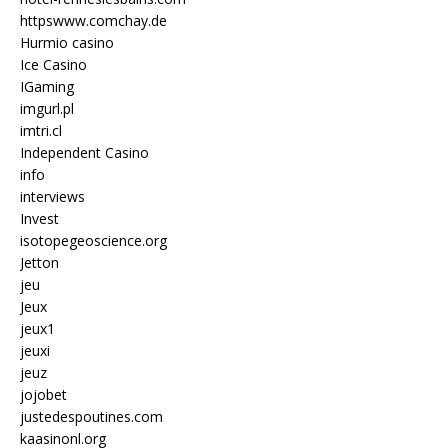
httpswww.comchay.de
Hurmio casino
Ice Casino
IGaming
imgurl.pl
imtri.cl
Independent Casino
info
interviews
Invest
isotopegeoscience.org
Jetton
jeu
Jeux
jeux1
jeuxi
jeuz
jojobet
justedespoutines.com
kaasinonl.org