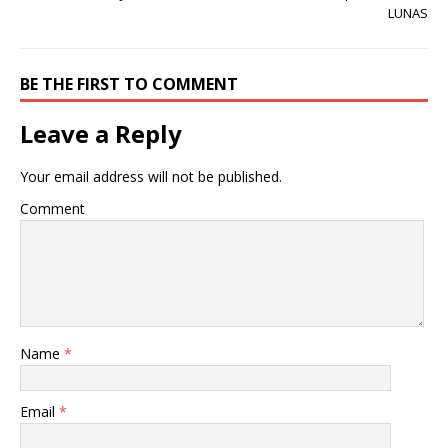
LUNAS
BE THE FIRST TO COMMENT
Leave a Reply
Your email address will not be published.
Comment
Name
*
Email
*