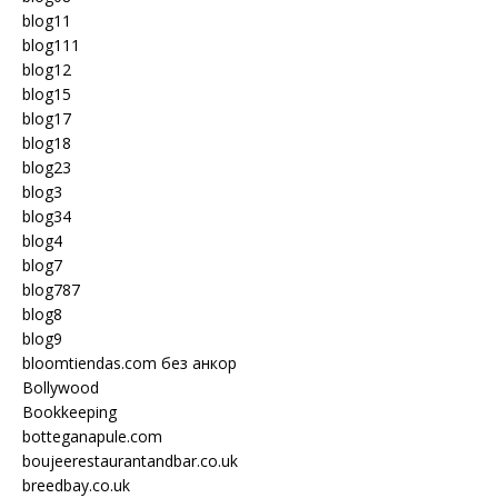
blog11
blog111
blog12
blog15
blog17
blog18
blog23
blog3
blog34
blog4
blog7
blog787
blog8
blog9
bloomtiendas.com без анкор
Bollywood
Bookkeeping
botteganapule.com
boujeerestaurantandbar.co.uk
breedbay.co.uk