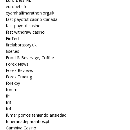
Euro Bets NL
eurobets.fr
eyamhalfmarathon.org.uk
fast payotut casino Canada
fast payout casino
fast withdraw casino
FinTech
firelaboratory.uk
fiser.es
Food & Beverage, Coffee
Forex News
Forex Reviews
Forex Trading
forexby
forum
fr1
fr3
fr4
fumar porros teniendo ansiedad
funerariadeparanhos.pt
Gambiva Casino