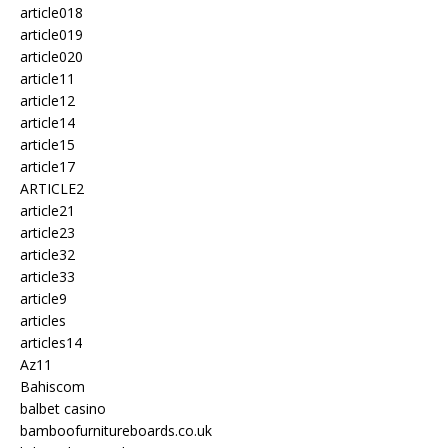
article018
article019
article020
article11
article12
article14
article15
article17
ARTICLE2
article21
article23
article32
article33
article9
articles
articles14
Az11
Bahiscom
balbet casino
bamboofurnitureboards.co.uk