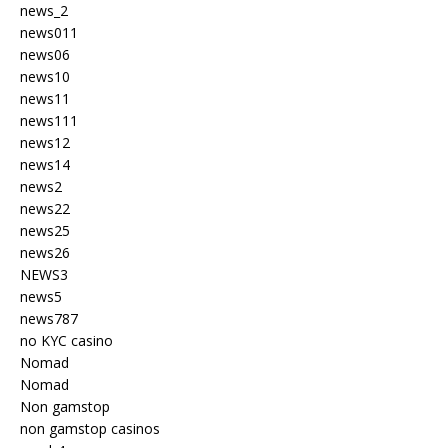
news_2
news011
news06
news10
news11
news111
news12
news14
news2
news22
news25
news26
NEWS3
news5
news787
no KYC casino
Nomad
Nomad
Non gamstop
non gamstop casinos