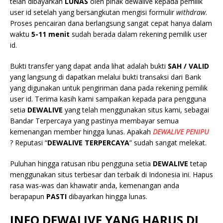
telah dibayarkan
LUNAS
oleh pihak dewalive kepada pemilik
user id setelah yang bersangkutan mengisi formulir
withdraw
.
Proses pencairan dana berlangsung sangat cepat hanya dalam
waktu
5-11 menit
sudah berada dalam rekening pemilik user
id.
Bukti transfer yang dapat anda lihat adalah bukti
SAH / VALID
yang langsung di dapatkan melalui bukti transaksi dari Bank
yang digunakan untuk pengiriman dana pada rekening pemilik
user id. Terima kasih kami sampaikan kepada para pengguna
setia
DEWALIVE
yang telah menggunakan situs kami, sebagai
Bandar Terpercaya yang pastinya membayar semua
kemenangan member hingga lunas. Apakah
DEWALIVE
PENIPU
? Reputasi “
DEWALIVE
TERPERCAYA
” sudah sangat melekat.
Puluhan hingga ratusan ribu pengguna setia
DEWALIVE
tetap
menggunakan situs terbesar dan terbaik di Indonesia ini. Hapus
rasa was-was dan khawatir anda, kemenangan anda
berapapun
PASTI
dibayarkan hingga lunas.
INFO DEWALIVE
YANG HARUS DI