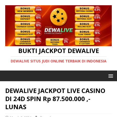
BUKTI JACKPOT DEWALIVE
DEWALIVE SITUS JUDI ONLINE TERBAIK DI INDONESIA
DEWALIVE JACKPOT LIVE CASINO
DI 24D SPIN Rp 87.500.000 ,-
LUNAS