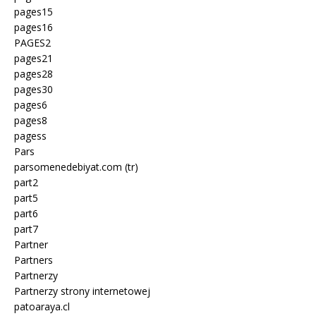
pages15
pages16
PAGES2
pages21
pages28
pages30
pages6
pages8
pagess
Pars
parsomenedebiyat.com (tr)
part2
part5
part6
part7
Partner
Partners
Partnerzy
Partnerzy strony internetowej
patoaraya.cl