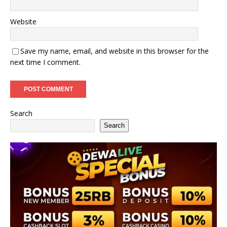
Website
Save my name, email, and website in this browser for the
next time I comment.
Search
Search