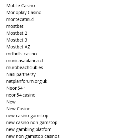
Mobile Casino
Monoplay Casino
montecatini.cl
mostbet
Mostbet 2
Mostbet 3
Mostbet AZ
mrthrills casino
municasablanca.cl
murobeachclub.es
Nasi partnerzy
natplanforum.org.uk
Neon54 1
neon54.casino
New
New Casino
new casino gamstop
new casino non gamstop
new gambling platfom
new non gamstop casinos