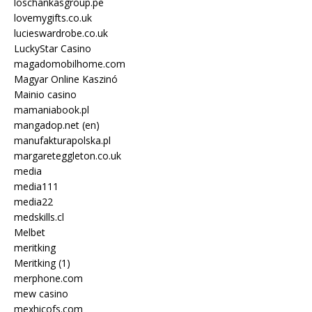
loschankasgroup.pe
lovemygifts.co.uk
lucieswardrobe.co.uk
LuckyStar Casino
magadomobilhome.com
Magyar Online Kaszinó
Mainio casino
mamaniabook.pl
mangadop.net (en)
manufakturapolska.pl
margareteggleton.co.uk
media
media111
media22
medskills.cl
Melbet
meritking
Meritking (1)
merphone.com
mew casino
mexhicofs.com