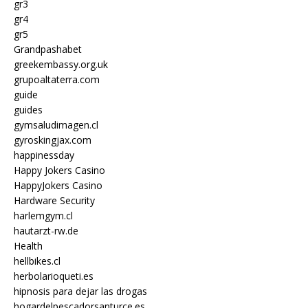
gr3
gr4
gr5
Grandpashabet
greekembassy.org.uk
grupoaltaterra.com
guide
guides
gymsaludimagen.cl
gyroskingjax.com
happinessday
Happy Jokers Casino
HappyJokers Casino
Hardware Security
harlemgym.cl
hautarzt-rw.de
Health
hellbikes.cl
herbolarioqueti.es
hipnosis para dejar las drogas
hogardelpescadorsanturce.es