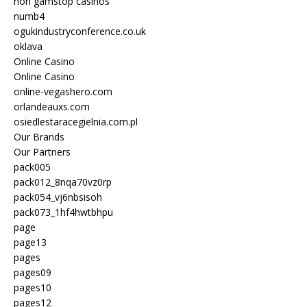
non gamstop casinos
numb4
ogukindustryconference.co.uk
oklava
Online Casino
Online Casino
online-vegashero.com
orlandeauxs.com
osiedlestaracegielnia.com.pl
Our Brands
Our Partners
pack005
pack012_8nqa70vz0rp
pack054_vj6nbsisoh
pack073_1hf4hwtbhpu
page
page13
pages
pages09
pages10
pages12