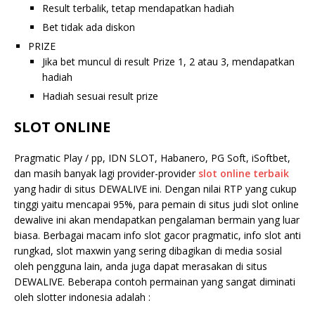
Result terbalik, tetap mendapatkan hadiah
Bet tidak ada diskon
PRIZE
Jika bet muncul di result Prize 1, 2 atau 3, mendapatkan
hadiah
Hadiah sesuai result prize
SLOT ONLINE
Pragmatic Play / pp, IDN SLOT, Habanero, PG Soft, iSoftbet,
dan masih banyak lagi provider-provider
slot online terbaik
yang hadir di situs DEWALIVE ini. Dengan nilai RTP yang cukup
tinggi yaitu mencapai 95%, para pemain di situs judi slot online
dewalive ini akan mendapatkan pengalaman bermain yang luar
biasa. Berbagai macam info slot gacor pragmatic, info slot anti
rungkad, slot maxwin yang sering dibagikan di media sosial
oleh pengguna lain, anda juga dapat merasakan di situs
DEWALIVE. Beberapa contoh permainan yang sangat diminati
oleh slotter indonesia adalah :