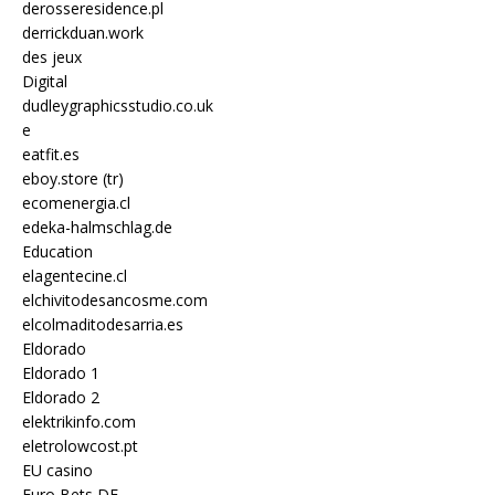
derosseresidence.pl
derrickduan.work
des jeux
Digital
dudleygraphicsstudio.co.uk
e
eatfit.es
eboy.store (tr)
ecomenergia.cl
edeka-halmschlag.de
Education
elagentecine.cl
elchivitodesancosme.com
elcolmaditodesarria.es
Eldorado
Eldorado 1
Eldorado 2
elektrikinfo.com
eletrolowcost.pt
EU casino
Euro Bets DE