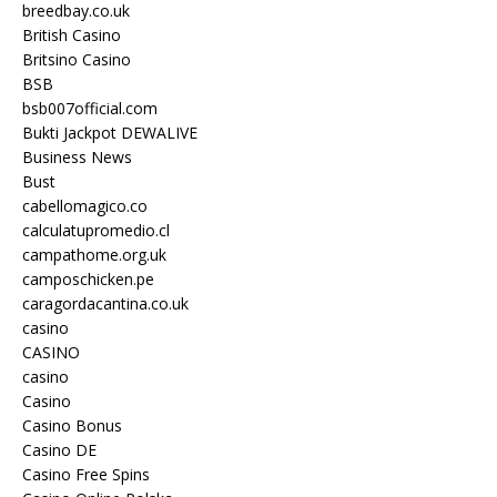
breedbay.co.uk
British Casino
Britsino Casino
BSB
bsb007official.com
Bukti Jackpot DEWALIVE
Business News
Bust
cabellomagico.co
calculatupromedio.cl
campathome.org.uk
camposchicken.pe
caragordacantina.co.uk
casino
CASINO
casino
Casino
Casino Bonus
Casino DE
Casino Free Spins