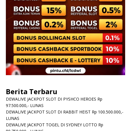
Berita Terbaru
DEWALIVE JACKPOT SLOT DI PYSHCO HEROES Rp
97.500.000,- LUNAS
DEWALIVE JACKPOT SLOT DI RABBIT HEIST Rp 100.500.000,-
LUNAS
DEWALIVE JACKPOT TOGEL DI SYDNEY LOTTO Rp