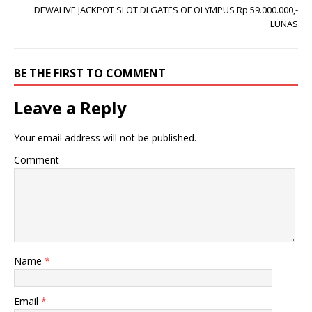
DEWALIVE JACKPOT SLOT DI GATES OF OLYMPUS Rp 59.000.000,-
LUNAS
BE THE FIRST TO COMMENT
Leave a Reply
Your email address will not be published.
Comment
Name
*
Email
*