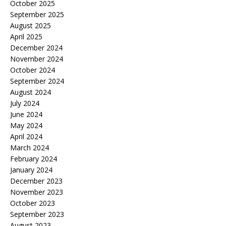
October 2025
September 2025
August 2025
April 2025
December 2024
November 2024
October 2024
September 2024
August 2024
July 2024
June 2024
May 2024
April 2024
March 2024
February 2024
January 2024
December 2023
November 2023
October 2023
September 2023
August 2023