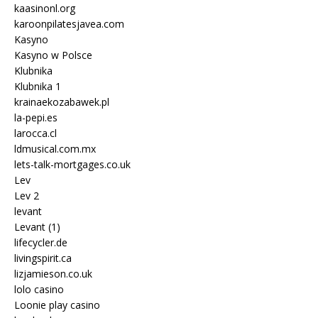
kaasinonl.org
karoonpilatesjavea.com
Kasyno
Kasyno w Polsce
Klubnika
Klubnika 1
krainaekozabawek.pl
la-pepi.es
larocca.cl
ldmusical.com.mx
lets-talk-mortgages.co.uk
Lev
Lev 2
levant
Levant (1)
lifecycler.de
livingspirit.ca
lizjamieson.co.uk
lolo casino
Loonie play casino