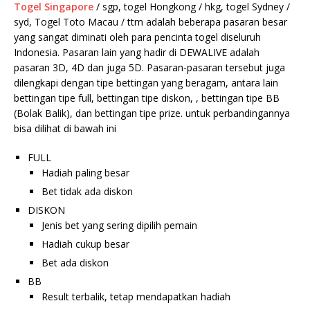
Togel Singapore
/ sgp, togel Hongkong / hkg, togel Sydney /
syd, Togel Toto Macau / ttm adalah beberapa pasaran besar
yang sangat diminati oleh para pencinta togel diseluruh
Indonesia. Pasaran lain yang hadir di DEWALIVE adalah
pasaran 3D, 4D dan juga 5D. Pasaran-pasaran tersebut juga
dilengkapi dengan tipe bettingan yang beragam, antara lain
bettingan tipe full, bettingan tipe diskon, , bettingan tipe BB
(Bolak Balik), dan bettingan tipe prize. untuk perbandingannya
bisa dilihat di bawah ini
FULL
Hadiah paling besar
Bet tidak ada diskon
DISKON
Jenis bet yang sering dipilih pemain
Hadiah cukup besar
Bet ada diskon
BB
Result terbalik, tetap mendapatkan hadiah