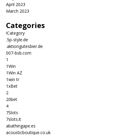
April 2023
March 2023
Categories
!Category
.5p-style.de
.aktiongutesbier.de
007-bsb.com
1
1Win
1Win AZ
1win tr
1xBet
2
20bet
4
7Slots
7slots.it
abathingape.es
acousticboutique.co.uk