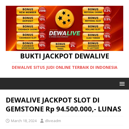
BUKTI JACKPOT DEWALIVE
DEWALIVE SITUS JUDI ONLINE TERBAIK DI INDONESIA
DEWALIVE JACKPOT SLOT DI
GEMSTONE Rp 94.500.000,- LUNAS
March 18, 2024
dliveadm