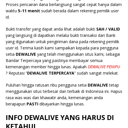
Proses pencairan dana berlangsung sangat cepat hanya dalam
waktu
5-11 menit
sudah berada dalam rekening pemilik user
id.
Bukti transfer yang dapat anda lihat adalah bukti
SAH / VALID
yang langsung di dapatkan melalui bukti transaksi dari Bank
yang digunakan untuk pengiriman dana pada rekening pemilik
user id. Terima kasih kami sampaikan kepada para pengguna
setia
DEWALIVE
yang telah menggunakan situs kami, sebagai
Bandar Terpercaya yang pastinya membayar semua
kemenangan member hingga lunas. Apakah
DEWALIVE
PENIPU
? Reputasi “
DEWALIVE
TERPERCAYA
” sudah sangat melekat.
Puluhan hingga ratusan ribu pengguna setia
DEWALIVE
tetap
menggunakan situs terbesar dan terbaik di Indonesia ini. Hapus
rasa was-was dan khawatir anda, kemenangan anda
berapapun
PASTI
dibayarkan hingga lunas.
INFO DEWALIVE
YANG HARUS DI
KETAHUI