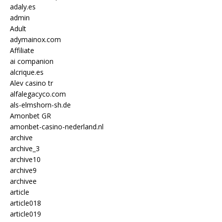
adaly.es
admin
Adult
adymainox.com
Affiliate
ai companion
alcrique.es
Alev casino tr
alfalegacyco.com
als-elmshorn-sh.de
Amonbet GR
amonbet-casino-nederland.nl
archive
archive_3
archive10
archive9
archivee
article
article018
article019