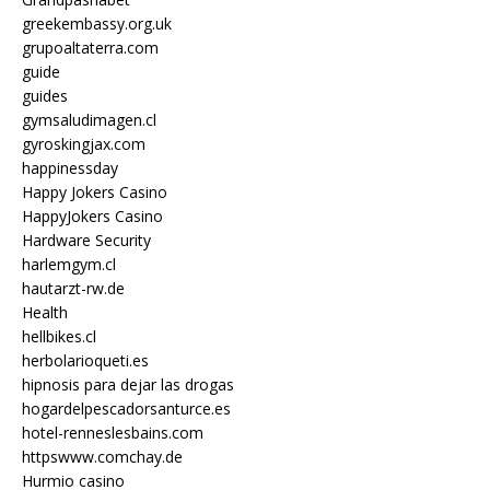
greekembassy.org.uk
grupoaltaterra.com
guide
guides
gymsaludimagen.cl
gyroskingjax.com
happinessday
Happy Jokers Casino
HappyJokers Casino
Hardware Security
harlemgym.cl
hautarzt-rw.de
Health
hellbikes.cl
herbolarioqueti.es
hipnosis para dejar las drogas
hogardelpescadorsanturce.es
hotel-renneslesbains.com
httpswww.comchay.de
Hurmio casino