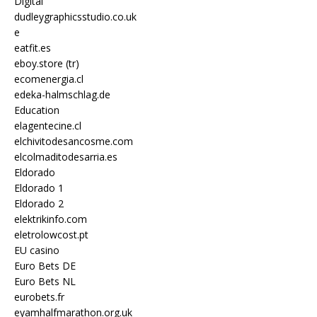
Digital
dudleygraphicsstudio.co.uk
e
eatfit.es
eboy.store (tr)
ecomenergia.cl
edeka-halmschlag.de
Education
elagentecine.cl
elchivitodesancosme.com
elcolmaditodesarria.es
Eldorado
Eldorado 1
Eldorado 2
elektrikinfo.com
eletrolowcost.pt
EU casino
Euro Bets DE
Euro Bets NL
eurobets.fr
eyamhalfmarathon.org.uk