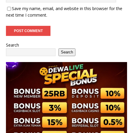
Save my name, email, and website in this browser for the
next time I comment.
Search
Search