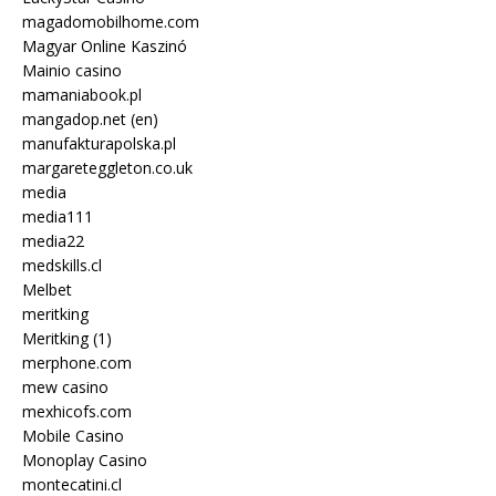
magadomobilhome.com
Magyar Online Kaszinó
Mainio casino
mamaniabook.pl
mangadop.net (en)
manufakturapolska.pl
margareteggleton.co.uk
media
media111
media22
medskills.cl
Melbet
meritking
Meritking (1)
merphone.com
mew casino
mexhicofs.com
Mobile Casino
Monoplay Casino
montecatini.cl