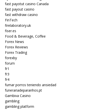
fast payotut casino Canada
fast payout casino
fast withdraw casino
FinTech
firelaboratory.uk
fiser.es
Food & Beverage, Coffee
Forex News
Forex Reviews
Forex Trading
forexby
forum
fr1
fr3
fr4
fumar porros teniendo ansiedad
funerariadeparanhos.pt
Gambiva Casino
gambling
gambling platform