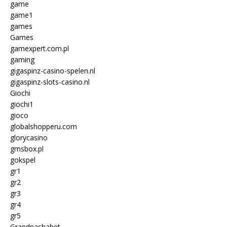
game
game1
games
Games
gamexpert.com.pl
gaming
gigaspinz-casino-spelen.nl
gigaspinz-slots-casino.nl
Giochi
giochi1
gioco
globalshopperu.com
glorycasino
gmsbox.pl
gokspel
gr1
gr2
gr3
gr4
gr5
Grandpashabet