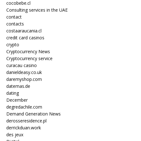
cocobebe.cl
Consulting services in the UAE
contact
contacts
costaaraucania.cl
credit card casinos
crypto
Cryptocurrency News
Cryptocurrency service
curacau casino
danieldeasy.co.uk
daremyshop.com
datemas.de
dating
December
degredachile.com
Demand Generation News
derosseresidence.pl
derrickduan.work
des jeux