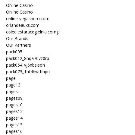
Online Casino
Online Casino
online-vegashero.com
orlandeauxs.com
osiedlestaracegielnia.com.pl
Our Brands
Our Partners
pack005
pack012_8nqa70vz0rp
pack054_vj6nbsisoh
pack073_1hf4hwtbhpu
page
page13
pages
pages09
pages10
pages12
pages14
pages15
pages16