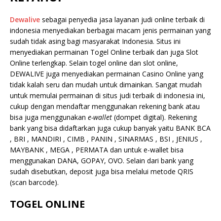
Dewalive
sebagai penyedia jasa layanan judi online terbaik di
indonesia menyediakan berbagai macam jenis permainan yang
sudah tidak asing bagi masyarakat Indonesia. Situs ini
menyediakan permainan Togel Online terbaik dan juga Slot
Online terlengkap. Selain togel online dan slot online,
DEWALIVE juga menyediakan permainan Casino Online yang
tidak kalah seru dan mudah untuk dimainkan. Sangat mudah
untuk memulai permainan di situs judi terbaik di indonesia ini,
cukup dengan mendaftar menggunakan rekening bank atau
bisa juga menggunakan
e-wallet
(dompet digital). Rekening
bank yang bisa didaftarkan juga cukup banyak yaitu BANK BCA
, BRI , MANDIRI , CIMB , PANIN , SINARMAS , BSI , JENIUS ,
MAYBANK , MEGA , PERMATA dan untuk e-wallet bisa
menggunakan DANA, GOPAY, OVO. Selain dari bank yang
sudah disebutkan, deposit juga bisa melalui metode QRIS
(scan barcode).
TOGEL ONLINE