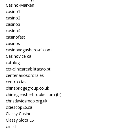
Casino-Marken
casino1
casino2
casino3
casino4
casinofast
casinos
casinovegashero-nl.com
Casinovice ca
catalog
ccr-clinicareabilitacao.pt
centenariosorolla.es
centro cias
chinabridgegroup.co.uk
chirurgiensherbrooke.com (tr)
chrisdaviesmep.org.uk
citiescop26.ca
Classy Casino
Classy Slots ES
cmi.cl