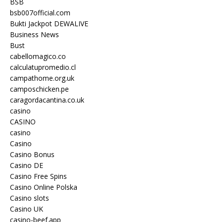
BSB
bsb007official.com
Bukti Jackpot DEWALIVE
Business News
Bust
cabellomagico.co
calculatupromedio.cl
campathome.org.uk
camposchicken.pe
caragordacantina.co.uk
casino
CASINO
casino
Casino
Casino Bonus
Casino DE
Casino Free Spins
Casino Online Polska
Casino slots
Casino UK
casino-beef.app