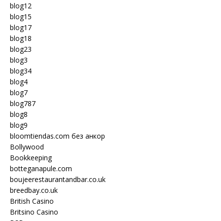
blog12
blog15
blog17
blog18
blog23
blog3
blog34
blog4
blog7
blog787
blog8
blog9
bloomtiendas.com без анкор
Bollywood
Bookkeeping
botteganapule.com
boujeerestaurantandbar.co.uk
breedbay.co.uk
British Casino
Britsino Casino