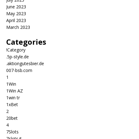
June 2023
May 2023
April 2023
March 2023
Categories
!Category
.5p-style.de
.aktiongutesbier.de
007-bsb.com
1
1Win
1Win AZ
1win tr
1xBet
2
20bet
4
7Slots
7slots.it