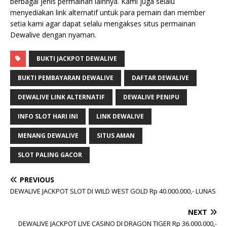
berbagai jenis permainan lainnya. Kami juga selalu
menyediakan link alternatif untuk para pemain dan member
setia kami agar dapat selalu mengakses situs permainan
Dewalive dengan nyaman.
BUKTI JACKPOT DEWALIVE
BUKTI PEMBAYARAN DEWALIVE
DAFTAR DEWALIVE
DEWALIVE LINK ALTERNATIF
DEWALIVE PENIPU
INFO SLOT HARI INI
LINK DEWALIVE
MENANG DEWALIVE
SITUS AMAN
SLOT PALING GACOR
PREVIOUS
DEWALIVE JACKPOT SLOT DI WILD WEST GOLD Rp 40.000.000,- LUNAS
NEXT
DEWALIVE JACKPOT LIVE CASINO DI DRAGON TIGER Rp 36.000.000,-