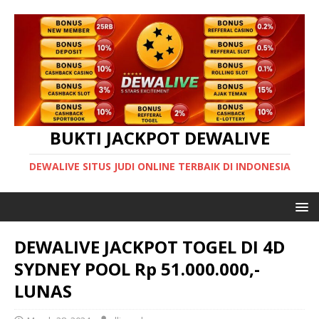
BUKTI JACKPOT DEWALIVE
DEWALIVE SITUS JUDI ONLINE TERBAIK DI INDONESIA
DEWALIVE JACKPOT TOGEL DI 4D
SYDNEY POOL Rp 51.000.000,-
LUNAS