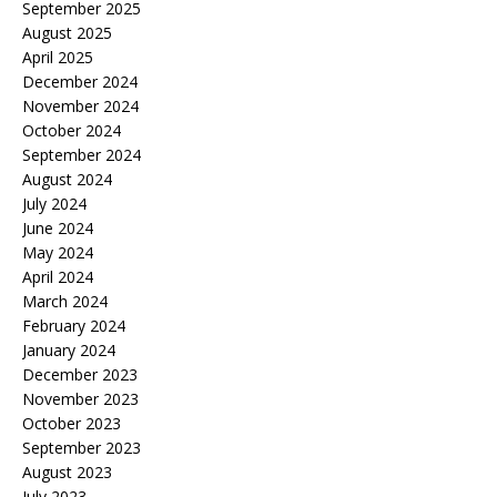
September 2025
August 2025
April 2025
December 2024
November 2024
October 2024
September 2024
August 2024
July 2024
June 2024
May 2024
April 2024
March 2024
February 2024
January 2024
December 2023
November 2023
October 2023
September 2023
August 2023
July 2023