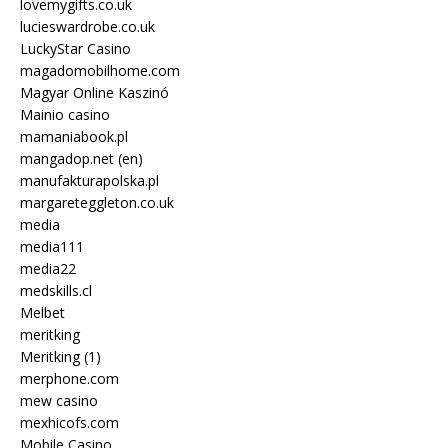
lovemygifts.co.uk
lucieswardrobe.co.uk
LuckyStar Casino
magadomobilhome.com
Magyar Online Kaszinó
Mainio casino
mamaniabook.pl
mangadop.net (en)
manufakturapolska.pl
margareteggleton.co.uk
media
media111
media22
medskills.cl
Melbet
meritking
Meritking (1)
merphone.com
mew casino
mexhicofs.com
Mobile Casino