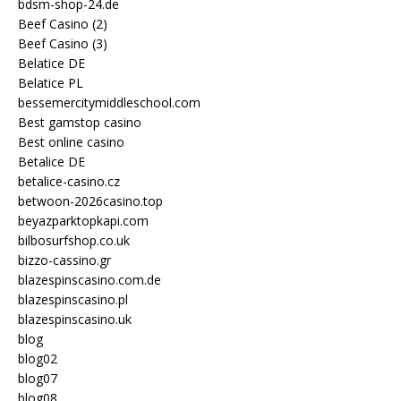
bdsm-shop-24.de
Beef Casino (2)
Beef Casino (3)
Belatice DE
Belatice PL
bessemercitymiddleschool.com
Best gamstop casino
Best online casino
Betalice DE
betalice-casino.cz
betwoon-2026casino.top
beyazparktopkapi.com
bilbosurfshop.co.uk
bizzo-cassino.gr
blazespinscasino.com.de
blazespinscasino.pl
blazespinscasino.uk
blog
blog02
blog07
blog08