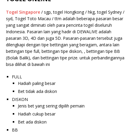
Togel Singapore
/ sgp, togel Hongkong / hkg, togel Sydney /
syd, Togel Toto Macau / ttm adalah beberapa pasaran besar
yang sangat diminati oleh para pencinta togel diseluruh
Indonesia. Pasaran lain yang hadir di DEWALIVE adalah
pasaran 3D, 4D dan juga 5D. Pasaran-pasaran tersebut juga
dilengkapi dengan tipe bettingan yang beragam, antara lain
bettingan tipe full, bettingan tipe diskon, , bettingan tipe BB
(Bolak Balik), dan bettingan tipe prize. untuk perbandingannya
bisa dilihat di bawah ini
FULL
Hadiah paling besar
Bet tidak ada diskon
DISKON
Jenis bet yang sering dipilih pemain
Hadiah cukup besar
Bet ada diskon
BB