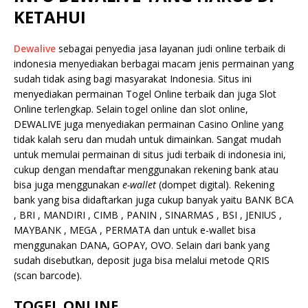
KETAHUI
Dewalive
sebagai penyedia jasa layanan judi online terbaik di
indonesia menyediakan berbagai macam jenis permainan yang
sudah tidak asing bagi masyarakat Indonesia. Situs ini
menyediakan permainan Togel Online terbaik dan juga Slot
Online terlengkap. Selain togel online dan slot online,
DEWALIVE juga menyediakan permainan Casino Online yang
tidak kalah seru dan mudah untuk dimainkan. Sangat mudah
untuk memulai permainan di situs judi terbaik di indonesia ini,
cukup dengan mendaftar menggunakan rekening bank atau
bisa juga menggunakan
e-wallet
(dompet digital). Rekening
bank yang bisa didaftarkan juga cukup banyak yaitu BANK BCA
, BRI , MANDIRI , CIMB , PANIN , SINARMAS , BSI , JENIUS ,
MAYBANK , MEGA , PERMATA dan untuk e-wallet bisa
menggunakan DANA, GOPAY, OVO. Selain dari bank yang
sudah disebutkan, deposit juga bisa melalui metode QRIS
(scan barcode).
TOGEL ONLINE