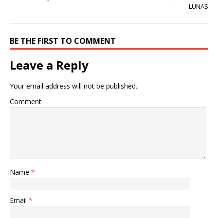
LUNAS
BE THE FIRST TO COMMENT
Leave a Reply
Your email address will not be published.
Comment
Name
*
Email
*