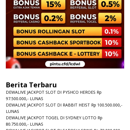
Berita Terbaru
DEWALIVE JACKPOT SLOT DI PYSHCO HEROES Rp
97.500.000,- LUNAS
DEWALIVE JACKPOT SLOT DI RABBIT HEIST Rp 100.500.000,-
LUNAS
DEWALIVE JACKPOT TOGEL DI SYDNEY LOTTO Rp
80.750.000,- LUNAS