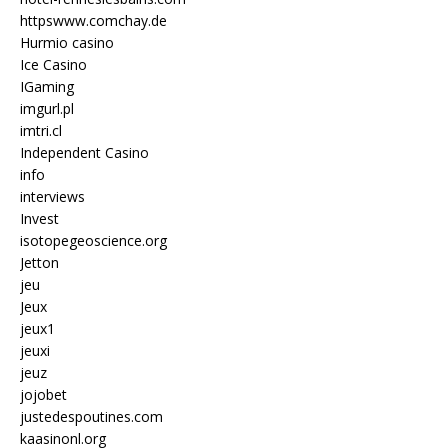
httpswww.comchay.de
Hurmio casino
Ice Casino
IGaming
imgurl.pl
imtri.cl
Independent Casino
info
interviews
Invest
isotopegeoscience.org
Jetton
jeu
Jeux
jeux1
jeuxi
jeuz
jojobet
justedespoutines.com
kaasinonl.org