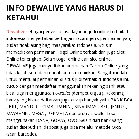
INFO DEWALIVE
YANG HARUS DI
KETAHUI
Dewalive
sebagai penyedia jasa layanan judi online terbaik di
indonesia menyediakan berbagai macam jenis permainan yang
sudah tidak asing bagi masyarakat Indonesia. Situs ini
menyediakan permainan Togel Online terbaik dan juga Slot
Online terlengkap. Selain togel online dan slot online,
DEWALIVE juga menyediakan permainan Casino Online yang
tidak kalah seru dan mudah untuk dimainkan. Sangat mudah
untuk memulai permainan di situs judi terbaik di indonesia ini,
cukup dengan mendaftar menggunakan rekening bank atau
bisa juga menggunakan
e-wallet
(dompet digital). Rekening
bank yang bisa didaftarkan juga cukup banyak yaitu BANK BCA
, BRI , MANDIRI , CIMB , PANIN , SINARMAS , BSI , JENIUS ,
MAYBANK , MEGA , PERMATA dan untuk e-wallet bisa
menggunakan DANA, GOPAY, OVO. Selain dari bank yang
sudah disebutkan, deposit juga bisa melalui metode QRIS
(scan barcode).