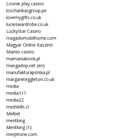
Loonie play casino
loschankasgroup.pe
lovemygifts.co.uk
lucieswardrobe.co.uk
LuckyStar Casino
magadomobilhome.com
Magyar Online Kaszinó
Mainio casino
mamaniabook.pl
mangadop.net (en)
manufakturapolska.pl
margareteggleton.co.uk
media
media111
media22
medskills.cl
Melbet
meritking
Meritking (1)
merphone.com