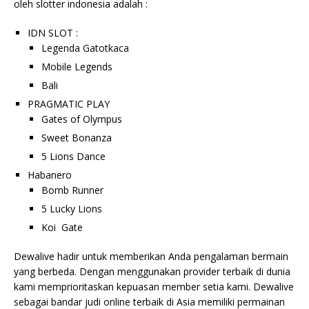
oleh slotter indonesia adalah :
IDN SLOT :
Legenda Gatotkaca
Mobile Legends
Bali
PRAGMATIC PLAY
Gates of Olympus
Sweet Bonanza
5 Lions Dance
Habanero
Bomb Runner
5 Lucky Lions
Koi Gate
Dewalive hadir untuk memberikan Anda pengalaman bermain
yang berbeda. Dengan menggunakan provider terbaik di dunia
kami memprioritaskan kepuasan member setia kami. Dewalive
sebagai bandar judi online terbaik di Asia memiliki permainan