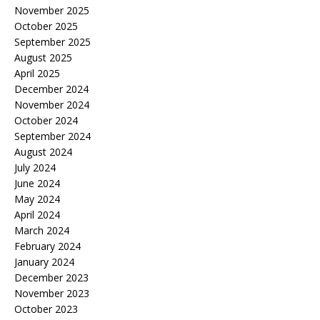
November 2025
October 2025
September 2025
August 2025
April 2025
December 2024
November 2024
October 2024
September 2024
August 2024
July 2024
June 2024
May 2024
April 2024
March 2024
February 2024
January 2024
December 2023
November 2023
October 2023