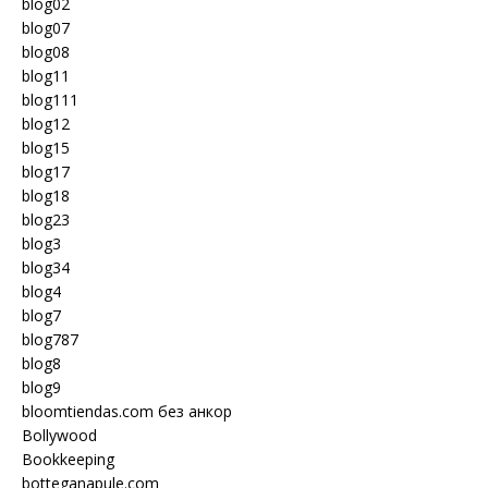
blog02
blog07
blog08
blog11
blog111
blog12
blog15
blog17
blog18
blog23
blog3
blog34
blog4
blog7
blog787
blog8
blog9
bloomtiendas.com без анкор
Bollywood
Bookkeeping
botteganapule.com