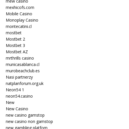
mew casino
mexhicofs.com
Mobile Casino
Monoplay Casino
montecatini.cl
mostbet
Mostbet 2
Mostbet 3
Mostbet AZ
mrthrills casino
municasablanca.cl
murobeachclub.es
Nasi partnerzy
natplanforum.org.uk
Neon54 1
neon54.casino
New
New Casino
new casino gamstop
new casino non gamstop
new gambling platfom