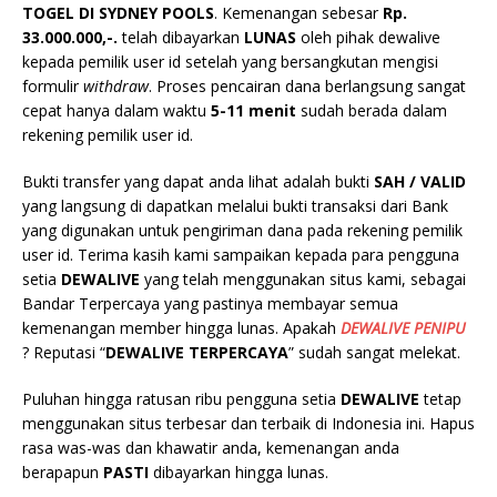
TOGEL DI SYDNEY POOLS
. Kemenangan sebesar
Rp.
33.000.000,-.
telah dibayarkan
LUNAS
oleh pihak dewalive
kepada pemilik user id setelah yang bersangkutan mengisi
formulir
withdraw
. Proses pencairan dana berlangsung sangat
cepat hanya dalam waktu
5-11 menit
sudah berada dalam
rekening pemilik user id.
Bukti transfer yang dapat anda lihat adalah bukti
SAH / VALID
yang langsung di dapatkan melalui bukti transaksi dari Bank
yang digunakan untuk pengiriman dana pada rekening pemilik
user id. Terima kasih kami sampaikan kepada para pengguna
setia
DEWALIVE
yang telah menggunakan situs kami, sebagai
Bandar Terpercaya yang pastinya membayar semua
kemenangan member hingga lunas. Apakah
DEWALIVE
PENIPU
? Reputasi “
DEWALIVE
TERPERCAYA
” sudah sangat melekat.
Puluhan hingga ratusan ribu pengguna setia
DEWALIVE
tetap
menggunakan situs terbesar dan terbaik di Indonesia ini. Hapus
rasa was-was dan khawatir anda, kemenangan anda
berapapun
PASTI
dibayarkan hingga lunas.