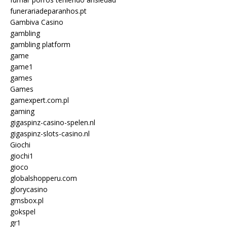
funerariadeparanhos.pt
Gambiva Casino
gambling
gambling platform
game
game1
games
Games
gamexpert.com.pl
gaming
gigaspinz-casino-spelen.nl
gigaspinz-slots-casino.nl
Giochi
giochi1
gioco
globalshopperu.com
glorycasino
gmsbox.pl
gokspel
gr1