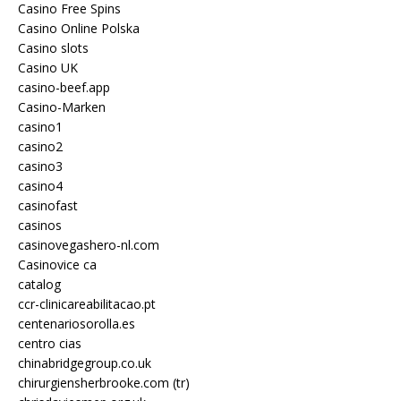
Casino Free Spins
Casino Online Polska
Casino slots
Casino UK
casino-beef.app
Casino-Marken
casino1
casino2
casino3
casino4
casinofast
casinos
casinovegashero-nl.com
Casinovice ca
catalog
ccr-clinicareabilitacao.pt
centenariosorolla.es
centro cias
chinabridgegroup.co.uk
chirurgiensherbrooke.com (tr)