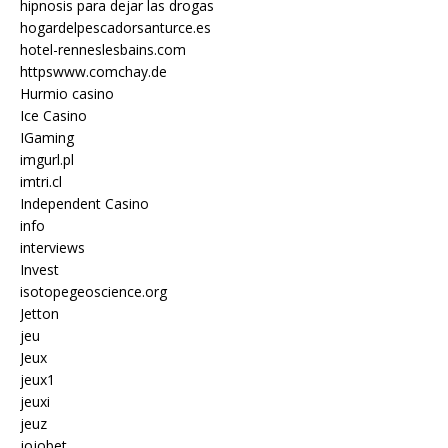
hipnosis para dejar las drogas
hogardelpescadorsanturce.es
hotel-renneslesbains.com
httpswww.comchay.de
Hurmio casino
Ice Casino
IGaming
imgurl.pl
imtri.cl
Independent Casino
info
interviews
Invest
isotopegeoscience.org
Jetton
jeu
Jeux
jeux1
jeuxi
jeuz
jojobet