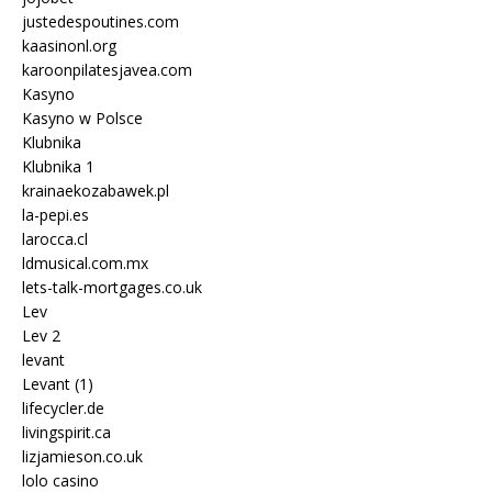
justedespoutines.com
kaasinonl.org
karoonpilatesjavea.com
Kasyno
Kasyno w Polsce
Klubnika
Klubnika 1
krainaekozabawek.pl
la-pepi.es
larocca.cl
ldmusical.com.mx
lets-talk-mortgages.co.uk
Lev
Lev 2
levant
Levant (1)
lifecycler.de
livingspirit.ca
lizjamieson.co.uk
lolo casino