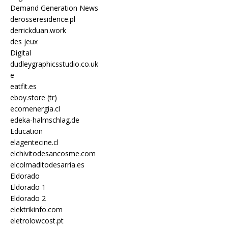
Demand Generation News
derosseresidence.pl
derrickduan.work
des jeux
Digital
dudleygraphicsstudio.co.uk
e
eatfit.es
eboy.store (tr)
ecomenergia.cl
edeka-halmschlag.de
Education
elagentecine.cl
elchivitodesancosme.com
elcolmaditodesarria.es
Eldorado
Eldorado 1
Eldorado 2
elektrikinfo.com
eletrolowcost.pt