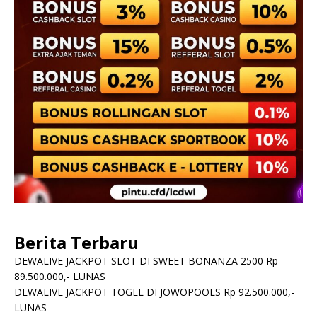
Berita Terbaru
DEWALIVE JACKPOT SLOT DI SWEET BONANZA 2500 Rp
89.500.000,- LUNAS
DEWALIVE JACKPOT TOGEL DI JOWOPOOLS Rp 92.500.000,-
LUNAS