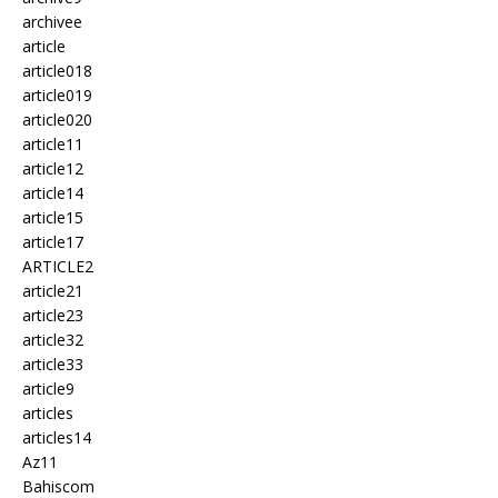
archivee
article
article018
article019
article020
article11
article12
article14
article15
article17
ARTICLE2
article21
article23
article32
article33
article9
articles
articles14
Az11
Bahiscom