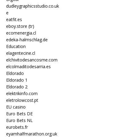
dudleygraphicsstudio.co.uk
e
eatfit.es
eboy.store (tr)
ecomenergia.cl
edeka-halmschlag.de
Education
elagentecine.cl
elchivitodesancosme.com
elcolmaditodesarria.es
Eldorado
Eldorado 1
Eldorado 2
elektrikinfo.com
eletrolowcost.pt
EU casino
Euro Bets DE
Euro Bets NL
eurobets.fr
eyamhalfmarathon.org.uk