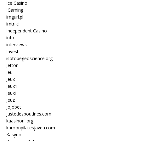
Ice Casino
IGaming
imgurl.pl
imtri.cl
Independent Casino
info
interviews
Invest
isotopegeoscience.org
Jetton
jeu
Jeux
jeux1
jeuxi
jeuz
jojobet
justedespoutines.com
kaasinonl.org
karoonpilatesjavea.com
Kasyno