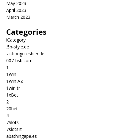
May 2023
April 2023
March 2023
Categories
!Category
.5p-style.de
.aktiongutesbier.de
007-bsb.com
1
1Win
1Win AZ
1win tr
1xBet
2
20bet
4
7Slots
7slots.it
abathingape.es