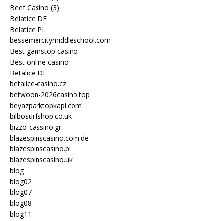
Beef Casino (3)
Belatice DE
Belatice PL
bessemercitymiddleschool.com
Best gamstop casino
Best online casino
Betalice DE
betalice-casino.cz
betwoon-2026casino.top
beyazparktopkapi.com
bilbosurfshop.co.uk
bizzo-cassino.gr
blazespinscasino.com.de
blazespinscasino.pl
blazespinscasino.uk
blog
blog02
blog07
blog08
blog11