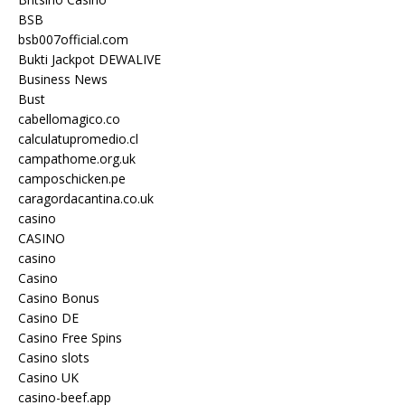
BSB
bsb007official.com
Bukti Jackpot DEWALIVE
Business News
Bust
cabellomagico.co
calculatupromedio.cl
campathome.org.uk
camposchicken.pe
caragordacantina.co.uk
casino
CASINO
casino
Casino
Casino Bonus
Casino DE
Casino Free Spins
Casino slots
Casino UK
casino-beef.app