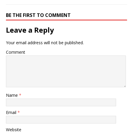
BE THE FIRST TO COMMENT
Leave a Reply
Your email address will not be published.
Comment
Name
*
Email
*
Website