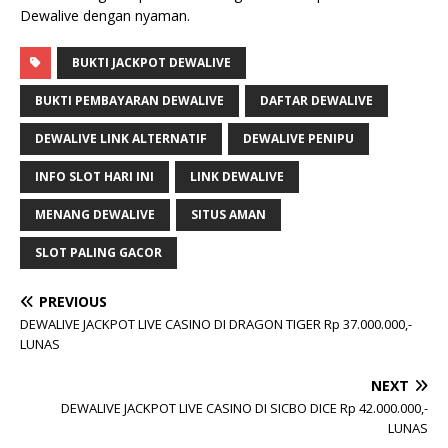
Dewalive dengan nyaman.
BUKTI JACKPOT DEWALIVE
BUKTI PEMBAYARAN DEWALIVE
DAFTAR DEWALIVE
DEWALIVE LINK ALTERNATIF
DEWALIVE PENIPU
INFO SLOT HARI INI
LINK DEWALIVE
MENANG DEWALIVE
SITUS AMAN
SLOT PALING GACOR
PREVIOUS
DEWALIVE JACKPOT LIVE CASINO DI DRAGON TIGER Rp 37.000.000,-
LUNAS
NEXT
DEWALIVE JACKPOT LIVE CASINO DI SICBO DICE Rp 42.000.000,-
LUNAS