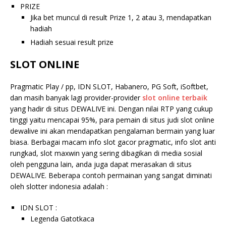
PRIZE
Jika bet muncul di result Prize 1, 2 atau 3, mendapatkan
hadiah
Hadiah sesuai result prize
SLOT ONLINE
Pragmatic Play / pp, IDN SLOT, Habanero, PG Soft, iSoftbet,
dan masih banyak lagi provider-provider
slot online terbaik
yang hadir di situs DEWALIVE ini. Dengan nilai RTP yang cukup
tinggi yaitu mencapai 95%, para pemain di situs judi slot online
dewalive ini akan mendapatkan pengalaman bermain yang luar
biasa. Berbagai macam info slot gacor pragmatic, info slot anti
rungkad, slot maxwin yang sering dibagikan di media sosial
oleh pengguna lain, anda juga dapat merasakan di situs
DEWALIVE. Beberapa contoh permainan yang sangat diminati
oleh slotter indonesia adalah :
IDN SLOT :
Legenda Gatotkaca