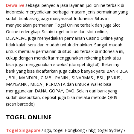
Dewalive
sebagai penyedia jasa layanan judi online terbaik di
indonesia menyediakan berbagai macam jenis permainan yang
sudah tidak asing bagi masyarakat Indonesia. Situs ini
menyediakan permainan Togel Online terbaik dan juga Slot
Online terlengkap. Selain togel online dan slot online,
DEWALIVE juga menyediakan permainan Casino Online yang
tidak kalah seru dan mudah untuk dimainkan. Sangat mudah
untuk memulai permainan di situs judi terbaik di indonesia ini,
cukup dengan mendaftar menggunakan rekening bank atau
bisa juga menggunakan
e-wallet
(dompet digital). Rekening
bank yang bisa didaftarkan juga cukup banyak yaitu BANK BCA
, BRI , MANDIRI , CIMB , PANIN , SINARMAS , BSI , JENIUS ,
MAYBANK , MEGA , PERMATA dan untuk e-wallet bisa
menggunakan DANA, GOPAY, OVO. Selain dari bank yang
sudah disebutkan, deposit juga bisa melalui metode QRIS
(scan barcode).
TOGEL ONLINE
Togel Singapore
/ sgp, togel Hongkong / hkg, togel Sydney /