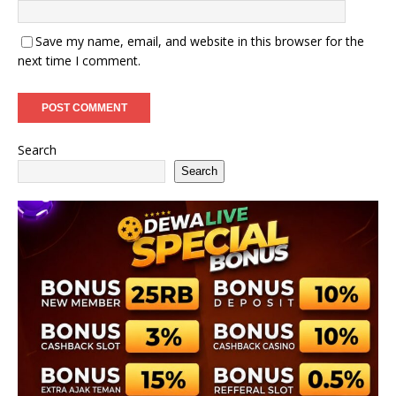
Save my name, email, and website in this browser for the
next time I comment.
Search
Search