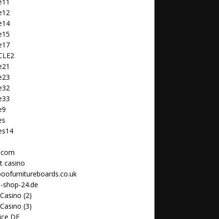
le11
le12
le14
le15
le17
CLE2
le21
le23
le32
le33
le9
es
les14
scom
t casino
oofurnitureboards.co.uk
-shop-24.de
Casino (2)
Casino (3)
ice DE