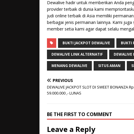
Dewalive hadir untuk memberikan Anda pe
provider terbaik di dunia kami mempriorita
judi online terbaik di Asia memiliki permainan
berbagai jenis permainan lainnya. Kami juga 
member setia kami agar dapat selalu menga
BUKTI JACKPOT DEWALIVE
BUKTI
DEWALIVE LINK ALTERNATIF
DEWALIVE 
MENANG DEWALIVE
SITUS AMAN
S
PREVIOUS
DEWALIVE JACKPOT SLOT DI SWEET BONANZA Rp
59.000.000 ,- LUNAS
BE THE FIRST TO COMMENT
Leave a Reply