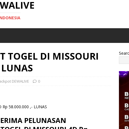
EWALIVE
 INDONESIA
T TOGEL DI MISSOURI
Sear
,- LUNAS
Jackpot DEWALIVE
0
Rp 58.000.000 ,- LUNAS
NERIMA PELUNASAN