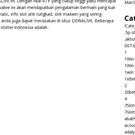
LIVE ini. Dengan nilai RTP yang cukup tinggi yaitu mencapai
Marc
dewalive ini akan mendapatkan pengalaman bermain yang luar
tic, info slot anti rungkad, slot maxwin yang sering
Ca
n, anda juga dapat merasakan di situs DEWALIVE. Beberapa
!Cate
lotter indonesia adalah :
.5p-s
.akti
007-
1
1Win
1Win
1win 
1xBe
2
20be
4
7Slot
7slots
abath
acous
adaly