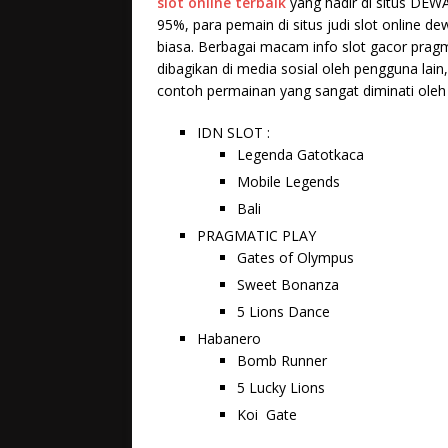
slot online terbaik
yang hadir di situs DEWA
95%, para pemain di situs judi slot online 
biasa. Berbagai macam info slot gacor pragma
dibagikan di media sosial oleh pengguna lai
contoh permainan yang sangat diminati oleh s
IDN SLOT :
Legenda Gatotkaca
Mobile Legends
Bali
PRAGMATIC PLAY
Gates of Olympus
Sweet Bonanza
5 Lions Dance
Habanero
Bomb Runner
5 Lucky Lions
Koi Gate