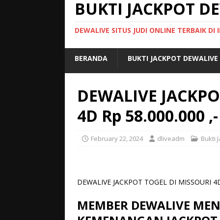
BUKTI JACKPOT D
DEWALIVE SITUS JUDI ONLINE TERBAIK DI
BERANDA
BUKTI JACKPOT DEWALIVE
DEWALIVE JACKPO
4D Rp 58.000.000 
February 22, 2024
dliveadm
Bukti 
DEWALIVE JACKPOT TOGEL DI MISSOURI 4D 
MEMBER DEWALIVE ME