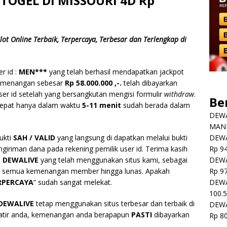
TOGEL DI MISSOURI 4D Rp
Slot Online Terbaik, Terpercaya, Terbesar dan Terlengkap di
r id :
MEN***
yang telah berhasil mendapatkan jackpot
emenangan sebesar
Rp 58.000.000 ,-.
telah dibayarkan
ser id setelah yang bersangkutan mengisi formulir
withdraw
.
Be
cepat hanya dalam waktu
5-11 menit
sudah berada dalam
DEWA
MANI
bukti
SAH / VALID
yang langsung di dapatkan melalui bukti
DEWA
giriman dana pada rekening pemilik user id. Terima kasih
Rp 9
a
DEWALIVE
yang telah menggunakan situs kami, sebagai
DEWA
r semua kemenangan member hingga lunas. Apakah
Rp 9
RPERCAYA
” sudah sangat melekat.
DEWA
100.
DEWALIVE
tetap menggunakan situs terbesar dan terbaik di
DEWA
watir anda, kemenangan anda berapapun
PASTI
dibayarkan
Rp 8