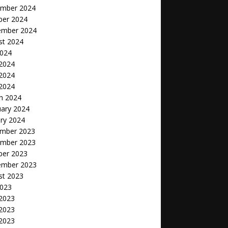
mber 2024
ber 2024
ember 2024
st 2024
2024
 2024
2024
 2024
h 2024
uary 2024
ry 2024
mber 2023
mber 2023
ber 2023
ember 2023
st 2023
2023
 2023
2023
 2023