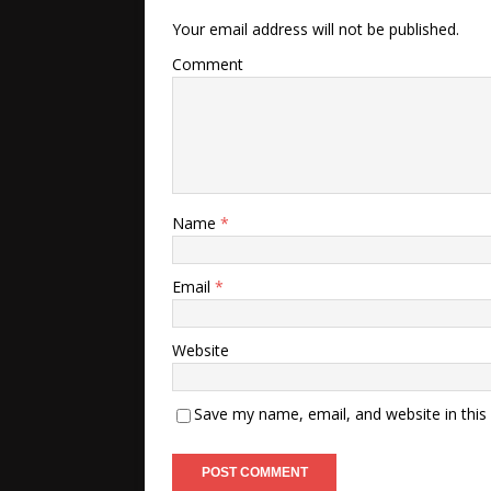
Your email address will not be published.
Comment
Name
*
Email
*
Website
Save my name, email, and website in this