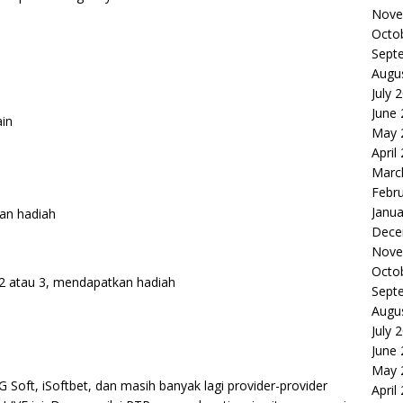
Nove
Octo
Sept
Augu
July 
June
ain
May 
April
Marc
Febr
Janua
kan hadiah
Dece
Nove
Octo
1, 2 atau 3, mendapatkan hadiah
Sept
Augu
July 
June
May 
 Soft, iSoftbet, dan masih banyak lagi provider-provider
April