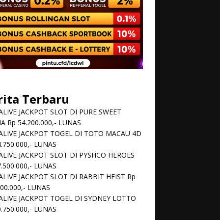
rita Terbaru
LIVE JACKPOT SLOT DI PURE SWEET
A Rp 54.200.000,- LUNAS
LIVE JACKPOT TOGEL DI TOTO MACAU 4D
4.750.000,- LUNAS
LIVE JACKPOT SLOT DI PYSHCO HEROES
7.500.000,- LUNAS
LIVE JACKPOT SLOT DI RABBIT HEIST Rp
500.000,- LUNAS
LIVE JACKPOT TOGEL DI SYDNEY LOTTO
0.750.000,- LUNAS