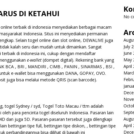
Ko
ARUS DI KETAHUI
No c
i online terbaik di indonesia menyediakan berbagai macam
Ar
 masyarakat Indonesia. Situs ini menyediakan permainan
Augu
lengkap. Selain togel online dan slot online, DEWALIVE juga
July 
tidak kalah seru dan mudah untuk dimainkan. Sangat
June
 terbaik di indonesia ini, cukup dengan mendaftar
May 
a menggunakan
e-wallet
(dompet digital). Rekening bank yang
April
ANK BCA , BRI , MANDIRI , CIMB , PANIN , SINARMAS , BSI ,
Marc
ntuk e-wallet bisa menggunakan DANA, GOPAY, OVO.
Febr
sit juga bisa melalui metode QRIS (scan barcode).
Janua
Dece
Nove
Octo
g, togel Sydney / syd, Togel Toto Macau / ttm adalah
Sept
oleh para pencinta togel diseluruh Indonesia. Pasaran lain
Augu
4D dan juga 5D. Pasaran-pasaran tersebut juga dilengkapi
April
n bettingan tipe full, bettingan tipe diskon, , bettingan tipe
Dece
tuk perbandingannya bisa dilihat di bawah ini