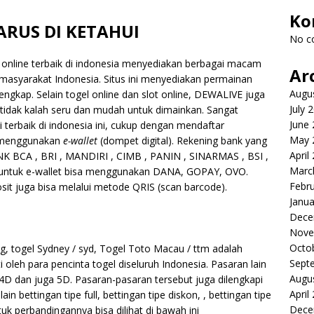
Ko
ARUS DI KETAHUI
No c
i online terbaik di indonesia menyediakan berbagai macam
Ar
 masyarakat Indonesia. Situs ini menyediakan permainan
Augu
lengkap. Selain togel online dan slot online, DEWALIVE juga
July 
tidak kalah seru dan mudah untuk dimainkan. Sangat
June
 terbaik di indonesia ini, cukup dengan mendaftar
May 
a menggunakan
e-wallet
(dompet digital). Rekening bank yang
April
ANK BCA , BRI , MANDIRI , CIMB , PANIN , SINARMAS , BSI ,
Marc
ntuk e-wallet bisa menggunakan DANA, GOPAY, OVO.
Febr
sit juga bisa melalui metode QRIS (scan barcode).
Janua
Dece
Nove
Octo
g, togel Sydney / syd, Togel Toto Macau / ttm adalah
Sept
oleh para pencinta togel diseluruh Indonesia. Pasaran lain
Augu
4D dan juga 5D. Pasaran-pasaran tersebut juga dilengkapi
April
n bettingan tipe full, bettingan tipe diskon, , bettingan tipe
Dece
tuk perbandingannya bisa dilihat di bawah ini