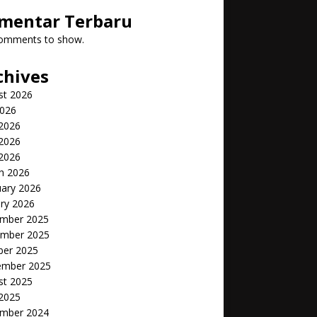
mentar Terbaru
omments to show.
chives
st 2026
2026
 2026
2026
 2026
h 2026
uary 2026
ry 2026
mber 2025
mber 2025
ber 2025
ember 2025
st 2025
 2025
mber 2024