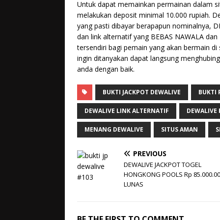
Untuk dapat memainkan permainan dalam situs
melakukan deposit minimal 10.000 rupiah. D
yang pasti dibayar berapapun nominalnya, D
dan link alternatif yang BEBAS NAWALA d
tersendiri bagi pemain yang akan bermain di 
ingin ditanyakan dapat langsung menghubingi
anda dengan baik.
BUKTI JACKPOT DEWALIVE
BUKTI
DEWALIVE LINK ALTERNATIF
DEWALIVE 
MENANG DEWALIVE
SITUS AMAN
S
PREVIOUS
DEWALIVE JACKPOT TOGEL
HONGKONG POOLS Rp 85.000.000
LUNAS
BE THE FIRST TO COMMENT