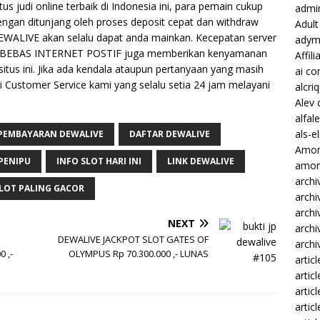
 judi online terbaik di Indonesia ini, para pemain cukup
admi
engan ditunjang oleh proses deposit cepat dan withdraw
Adult
EWALIVE akan selalu dapat anda mainkan. Kecepatan server
adym
an BEBAS INTERNET POSTIF juga memberikan kenyamanan
Affili
situs ini. Jika ada kendala ataupun pertanyaan yang masih
ai c
 Customer Service kami yang selalu setia 24 jam melayani
alcri
Alev 
alfa
als-e
 PEMBAYARAN DEWALIVE
DAFTAR DEWALIVE
Amon
PENIPU
INFO SLOT HARI INI
LINK DEWALIVE
amonb
archi
LOT PALING GACOR
archi
archi
NEXT
archi
DEWALIVE JACKPOT SLOT GATES OF
archi
 ,-
OLYMPUS Rp 70.300.000 ,- LUNAS
articl
artic
artic
artic