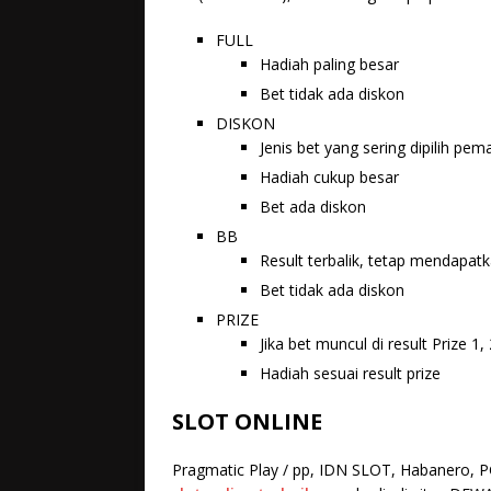
FULL
Hadiah paling besar
Bet tidak ada diskon
DISKON
Jenis bet yang sering dipilih pem
Hadiah cukup besar
Bet ada diskon
BB
Result terbalik, tetap mendapat
Bet tidak ada diskon
PRIZE
Jika bet muncul di result Prize 
Hadiah sesuai result prize
SLOT ONLINE
Pragmatic Play / pp, IDN SLOT, Habanero, PG