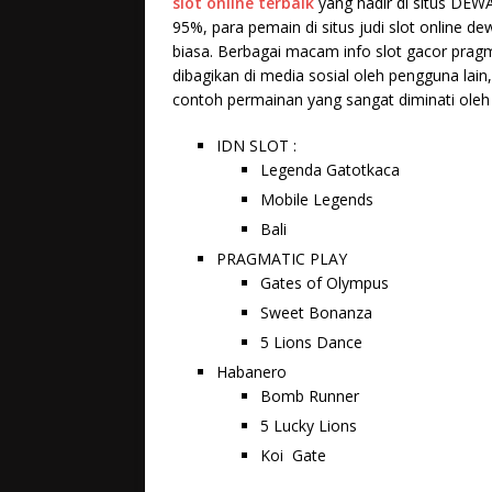
slot online terbaik
yang hadir di situs DEWA
95%, para pemain di situs judi slot online 
biasa. Berbagai macam info slot gacor pragma
dibagikan di media sosial oleh pengguna lai
contoh permainan yang sangat diminati oleh s
IDN SLOT :
Legenda Gatotkaca
Mobile Legends
Bali
PRAGMATIC PLAY
Gates of Olympus
Sweet Bonanza
5 Lions Dance
Habanero
Bomb Runner
5 Lucky Lions
Koi Gate