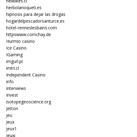
hellbikes.cl
herbolarioqueti.es
hipnosis para dejar las drogas
hogardelpescadorsanturce.es
hotel-renneslesbains.com
httpswww.comchay.de
Hurmio casino
Ice Casino
IGaming
imgurl.pl
imtri.cl
Independent Casino
info
interviews
Invest
isotopegeoscience.org
Jetton
jeu
Jeux
jeux1
jeuxi