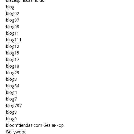
blazespinscasino.uk
blog
blog02
blog07
blog08
blog11
blog111
blog12
blog15
blog17
blog18
blog23
blog3
blog34
blog4
blog7
blog787
blog8
blog9
bloomtiendas.com без анкор
Bollywood