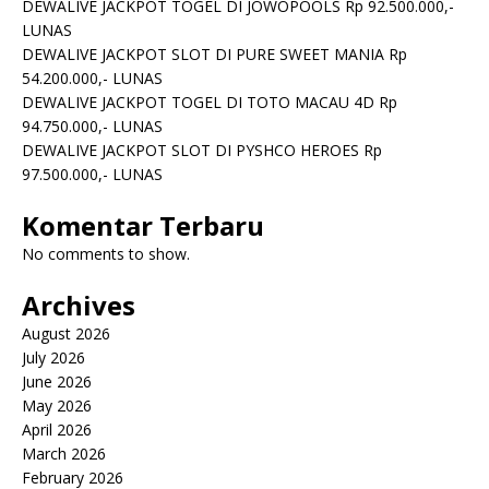
DEWALIVE JACKPOT TOGEL DI JOWOPOOLS Rp 92.500.000,-
LUNAS
DEWALIVE JACKPOT SLOT DI PURE SWEET MANIA Rp
54.200.000,- LUNAS
DEWALIVE JACKPOT TOGEL DI TOTO MACAU 4D Rp
94.750.000,- LUNAS
DEWALIVE JACKPOT SLOT DI PYSHCO HEROES Rp
97.500.000,- LUNAS
Komentar Terbaru
No comments to show.
Archives
August 2026
July 2026
June 2026
May 2026
April 2026
March 2026
February 2026