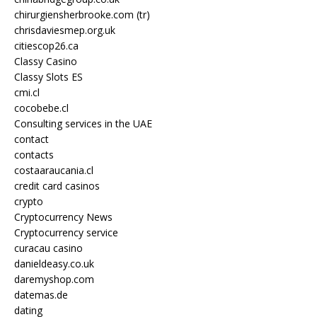
chirurgiensherbrooke.com (tr)
chrisdaviesmep.org.uk
citiescop26.ca
Classy Casino
Classy Slots ES
cmi.cl
cocobebe.cl
Consulting services in the UAE
contact
contacts
costaaraucania.cl
credit card casinos
crypto
Cryptocurrency News
Cryptocurrency service
curacau casino
danieldeasy.co.uk
daremyshop.com
datemas.de
dating