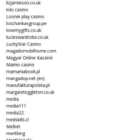
lizjamieson.co.uk
lolo casino
Loonie play casino
loschankasgroup.pe
lovemygifts.co.uk
lucieswardrobe.co.uk
LuckyStar Casino
magadomobilhome.com
Magyar Online Kaszinó
Mainio casino
mamaniabook.pl
mangadop.net (en)
manufakturapolska.pl
margareteggleton.co.uk
media
media111
media22
medskills.cl
Melbet
meritking