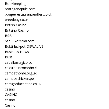
Bookkeeping
botteganapule.com
boujeerestaurantandbar.co.uk
breedbay.co.uk
British Casino
Britsino Casino
BSB
bsb007official.com
Bukti Jackpot DEWALIVE
Business News
Bust
cabellomagico.co
calculatupromedio.cl
campathome.org.uk
camposchicken.pe
caragordacantina.co.uk
casino
CASINO
casino
Casino