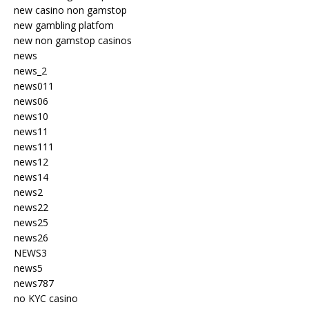
new casino non gamstop
new gambling platfom
new non gamstop casinos
news
news_2
news011
news06
news10
news11
news111
news12
news14
news2
news22
news25
news26
NEWS3
news5
news787
no KYC casino