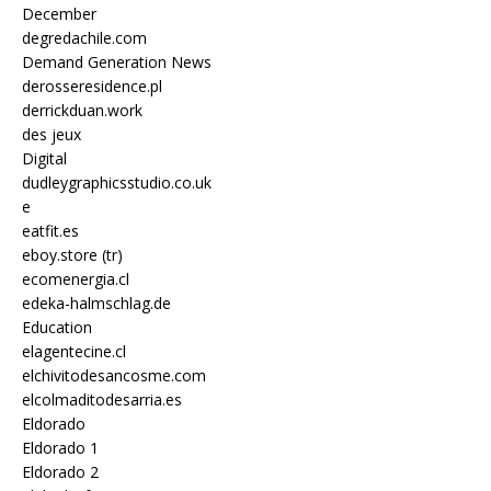
December
degredachile.com
Demand Generation News
derosseresidence.pl
derrickduan.work
des jeux
Digital
dudleygraphicsstudio.co.uk
e
eatfit.es
eboy.store (tr)
ecomenergia.cl
edeka-halmschlag.de
Education
elagentecine.cl
elchivitodesancosme.com
elcolmaditodesarria.es
Eldorado
Eldorado 1
Eldorado 2