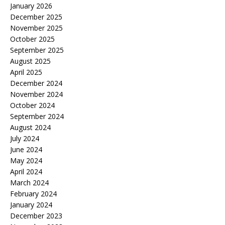
January 2026
December 2025
November 2025
October 2025
September 2025
August 2025
April 2025
December 2024
November 2024
October 2024
September 2024
August 2024
July 2024
June 2024
May 2024
April 2024
March 2024
February 2024
January 2024
December 2023