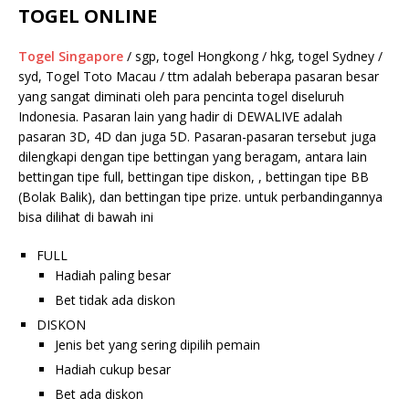
TOGEL ONLINE
Togel Singapore
/ sgp, togel Hongkong / hkg, togel Sydney /
syd, Togel Toto Macau / ttm adalah beberapa pasaran besar
yang sangat diminati oleh para pencinta togel diseluruh
Indonesia. Pasaran lain yang hadir di DEWALIVE adalah
pasaran 3D, 4D dan juga 5D. Pasaran-pasaran tersebut juga
dilengkapi dengan tipe bettingan yang beragam, antara lain
bettingan tipe full, bettingan tipe diskon, , bettingan tipe BB
(Bolak Balik), dan bettingan tipe prize. untuk perbandingannya
bisa dilihat di bawah ini
FULL
Hadiah paling besar
Bet tidak ada diskon
DISKON
Jenis bet yang sering dipilih pemain
Hadiah cukup besar
Bet ada diskon