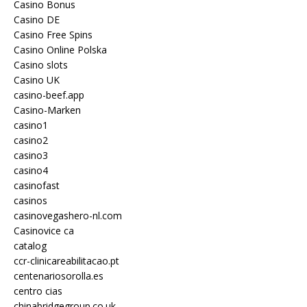
Casino Bonus
Casino DE
Casino Free Spins
Casino Online Polska
Casino slots
Casino UK
casino-beef.app
Casino-Marken
casino1
casino2
casino3
casino4
casinofast
casinos
casinovegashero-nl.com
Casinovice ca
catalog
ccr-clinicareabilitacao.pt
centenariosorolla.es
centro cias
chinabridgegroup.co.uk