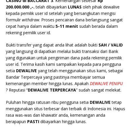
CASINO di BACCARAT 3
. Kemenangan sebesar
Rp
200.000.000 ,-.
telah dibayarkan
LUNAS
oleh pihak dewalive
kepada pemilik user id setelah yang bersangkutan mengisi
formulir
withdraw
. Proses pencairan dana berlangsung sangat
cepat hanya dalam waktu
5-11 menit
sudah berada dalam
rekening pemilik user id.
Bukti transfer yang dapat anda lihat adalah bukti
SAH / VALID
yang langsung di dapatkan melalui bukti transaksi dari Bank
yang digunakan untuk pengiriman dana pada rekening pemilik
user id. Terima kasih kami sampaikan kepada para pengguna
setia
DEWALIVE
yang telah menggunakan situs kami, sebagai
Bandar Terpercaya yang pastinya membayar semua
kemenangan member hingga lunas. Apakah
DEWALIVE
PENIPU
? Reputasi “
DEWALIVE
TERPERCAYA
” sudah sangat melekat.
Puluhan hingga ratusan ribu pengguna setia
DEWALIVE
tetap
menggunakan situs terbesar dan terbaik di Indonesia ini. Hapus
rasa was-was dan khawatir anda, kemenangan anda
berapapun
PASTI
dibayarkan hingga lunas.