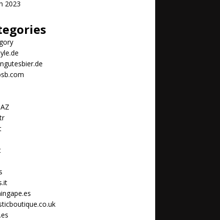
h 2023
tegories
gory
tyle.de
ongutesbier.de
bsb.com
 AZ
tr
t
t
s
.it
ingape.es
ticboutique.co.uk
.es