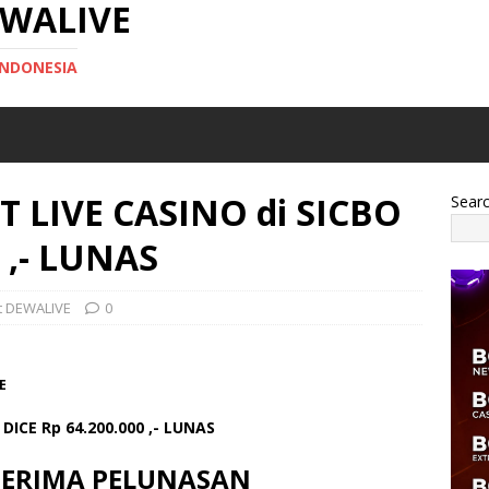
EWALIVE
 INDONESIA
 LIVE CASINO di SICBO
Sear
 ,- LUNAS
ot DEWALIVE
0
E
DICE Rp 64.200.000 ,- LUNAS
NERIMA PELUNASAN