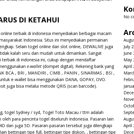
Ko
No c
ARUS DI KETAHUI
Ar
i online terbaik di indonesia menyediakan berbagai macam
 masyarakat Indonesia. Situs ini menyediakan permainan
Augu
lengkap. Selain togel online dan slot online, DEWALIVE juga
July 
tidak kalah seru dan mudah untuk dimainkan. Sangat
June
 terbaik di indonesia ini, cukup dengan mendaftar
May 
a menggunakan
e-wallet
(dompet digital). Rekening bank yang
April
ANK BCA , BRI , MANDIRI , CIMB , PANIN , SINARMAS , BSI ,
Marc
ntuk e-wallet bisa menggunakan DANA, GOPAY, OVO.
Febr
sit juga bisa melalui metode QRIS (scan barcode).
Janua
Dece
Nove
Octo
g, togel Sydney / syd, Togel Toto Macau / ttm adalah
Sept
oleh para pencinta togel diseluruh Indonesia. Pasaran lain
Augu
4D dan juga 5D. Pasaran-pasaran tersebut juga dilengkapi
April
n bettingan tipe full, bettingan tipe diskon, , bettingan tipe
Dece