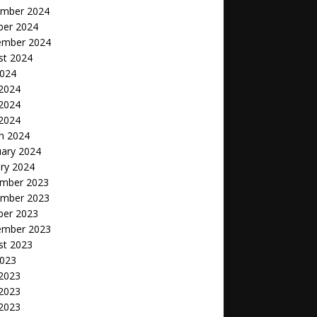
mber 2024
ber 2024
ember 2024
st 2024
2024
 2024
2024
 2024
h 2024
uary 2024
ry 2024
mber 2023
mber 2023
ber 2023
ember 2023
st 2023
2023
 2023
2023
 2023