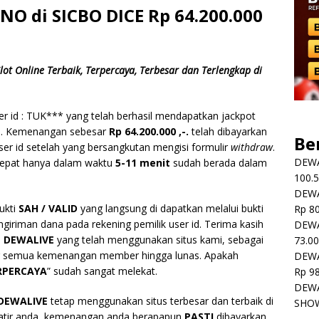
INO di SICBO DICE Rp 64.200.000
Slot Online Terbaik, Terpercaya, Terbesar dan Terlengkap di
 id : TUK*** yang telah berhasil mendapatkan jackpot
E
. Kemenangan sebesar
Rp 64.200.000 ,-.
telah dibayarkan
Be
ser id setelah yang bersangkutan mengisi formulir
withdraw
.
DEWA
cepat hanya dalam waktu
5-11 menit
sudah berada dalam
100.
DEWA
bukti
SAH / VALID
yang langsung di dapatkan melalui bukti
Rp 8
giriman dana pada rekening pemilik user id. Terima kasih
DEWA
a
DEWALIVE
yang telah menggunakan situs kami, sebagai
73.0
r semua kemenangan member hingga lunas. Apakah
DEWA
RPERCAYA
” sudah sangat melekat.
Rp 9
DEWA
DEWALIVE
tetap menggunakan situs terbesar dan terbaik di
SHOW
watir anda, kemenangan anda berapapun
PASTI
dibayarkan