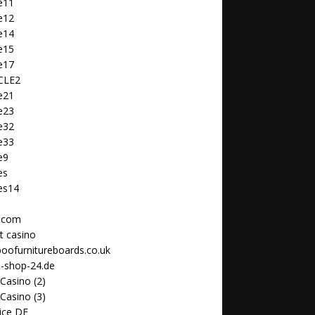
le11
le12
le14
le15
le17
CLE2
le21
le23
le32
le33
le9
es
les14
scom
t casino
oofurnitureboards.co.uk
-shop-24.de
Casino (2)
Casino (3)
ice DE