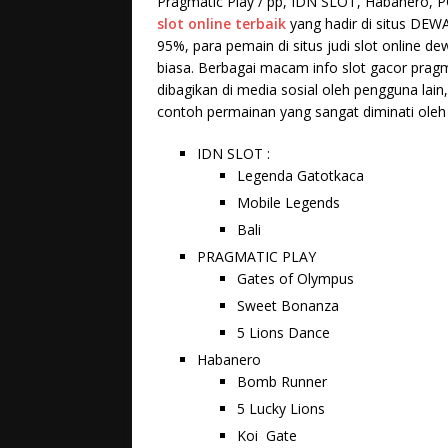
Pragmatic Play / pp, IDN SLOT, Habanero, PG
slot online terbaik
yang hadir di situs DEWA
95%, para pemain di situs judi slot online 
biasa. Berbagai macam info slot gacor pragma
dibagikan di media sosial oleh pengguna lai
contoh permainan yang sangat diminati oleh s
IDN SLOT :
Legenda Gatotkaca
Mobile Legends
Bali
PRAGMATIC PLAY
Gates of Olympus
Sweet Bonanza
5 Lions Dance
Habanero
Bomb Runner
5 Lucky Lions
Koi Gate