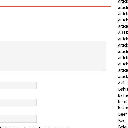
artic
artic
artic
artic
artic
ARTI
artic
artic
artic
artic
artic
articl
artic
Az11
Bahi
balbe
bamb
bdsm
Beef 
Beef 
Belat