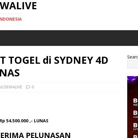
EWALIVE
 INDONESIA
T TOGEL di SYDNEY 4D
Sear
UNAS
pot DEWALIVE
0
p 54.500.000 ,- LUNAS
NERIMA PELUNASAN