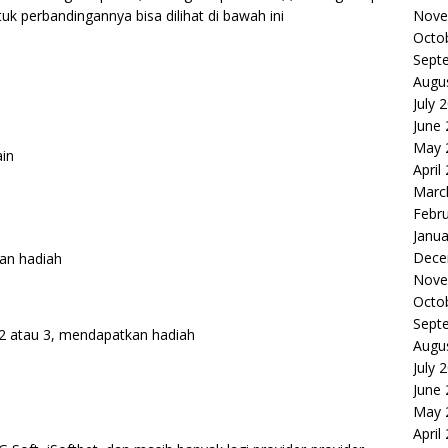
tuk perbandingannya bisa dilihat di bawah ini
Nove
Octo
Sept
Augu
July 
June
May 
ain
April
Marc
Febr
Janua
Dece
kan hadiah
Nove
Octo
Sept
1, 2 atau 3, mendapatkan hadiah
Augu
July 
June
May 
April