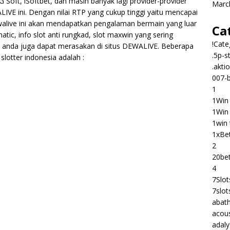
 Soft, iSoftbet, dan masih banyak lagi provider-provider
Marc
LIVE ini. Dengan nilai RTP yang cukup tinggi yaitu mencapai
dewalive ini akan mendapatkan pengalaman bermain yang luar
Ca
tic, info slot anti rungkad, slot maxwin yang sering
!Cate
n, anda juga dapat merasakan di situs DEWALIVE. Beberapa
.5p-s
lotter indonesia adalah :
.akti
007-
1
1Win
1Win
1win 
1xBe
2
20be
4
7Slot
7slots
abath
acous
adaly