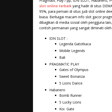
Pragmatic Play / pp, IDN SLOT, Habanero, PG
slot online terbaik
yang hadir di situs DEWA
95%, para pemain di situs judi slot online 
biasa. Berbagai macam info slot gacor pragma
dibagikan di media sosial oleh pengguna lai
contoh permainan yang sangat diminati oleh s
IDN SLOT :
Legenda Gatotkaca
Mobile Legends
Bali
PRAGMATIC PLAY
Gates of Olympus
Sweet Bonanza
5 Lions Dance
Habanero
Bomb Runner
5 Lucky Lions
Koi Gate