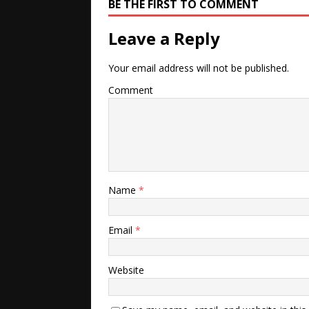
BE THE FIRST TO COMMENT
Leave a Reply
Your email address will not be published.
Comment
Name
*
Email
*
Website