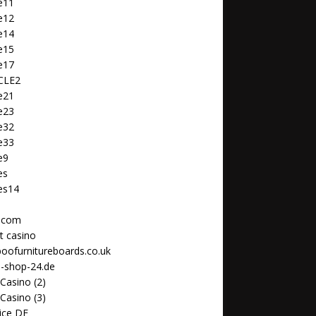
le11
le12
le14
le15
le17
CLE2
le21
le23
le32
le33
le9
es
les14
scom
t casino
oofurnitureboards.co.uk
-shop-24.de
Casino (2)
Casino (3)
ice DE