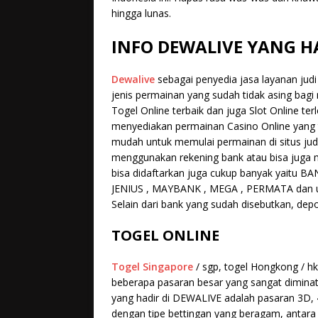
hingga lunas.
INFO DEWALIVE
YANG H
Dewalive
sebagai penyedia jasa layanan jud
jenis permainan yang sudah tidak asing bagi
Togel Online terbaik dan juga Slot Online ter
menyediakan permainan Casino Online yang 
mudah untuk memulai permainan di situs judi
menggunakan rekening bank atau bisa jug
bisa didaftarkan juga cukup banyak yaitu B
JENIUS , MAYBANK , MEGA , PERMATA dan u
Selain dari bank yang sudah disebutkan, depo
TOGEL ONLINE
Togel Singapore
/ sgp, togel Hongkong / hk
beberapa pasaran besar yang sangat diminati 
yang hadir di DEWALIVE adalah pasaran 3D, 
dengan tipe bettingan yang beragam, antara lai