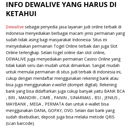
INFO DEWALIVE
YANG HARUS DI
KETAHUI
Dewalive
sebagai penyedia jasa layanan judi online terbaik di
indonesia menyediakan berbagai macam jenis permainan yang
sudah tidak asing bagi masyarakat Indonesia. Situs ini
menyediakan permainan Togel Online terbaik dan juga Slot
Online terlengkap. Selain togel online dan slot online,
DEWALIVE juga menyediakan permainan Casino Online yang
tidak kalah seru dan mudah untuk dimainkan. Sangat mudah
untuk memulai permainan di situs judi terbaik di indonesia ini,
cukup dengan mendaftar menggunakan rekening bank atau
bisa juga menggunakan
e-wallet
(dompet digital). Rekening
bank yang bisa didaftarkan juga cukup banyak yaitu BANK BCA
, BRI , MANDIRI , CIMB , PANIN , SINARMAS , BSI , JENIUS ,
MAYBANK , MEGA , PERMATA dan untuk e-wallet bisa
menggunakan DANA, GOPAY, OVO. Selain dari bank yang
sudah disebutkan, deposit juga bisa melalui metode QRIS
(scan barcode).