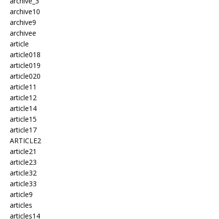
archive_3
archive10
archive9
archivee
article
article018
article019
article020
article11
article12
article14
article15
article17
ARTICLE2
article21
article23
article32
article33
article9
articles
articles14