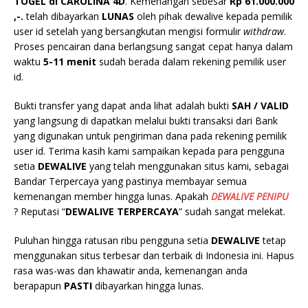
TOGEL di CAROLINA 4D
. Kemenangan sebesar
Rp 61.000.000
,-.
telah dibayarkan
LUNAS
oleh pihak dewalive kepada pemilik
user id setelah yang bersangkutan mengisi formulir
withdraw
.
Proses pencairan dana berlangsung sangat cepat hanya dalam
waktu
5-11 menit
sudah berada dalam rekening pemilik user
id.
Bukti transfer yang dapat anda lihat adalah bukti
SAH / VALID
yang langsung di dapatkan melalui bukti transaksi dari Bank
yang digunakan untuk pengiriman dana pada rekening pemilik
user id. Terima kasih kami sampaikan kepada para pengguna
setia
DEWALIVE
yang telah menggunakan situs kami, sebagai
Bandar Terpercaya yang pastinya membayar semua
kemenangan member hingga lunas. Apakah
DEWALIVE
PENIPU
? Reputasi “
DEWALIVE
TERPERCAYA
” sudah sangat melekat.
Puluhan hingga ratusan ribu pengguna setia
DEWALIVE
tetap
menggunakan situs terbesar dan terbaik di Indonesia ini. Hapus
rasa was-was dan khawatir anda, kemenangan anda
berapapun
PASTI
dibayarkan hingga lunas.