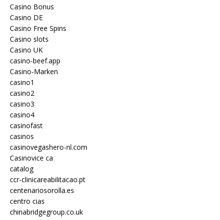
Casino Bonus
Casino DE
Casino Free Spins
Casino slots
Casino UK
casino-beef.app
Casino-Marken
casino1
casino2
casino3
casino4
casinofast
casinos
casinovegashero-nl.com
Casinovice ca
catalog
ccr-clinicareabilitacao.pt
centenariosorolla.es
centro cias
chinabridgegroup.co.uk