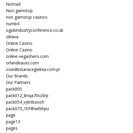
Nomad
Non gamstop
non gamstop casinos
numb4
ogukindustryconference.co.uk
oklava
Online Casino
Online Casino
online-vegashero.com
orlandeauxs.com
osiedlestaracegielnia.com.pl
Our Brands
Our Partners
pack005
pack012_8nqa70vz0rp
pack054_vj6nbsisoh
pack073_1hf4hwtbhpu
page
page13
pages