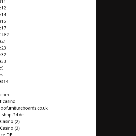
le11
le12
le14
le15
le17
CLE2
le21
le23
le32
le33
le9
es
les14
scom
t casino
oofurnitureboards.co.uk
-shop-24.de
Casino (2)
Casino (3)
ice DE