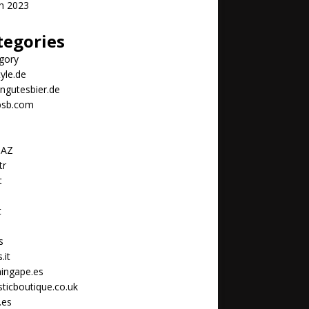
h 2023
tegories
gory
tyle.de
ongutesbier.de
bsb.com
 AZ
tr
t
t
s
.it
ingape.es
ticboutique.co.uk
.es