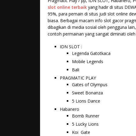
Pragmatic Play / pp, IDN SLOT, Habanero, PG
slot online terbaik
yang hadir di situs DEWA
95%, para pemain di situs judi slot online 
biasa. Berbagai macam info slot gacor pragma
dibagikan di media sosial oleh pengguna lai
contoh permainan yang sangat diminati oleh s
IDN SLOT :
Legenda Gatotkaca
Mobile Legends
Bali
PRAGMATIC PLAY
Gates of Olympus
Sweet Bonanza
5 Lions Dance
Habanero
Bomb Runner
5 Lucky Lions
Koi Gate