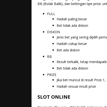
BB (Bolak Balik), dan bettingan tipe prize. un
FULL
Hadiah paling besar
Bet tidak ada diskon
DISKON
Jenis bet yang sering dipilih pem
Hadiah cukup besar
Bet ada diskon
BB
Result terbalik, tetap mendapat
Bet tidak ada diskon
PRIZE
Jika bet muncul di result Prize 
Hadiah sesuai result prize
SLOT ONLINE