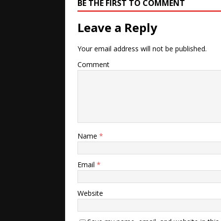
BE THE FIRST TO COMMENT
Leave a Reply
Your email address will not be published.
Comment
Name
*
Email
*
Website