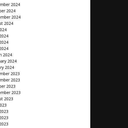
mber 2024
ber 2024
ember 2024
st 2024
2024
 2024
2024
 2024
h 2024
uary 2024
ry 2024
mber 2023
mber 2023
ber 2023
ember 2023
st 2023
2023
 2023
2023
 2023