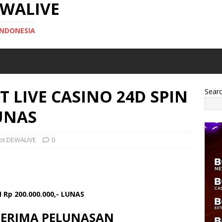
EWALIVE
 INDONESIA
 LIVE CASINO 24D SPIN
Sear
LUNAS
pot DEWALIVE
0
 Rp 200.000.000,- LUNAS
NERIMA PELUNASAN