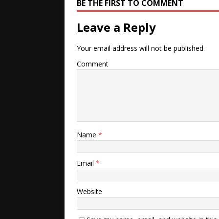
BE THE FIRST TO COMMENT
Leave a Reply
Your email address will not be published.
Comment
Name
*
Email
*
Website