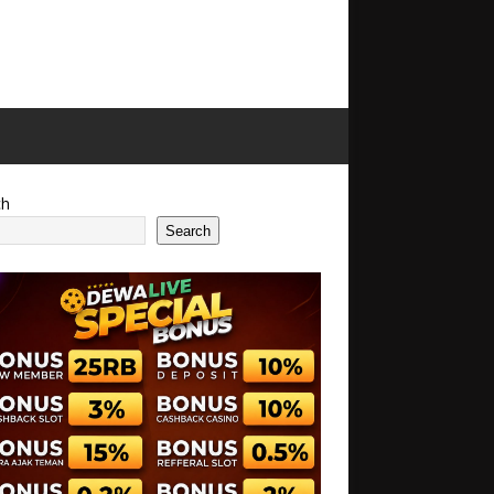
ch
Search