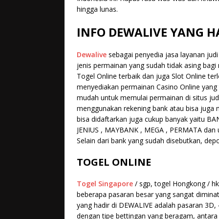
hingga lunas.
INFO DEWALIVE
YANG H
Dewalive
sebagai penyedia jasa layanan jud
jenis permainan yang sudah tidak asing bagi
Togel Online terbaik dan juga Slot Online ter
menyediakan permainan Casino Online yang 
mudah untuk memulai permainan di situs judi
menggunakan rekening bank atau bisa jug
bisa didaftarkan juga cukup banyak yaitu B
JENIUS , MAYBANK , MEGA , PERMATA dan u
Selain dari bank yang sudah disebutkan, depo
TOGEL ONLINE
Togel Singapore
/ sgp, togel Hongkong / hk
beberapa pasaran besar yang sangat diminati 
yang hadir di DEWALIVE adalah pasaran 3D, 
dengan tipe bettingan yang beragam, antara lai