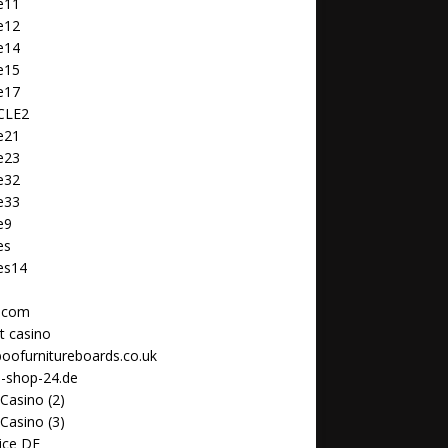
le11
le12
le14
le15
le17
CLE2
le21
le23
le32
le33
le9
es
les14
scom
t casino
oofurnitureboards.co.uk
-shop-24.de
Casino (2)
Casino (3)
ice DE