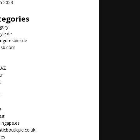
h 2023
tegories
gory
tyle.de
ongutesbier.de
bsb.com
 AZ
tr
t
t
s
.it
ingape.es
ticboutique.co.uk
.es