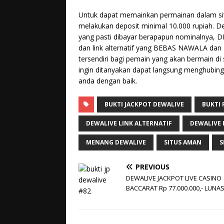
Untuk dapat memainkan permainan dalam situs
melakukan deposit minimal 10.000 rupiah. D
yang pasti dibayar berapapun nominalnya, D
dan link alternatif yang BEBAS NAWALA d
tersendiri bagi pemain yang akan bermain di 
ingin ditanyakan dapat langsung menghubingi
anda dengan baik.
BUKTI JACKPOT DEWALIVE
BUKTI
DEWALIVE LINK ALTERNATIF
DEWALIVE 
MENANG DEWALIVE
SITUS AMAN
S
PREVIOUS
DEWALIVE JACKPOT LIVE CASINO
BACCARAT Rp 77.000.000,- LUNA