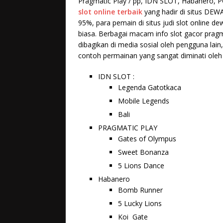
Pragmatic Play / pp, IDN SLOT, Habanero, PG
slot online terbaik
yang hadir di situs DEWA
95%, para pemain di situs judi slot online 
biasa. Berbagai macam info slot gacor pragma
dibagikan di media sosial oleh pengguna lai
contoh permainan yang sangat diminati oleh s
IDN SLOT :
Legenda Gatotkaca
Mobile Legends
Bali
PRAGMATIC PLAY
Gates of Olympus
Sweet Bonanza
5 Lions Dance
Habanero
Bomb Runner
5 Lucky Lions
Koi Gate