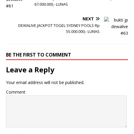
67.000.000,- LUNAS
NEXT
DEWALIVE JACKPOT TOGEL SYDNEY POOLS Rp
55.000.000,- LUNAS
BE THE FIRST TO COMMENT
Leave a Reply
Your email address will not be published.
Comment