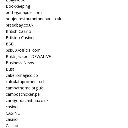
Bookkeeping
botteganapule.com
boujeerestaurantandbar.co.uk
breedbay.co.uk
British Casino
Britsino Casino
BSB
bsb007official.com
Bukti Jackpot DEWALIVE
Business News
Bust
cabellomagico.co
calculatupromedio.cl
campathome.org.uk
camposchicken.pe
caragordacantina.co.uk
casino
CASINO
casino
Casino