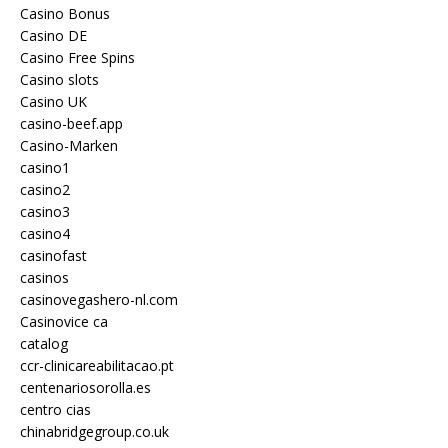
Casino Bonus
Casino DE
Casino Free Spins
Casino slots
Casino UK
casino-beef.app
Casino-Marken
casino1
casino2
casino3
casino4
casinofast
casinos
casinovegashero-nl.com
Casinovice ca
catalog
ccr-clinicareabilitacao.pt
centenariosorolla.es
centro cias
chinabridgegroup.co.uk