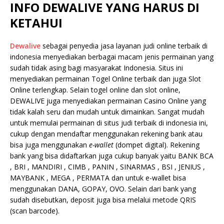
INFO DEWALIVE
YANG HARUS DI
KETAHUI
Dewalive
sebagai penyedia jasa layanan judi online terbaik di
indonesia menyediakan berbagai macam jenis permainan yang
sudah tidak asing bagi masyarakat Indonesia. Situs ini
menyediakan permainan Togel Online terbaik dan juga Slot
Online terlengkap. Selain togel online dan slot online,
DEWALIVE juga menyediakan permainan Casino Online yang
tidak kalah seru dan mudah untuk dimainkan. Sangat mudah
untuk memulai permainan di situs judi terbaik di indonesia ini,
cukup dengan mendaftar menggunakan rekening bank atau
bisa juga menggunakan
e-wallet
(dompet digital). Rekening
bank yang bisa didaftarkan juga cukup banyak yaitu BANK BCA
, BRI , MANDIRI , CIMB , PANIN , SINARMAS , BSI , JENIUS ,
MAYBANK , MEGA , PERMATA dan untuk e-wallet bisa
menggunakan DANA, GOPAY, OVO. Selain dari bank yang
sudah disebutkan, deposit juga bisa melalui metode QRIS
(scan barcode).