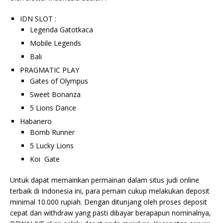
IDN SLOT :
Legenda Gatotkaca
Mobile Legends
Bali
PRAGMATIC PLAY
Gates of Olympus
Sweet Bonanza
5 Lions Dance
Habanero
Bomb Runner
5 Lucky Lions
Koi Gate
Untuk dapat memainkan permainan dalam situs judi online
terbaik di Indonesia ini, para pemain cukup melakukan deposit
minimal 10.000 rupiah. Dengan ditunjang oleh proses deposit
cepat dan withdraw yang pasti dibayar berapapun nominalnya,