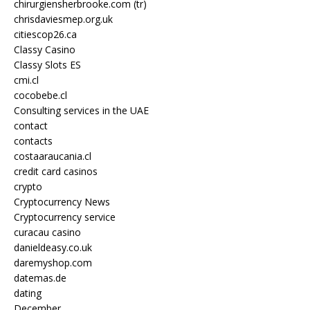
chirurgiensherbrooke.com (tr)
chrisdaviesmep.org.uk
citiescop26.ca
Classy Casino
Classy Slots ES
cmi.cl
cocobebe.cl
Consulting services in the UAE
contact
contacts
costaaraucania.cl
credit card casinos
crypto
Cryptocurrency News
Cryptocurrency service
curacau casino
danieldeasy.co.uk
daremyshop.com
datemas.de
dating
December