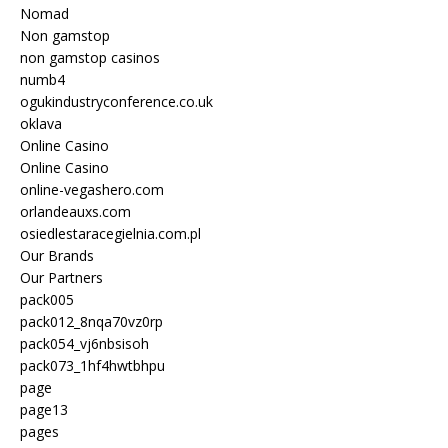
Nomad
Non gamstop
non gamstop casinos
numb4
ogukindustryconference.co.uk
oklava
Online Casino
Online Casino
online-vegashero.com
orlandeauxs.com
osiedlestaracegielnia.com.pl
Our Brands
Our Partners
pack005
pack012_8nqa70vz0rp
pack054_vj6nbsisoh
pack073_1hf4hwtbhpu
page
page13
pages