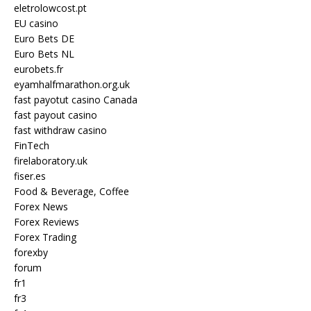
eletrolowcost.pt
EU casino
Euro Bets DE
Euro Bets NL
eurobets.fr
eyamhalfmarathon.org.uk
fast payotut casino Canada
fast payout casino
fast withdraw casino
FinTech
firelaboratory.uk
fiser.es
Food & Beverage, Coffee
Forex News
Forex Reviews
Forex Trading
forexby
forum
fr1
fr3