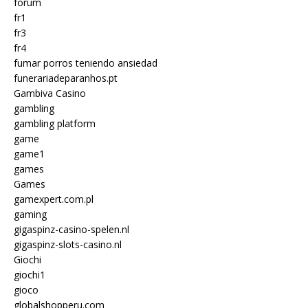
forum
fr1
fr3
fr4
fumar porros teniendo ansiedad
funerariadeparanhos.pt
Gambiva Casino
gambling
gambling platform
game
game1
games
Games
gamexpert.com.pl
gaming
gigaspinz-casino-spelen.nl
gigaspinz-slots-casino.nl
Giochi
giochi1
gioco
globalshopperu.com