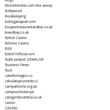
bloomtiendas.com без анкор
Bollywood
Bookkeeping
botteganapule.com
boujeerestaurantandbar.co.uk
breedbay.co.uk
British Casino
Britsino Casino
BSB
bsb007official.com
Bukti Jackpot DEWALIVE
Business News
Bust
cabellomagico.co
calculatupromedio.cl
campathome.org.uk
camposchicken.pe
caragordacantina.co.uk
casino
CASINO