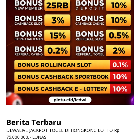
Berita Terbaru
DEWALIVE JACKPOT TOGEL DI HONGKONG LOTTO Rp
75.000.000,- LUNAS