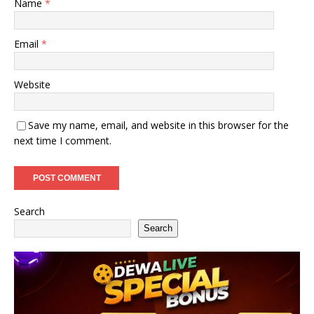
Name
*
Email
*
Website
Save my name, email, and website in this browser for the
next time I comment.
Search
Search