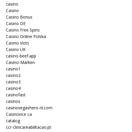
casino
Casino
Casino Bonus
Casino DE
Casino Free Spins
Casino Online Polska
Casino slots
Casino UK
casino-beef.app
Casino-Marken
casino1
casino2
casino3
casino4
casinofast
casinos
casinovegashero-nl.com
Casinovice ca
catalog
ccr-clinicareabilitacao.pt