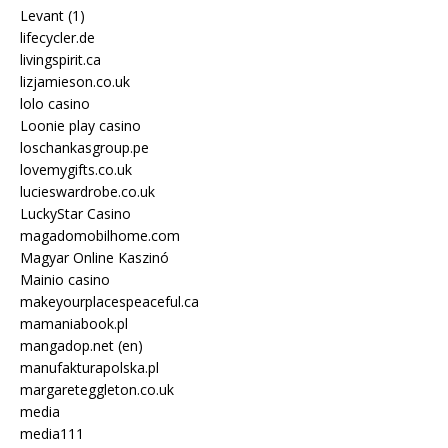
Levant (1)
lifecycler.de
livingspirit.ca
lizjamieson.co.uk
lolo casino
Loonie play casino
loschankasgroup.pe
lovemygifts.co.uk
lucieswardrobe.co.uk
LuckyStar Casino
magadomobilhome.com
Magyar Online Kaszinó
Mainio casino
makeyourplacespeaceful.ca
mamaniabook.pl
mangadop.net (en)
manufakturapolska.pl
margareteggleton.co.uk
media
media111