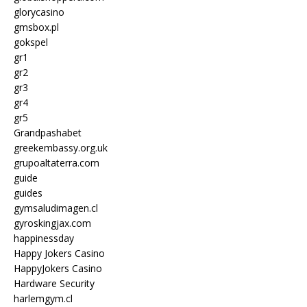
glorycasino
gmsbox.pl
gokspel
gr1
gr2
gr3
gr4
gr5
Grandpashabet
greekembassy.org.uk
grupoaltaterra.com
guide
guides
gymsaludimagen.cl
gyroskingjax.com
happinessday
Happy Jokers Casino
HappyJokers Casino
Hardware Security
harlemgym.cl