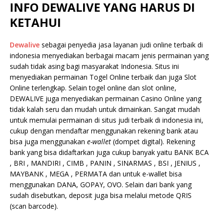
INFO DEWALIVE
YANG HARUS DI
KETAHUI
Dewalive
sebagai penyedia jasa layanan judi online terbaik di
indonesia menyediakan berbagai macam jenis permainan yang
sudah tidak asing bagi masyarakat Indonesia. Situs ini
menyediakan permainan Togel Online terbaik dan juga Slot
Online terlengkap. Selain togel online dan slot online,
DEWALIVE juga menyediakan permainan Casino Online yang
tidak kalah seru dan mudah untuk dimainkan. Sangat mudah
untuk memulai permainan di situs judi terbaik di indonesia ini,
cukup dengan mendaftar menggunakan rekening bank atau
bisa juga menggunakan
e-wallet
(dompet digital). Rekening
bank yang bisa didaftarkan juga cukup banyak yaitu BANK BCA
, BRI , MANDIRI , CIMB , PANIN , SINARMAS , BSI , JENIUS ,
MAYBANK , MEGA , PERMATA dan untuk e-wallet bisa
menggunakan DANA, GOPAY, OVO. Selain dari bank yang
sudah disebutkan, deposit juga bisa melalui metode QRIS
(scan barcode).