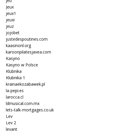
jeu
Jeux
jeux1
jeuxi
jeuz
jojobet
justedespoutines.com
kaasinonl.org
karoonpilatesjavea.com
Kasyno
Kasyno w Polsce
Klubnika
Klubnika 1
krainaekozabawek.pl
la-pepi.es
larocca.cl
ldmusical.com.mx
lets-talk-mortgages.co.uk
Lev
Lev 2
levant