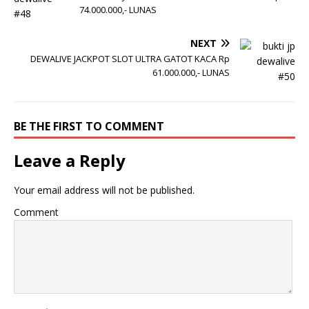
74.000.000,- LUNAS
NEXT
DEWALIVE JACKPOT SLOT ULTRA GATOT KACA Rp
61.000.000,- LUNAS
BE THE FIRST TO COMMENT
Leave a Reply
Your email address will not be published.
Comment