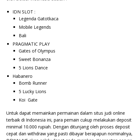
IDN SLOT :
Legenda Gatotkaca
Mobile Legends
Bali
PRAGMATIC PLAY
Gates of Olympus
Sweet Bonanza
5 Lions Dance
Habanero
Bomb Runner
5 Lucky Lions
Koi Gate
Untuk dapat memainkan permainan dalam situs judi online
terbaik di Indonesia ini, para pemain cukup melakukan deposit
minimal 10.000 rupiah. Dengan ditunjang oleh proses deposit
cepat dan withdraw yang pasti dibayar berapapun nominalnya,