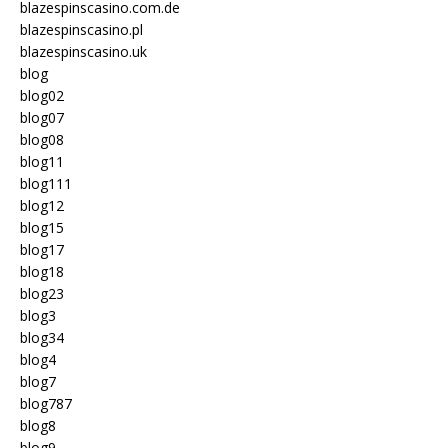
blazespinscasino.com.de
blazespinscasino.pl
blazespinscasino.uk
blog
blog02
blog07
blog08
blog11
blog111
blog12
blog15
blog17
blog18
blog23
blog3
blog34
blog4
blog7
blog787
blog8
blog9