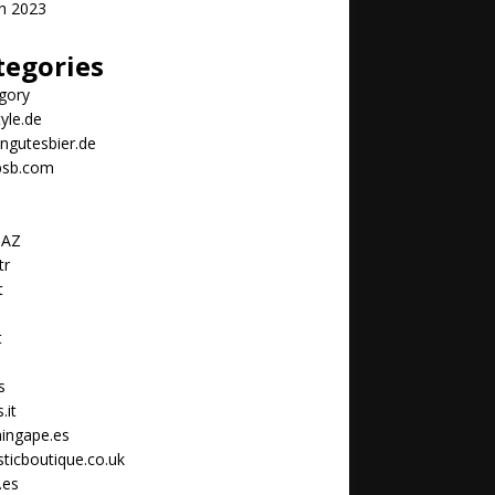
h 2023
tegories
gory
tyle.de
ongutesbier.de
bsb.com
 AZ
tr
t
t
s
.it
ingape.es
ticboutique.co.uk
.es