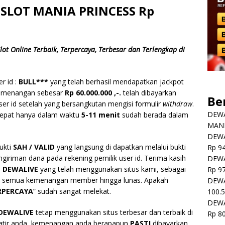
 SLOT MANIA PRINCESS Rp
Slot Online Terbaik, Terpercaya, Terbesar dan Terlengkap di
r id :
BULL***
yang telah berhasil mendapatkan jackpot
emenangan sebesar
Rp 60.000.000 ,-.
telah dibayarkan
Be
ser id setelah yang bersangkutan mengisi formulir
withdraw
.
DEWA
cepat hanya dalam waktu
5-11 menit
sudah berada dalam
MANI
DEWA
bukti
SAH / VALID
yang langsung di dapatkan melalui bukti
Rp 9
giriman dana pada rekening pemilik user id. Terima kasih
DEWA
a
DEWALIVE
yang telah menggunakan situs kami, sebagai
Rp 9
r semua kemenangan member hingga lunas. Apakah
DEWA
RPERCAYA
” sudah sangat melekat.
100.
DEWA
DEWALIVE
tetap menggunakan situs terbesar dan terbaik di
Rp 8
watir anda, kemenangan anda berapapun
PASTI
dibayarkan