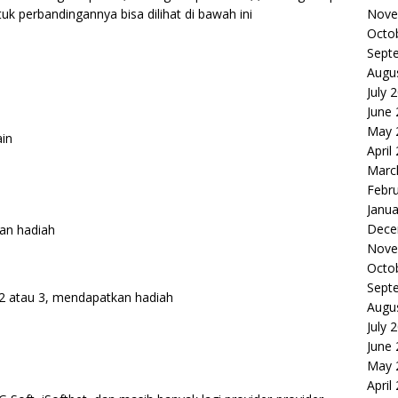
tuk perbandingannya bisa dilihat di bawah ini
Nove
Octo
Sept
Augu
July 
June
May 
ain
April
Marc
Febr
Janua
Dece
kan hadiah
Nove
Octo
Sept
1, 2 atau 3, mendapatkan hadiah
Augu
July 
June
May 
April