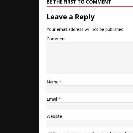
BE THE FIRST TO COMMENT
Leave a Reply
Your email address will not be published.
Comment
Name
*
Email
*
Website