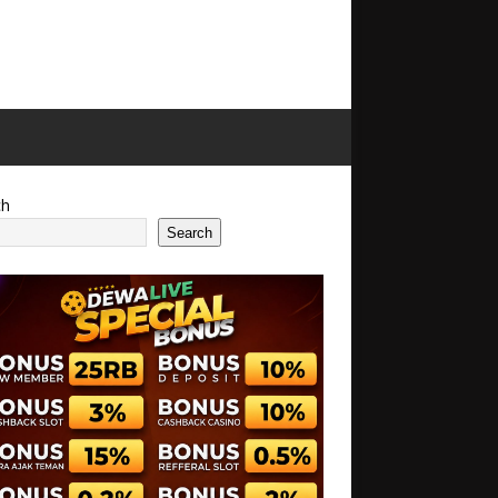
ch
Search