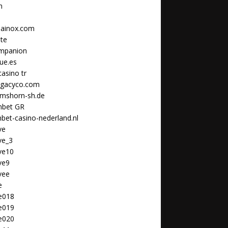
n
ainox.com
ate
ompanion
que.es
casino tr
legacyco.com
lmshorn-sh.de
bet GR
et-casino-nederland.nl
ve
ve_3
ve10
ve9
vee
e
le018
le019
le020