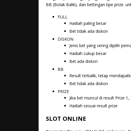
BB (Bolak Balik), dan bettingan tipe prize. un
FULL
Hadiah paling besar
Bet tidak ada diskon
DISKON
Jenis bet yang sering dipilih pem
Hadiah cukup besar
Bet ada diskon
BB
Result terbalik, tetap mendapat
Bet tidak ada diskon
PRIZE
Jika bet muncul di result Prize 
Hadiah sesuai result prize
SLOT ONLINE