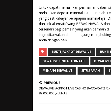
Untuk dapat memainkan permainan dalam situs
melakukan deposit minimal 10.000 rupiah. D
yang pasti dibayar berapapun nominalnya, D
dan link alternatif yang BEBAS NAWALA d
tersendiri bagi pemain yang akan bermain di 
ingin ditanyakan dapat langsung menghubingi
anda dengan baik.
BUKTI JACKPOT DEWALIVE
BUKTI
DEWALIVE LINK ALTERNATIF
DEWALIVE 
MENANG DEWALIVE
SITUS AMAN
S
PREVIOUS
DEWALIVE JACKPOT LIVE CASINO BACCARAT 2 Rp
82.000.000 ,- LUNAS