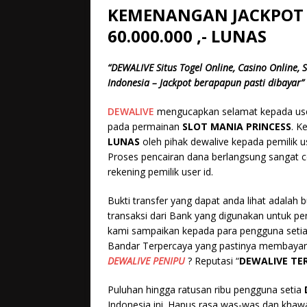
KEMENANGAN
JACKPOT
60.000.000 ,- LUNAS
“
DEWALIVE
Situs Togel Online, Casino Online, 
Indonesia – Jackpot berapapun pasti dibayar”
DEWALIVE
mengucapkan selamat kepada use
pada permainan
SLOT MANIA PRINCESS
. K
LUNAS
oleh pihak dewalive kepada pemilik u
Proses pencairan dana berlangsung sangat 
rekening pemilik user id.
Bukti transfer yang dapat anda lihat adalah 
transaksi dari Bank yang digunakan untuk pen
kami sampaikan kepada para pengguna seti
Bandar Terpercaya yang pastinya membaya
DEWALIVE
PENIPU
? Reputasi “
DEWALIVE
TE
Puluhan hingga ratusan ribu pengguna setia
Indonesia ini. Hapus rasa was-was dan kha