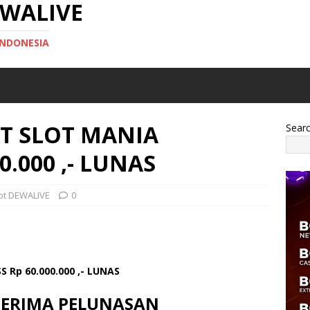
EWALIVE
 INDONESIA
T SLOT MANIA
Sear
0.000 ,- LUNAS
pot DEWALIVE
0
Rp 60.000.000 ,- LUNAS
NERIMA PELUNASAN