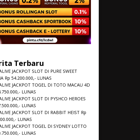
rita Terbaru
LIVE JACKPOT SLOT DI PURE SWEET
A Rp 54.200.000,- LUNAS
LIVE JACKPOT TOGEL DI TOTO MACAU 4D
4.750.000,- LUNAS
LIVE JACKPOT SLOT DI PYSHCO HEROES
7.500.000,- LUNAS
LIVE JACKPOT SLOT DI RABBIT HEIST Rp
500.000,- LUNAS
LIVE JACKPOT TOGEL DI SYDNEY LOTTO
0.750.000,- LUNAS