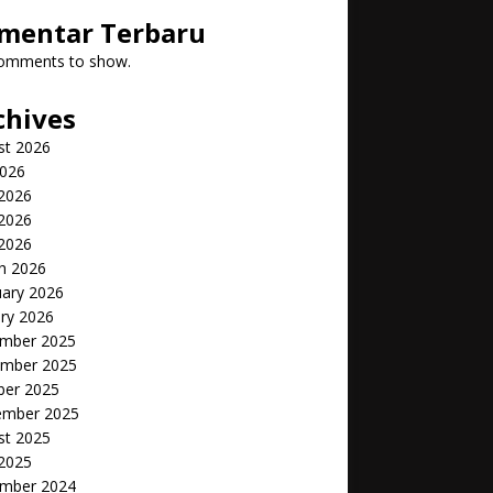
mentar Terbaru
omments to show.
chives
st 2026
2026
 2026
2026
 2026
h 2026
uary 2026
ry 2026
mber 2025
mber 2025
ber 2025
ember 2025
st 2025
 2025
mber 2024