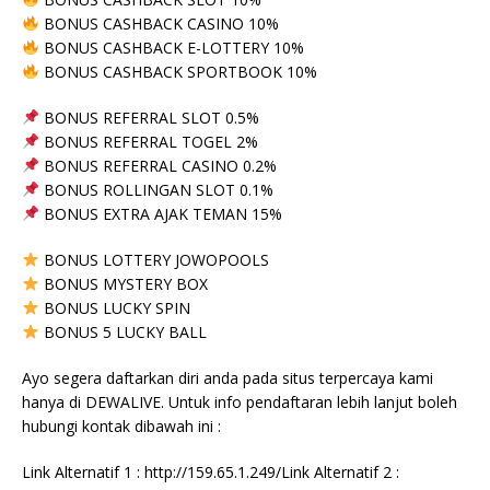
BONUS CASHBACK CASINO 10%
BONUS CASHBACK E-LOTTERY 10%
BONUS CASHBACK SPORTBOOK 10%
BONUS REFERRAL SLOT 0.5%
BONUS REFERRAL TOGEL 2%
BONUS REFERRAL CASINO 0.2%
BONUS ROLLINGAN SLOT 0.1%
BONUS EXTRA AJAK TEMAN 15%
BONUS LOTTERY JOWOPOOLS
BONUS MYSTERY BOX
BONUS LUCKY SPIN
BONUS 5 LUCKY BALL
Ayo segera daftarkan diri anda pada situs terpercaya kami
hanya di DEWALIVE. Untuk info pendaftaran lebih lanjut boleh
hubungi kontak dibawah ini :
Link Alternatif 1 : http://159.65.1.249/Link Alternatif 2 :