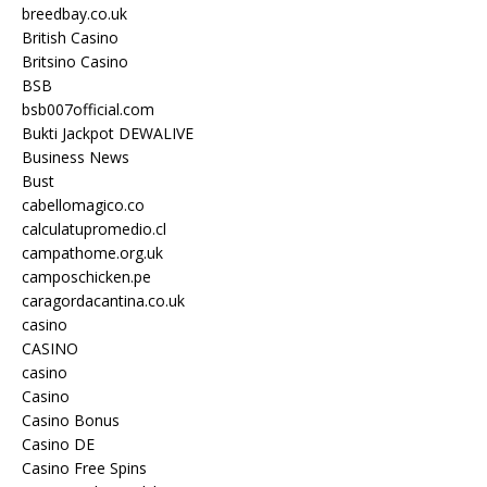
breedbay.co.uk
British Casino
Britsino Casino
BSB
bsb007official.com
Bukti Jackpot DEWALIVE
Business News
Bust
cabellomagico.co
calculatupromedio.cl
campathome.org.uk
camposchicken.pe
caragordacantina.co.uk
casino
CASINO
casino
Casino
Casino Bonus
Casino DE
Casino Free Spins