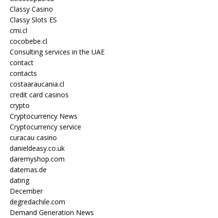
Classy Casino
Classy Slots ES
cmi.cl
cocobebe.cl
Consulting services in the UAE
contact
contacts
costaaraucania.cl
credit card casinos
crypto
Cryptocurrency News
Cryptocurrency service
curacau casino
danieldeasy.co.uk
daremyshop.com
datemas.de
dating
December
degredachile.com
Demand Generation News