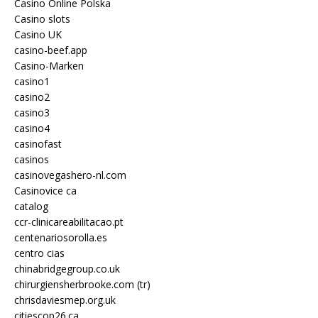
Casino Online Polska
Casino slots
Casino UK
casino-beef.app
Casino-Marken
casino1
casino2
casino3
casino4
casinofast
casinos
casinovegashero-nl.com
Casinovice ca
catalog
ccr-clinicareabilitacao.pt
centenariosorolla.es
centro cias
chinabridgegroup.co.uk
chirurgiensherbrooke.com (tr)
chrisdaviesmep.org.uk
citiescop26.ca