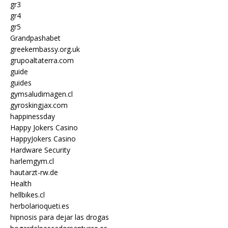
gr3
gr4
gr5
Grandpashabet
greekembassy.org.uk
grupoaltaterra.com
guide
guides
gymsaludimagen.cl
gyroskingjax.com
happinessday
Happy Jokers Casino
HappyJokers Casino
Hardware Security
harlemgym.cl
hautarzt-rw.de
Health
hellbikes.cl
herbolarioqueti.es
hipnosis para dejar las drogas