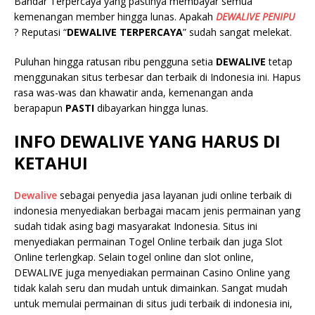
Bandar Terpercaya yang pastinya membayar semua
kemenangan member hingga lunas. Apakah
DEWALIVE
PENIPU
? Reputasi “
DEWALIVE
TERPERCAYA
” sudah sangat melekat.
Puluhan hingga ratusan ribu pengguna setia
DEWALIVE
tetap
menggunakan situs terbesar dan terbaik di Indonesia ini. Hapus
rasa was-was dan khawatir anda, kemenangan anda
berapapun
PASTI
dibayarkan hingga lunas.
INFO DEWALIVE
YANG HARUS DI
KETAHUI
Dewalive
sebagai penyedia jasa layanan judi online terbaik di
indonesia menyediakan berbagai macam jenis permainan yang
sudah tidak asing bagi masyarakat Indonesia. Situs ini
menyediakan permainan Togel Online terbaik dan juga Slot
Online terlengkap. Selain togel online dan slot online,
DEWALIVE juga menyediakan permainan Casino Online yang
tidak kalah seru dan mudah untuk dimainkan. Sangat mudah
untuk memulai permainan di situs judi terbaik di indonesia ini,