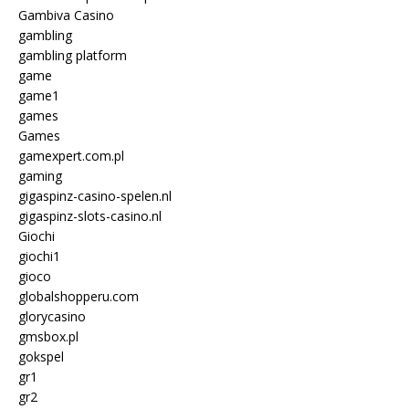
Gambiva Casino
gambling
gambling platform
game
game1
games
Games
gamexpert.com.pl
gaming
gigaspinz-casino-spelen.nl
gigaspinz-slots-casino.nl
Giochi
giochi1
gioco
globalshopperu.com
glorycasino
gmsbox.pl
gokspel
gr1
gr2