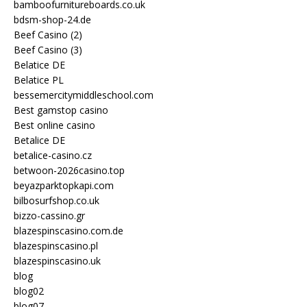
bamboofurnitureboards.co.uk
bdsm-shop-24.de
Beef Casino (2)
Beef Casino (3)
Belatice DE
Belatice PL
bessemercitymiddleschool.com
Best gamstop casino
Best online casino
Betalice DE
betalice-casino.cz
betwoon-2026casino.top
beyazparktopkapi.com
bilbosurfshop.co.uk
bizzo-cassino.gr
blazespinscasino.com.de
blazespinscasino.pl
blazespinscasino.uk
blog
blog02
blog07