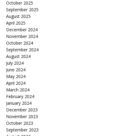
October 2025
September 2025
August 2025
April 2025
December 2024
November 2024
October 2024
September 2024
August 2024
July 2024
June 2024
May 2024
April 2024
March 2024
February 2024
January 2024
December 2023
November 2023
October 2023
September 2023