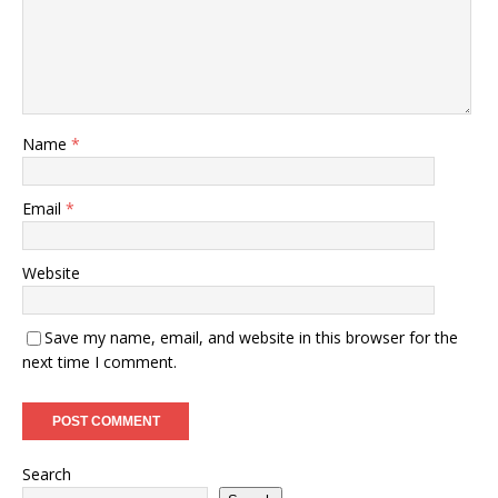
Name
*
Email
*
Website
Save my name, email, and website in this browser for the
next time I comment.
Search