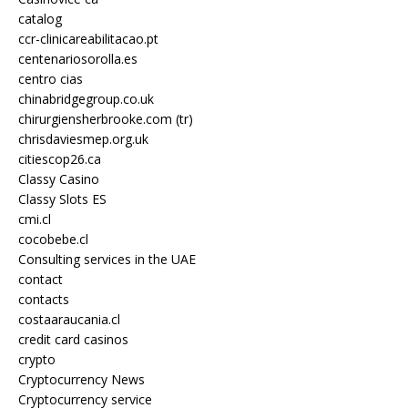
catalog
ccr-clinicareabilitacao.pt
centenariosorolla.es
centro cias
chinabridgegroup.co.uk
chirurgiensherbrooke.com (tr)
chrisdaviesmep.org.uk
citiescop26.ca
Classy Casino
Classy Slots ES
cmi.cl
cocobebe.cl
Consulting services in the UAE
contact
contacts
costaaraucania.cl
credit card casinos
crypto
Cryptocurrency News
Cryptocurrency service