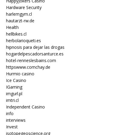
HappyJokers Casino
Hardware Security
harlemgym.cl
hautarzt-rw.de
Health
hellbikes.cl
herbolarioqueti.es
hipnosis para dejar las drogas
hogardelpescadorsanturce.es
hotel-renneslesbains.com
httpswww.comchay.de
Hurmio casino
Ice Casino
IGaming
imgurl.pl
imtri.cl
Independent Casino
info
interviews
Invest
isotopegeoscience.org