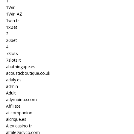
1
1Win
1Win AZ
1win tr
1xBet
2
20bet
4
7Slots
7slots.it
abathingape.es
acousticboutique.co.uk
adaly.es
admin
Adult
adymainox.com
Affiliate
ai companion
alcrique.es
Alev casino tr
alfalegacyco.com