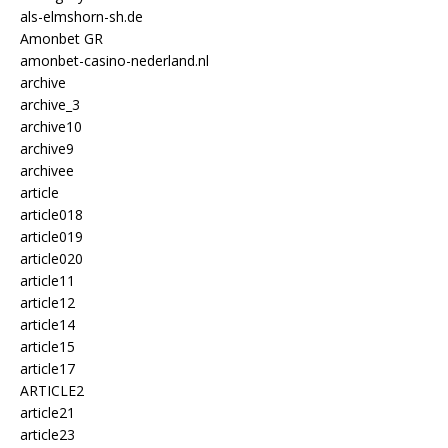
als-elmshorn-sh.de
Amonbet GR
amonbet-casino-nederland.nl
archive
archive_3
archive10
archive9
archivee
article
article018
article019
article020
article11
article12
article14
article15
article17
ARTICLE2
article21
article23