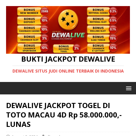
BUKTI JACKPOT DEWALIVE
DEWALIVE SITUS JUDI ONLINE TERBAIK DI INDONESIA
DEWALIVE JACKPOT TOGEL DI
TOTO MACAU 4D Rp 58.000.000,-
LUNAS