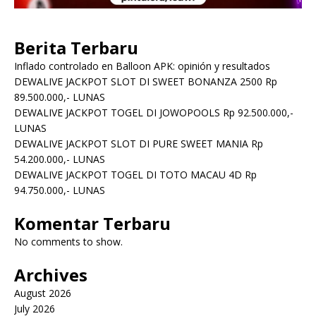
Berita Terbaru
Inflado controlado en Balloon APK: opinión y resultados
DEWALIVE JACKPOT SLOT DI SWEET BONANZA 2500 Rp
89.500.000,- LUNAS
DEWALIVE JACKPOT TOGEL DI JOWOPOOLS Rp 92.500.000,-
LUNAS
DEWALIVE JACKPOT SLOT DI PURE SWEET MANIA Rp
54.200.000,- LUNAS
DEWALIVE JACKPOT TOGEL DI TOTO MACAU 4D Rp
94.750.000,- LUNAS
Komentar Terbaru
No comments to show.
Archives
August 2026
July 2026