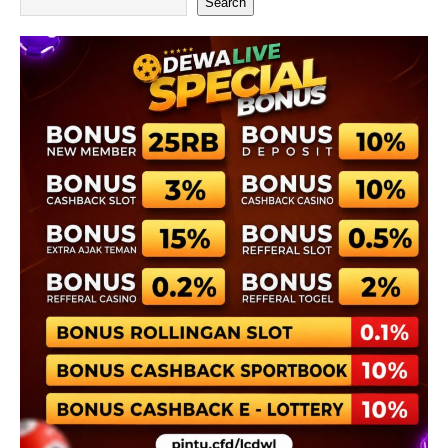
Search