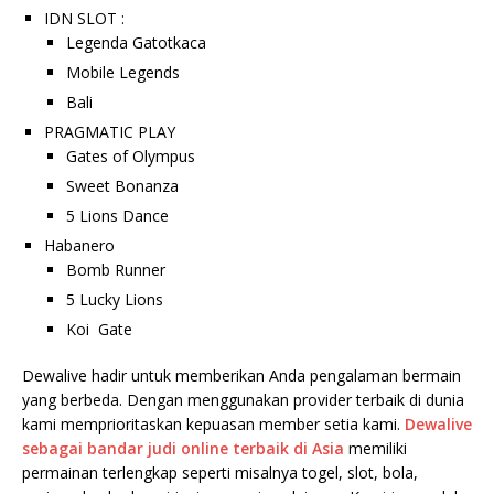
IDN SLOT :
Legenda Gatotkaca
Mobile Legends
Bali
PRAGMATIC PLAY
Gates of Olympus
Sweet Bonanza
5 Lions Dance
Habanero
Bomb Runner
5 Lucky Lions
Koi Gate
Dewalive hadir untuk memberikan Anda pengalaman bermain
yang berbeda. Dengan menggunakan provider terbaik di dunia
kami memprioritaskan kepuasan member setia kami.
Dewalive
sebagai bandar judi online terbaik di Asia
memiliki
permainan terlengkap seperti misalnya togel, slot, bola,