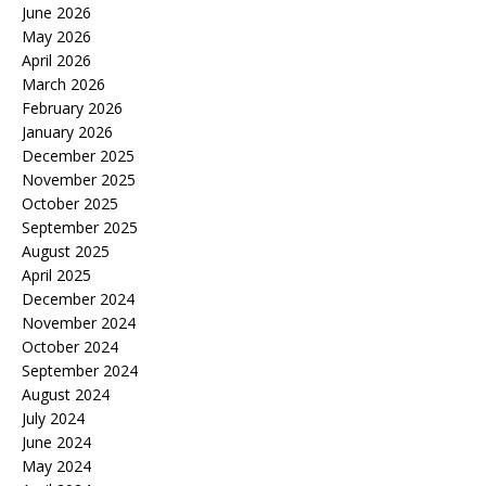
June 2026
May 2026
April 2026
March 2026
February 2026
January 2026
December 2025
November 2025
October 2025
September 2025
August 2025
April 2025
December 2024
November 2024
October 2024
September 2024
August 2024
July 2024
June 2024
May 2024