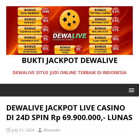
BUKTI JACKPOT DEWALIVE
DEWALIVE SITUS JUDI ONLINE TERBAIK DI INDONESIA
DEWALIVE JACKPOT LIVE CASINO
DI 24D SPIN Rp 69.900.000,- LUNAS
July 31, 2024
dliveadm