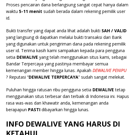
Proses pencairan dana berlangsung sangat cepat hanya dalam
waktu
5-11 menit
sudah berada dalam rekening pemilik user
id.
Bukti transfer yang dapat anda lihat adalah bukti
SAH / VALID
yang langsung di dapatkan melalui bukti transaksi dari Bank
yang digunakan untuk pengiriman dana pada rekening pemilik
user id. Terima kasih kami sampaikan kepada para pengguna
setia
DEWALIVE
yang telah menggunakan situs kami, sebagai
Bandar Terpercaya yang pastinya membayar semua
kemenangan member hingga lunas. Apakah
DEWALIVE
PENIPU
? Reputasi “
DEWALIVE
TERPERCAYA
” sudah sangat melekat.
Puluhan hingga ratusan ribu pengguna setia
DEWALIVE
tetap
menggunakan situs terbesar dan terbaik di Indonesia ini. Hapus
rasa was-was dan khawatir anda, kemenangan anda
berapapun
PASTI
dibayarkan hingga lunas.
INFO DEWALIVE
YANG HARUS DI
KETAHUI