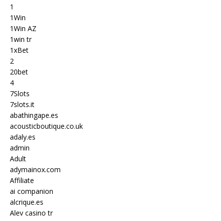
1
1Win
1Win AZ
1win tr
1xBet
2
20bet
4
7Slots
7slots.it
abathingape.es
acousticboutique.co.uk
adaly.es
admin
Adult
adymainox.com
Affiliate
ai companion
alcrique.es
Alev casino tr