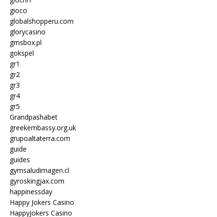
gioco
globalshopperu.com
glorycasino
gmsbox.pl
gokspel
gr1
gr2
gr3
gr4
gr5
Grandpashabet
greekembassy.org.uk
grupoaltaterra.com
guide
guides
gymsaludimagen.cl
gyroskingjax.com
happinessday
Happy Jokers Casino
HappyJokers Casino