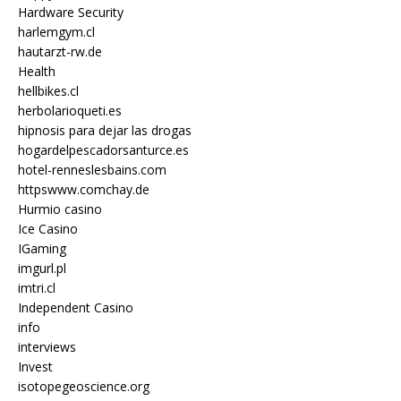
Hardware Security
harlemgym.cl
hautarzt-rw.de
Health
hellbikes.cl
herbolarioqueti.es
hipnosis para dejar las drogas
hogardelpescadorsanturce.es
hotel-renneslesbains.com
httpswww.comchay.de
Hurmio casino
Ice Casino
IGaming
imgurl.pl
imtri.cl
Independent Casino
info
interviews
Invest
isotopegeoscience.org