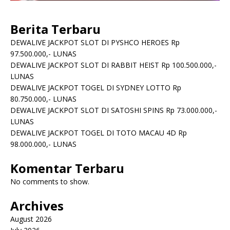
Berita Terbaru
DEWALIVE JACKPOT SLOT DI PYSHCO HEROES Rp
97.500.000,- LUNAS
DEWALIVE JACKPOT SLOT DI RABBIT HEIST Rp 100.500.000,-
LUNAS
DEWALIVE JACKPOT TOGEL DI SYDNEY LOTTO Rp
80.750.000,- LUNAS
DEWALIVE JACKPOT SLOT DI SATOSHI SPINS Rp 73.000.000,-
LUNAS
DEWALIVE JACKPOT TOGEL DI TOTO MACAU 4D Rp
98.000.000,- LUNAS
Komentar Terbaru
No comments to show.
Archives
August 2026