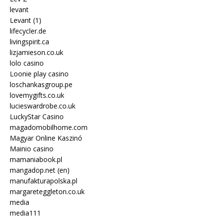
levant
Levant (1)
lifecycler.de
livingspirit.ca
lizjamieson.co.uk
lolo casino
Loonie play casino
loschankasgroup.pe
lovemygifts.co.uk
lucieswardrobe.co.uk
LuckyStar Casino
magadomobilhome.com
Magyar Online Kaszinó
Mainio casino
mamaniabook.pl
mangadop.net (en)
manufakturapolska.pl
margareteggleton.co.uk
media
media111