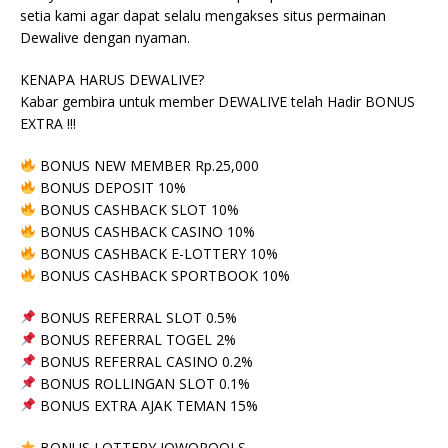
setia kami agar dapat selalu mengakses situs permainan
Dewalive dengan nyaman.
KENAPA HARUS DEWALIVE?
Kabar gembira untuk member DEWALIVE telah Hadir BONUS
EXTRA !!!
BONUS NEW MEMBER Rp.25,000
BONUS DEPOSIT 10%
BONUS CASHBACK SLOT 10%
BONUS CASHBACK CASINO 10%
BONUS CASHBACK E-LOTTERY 10%
BONUS CASHBACK SPORTBOOK 10%
BONUS REFERRAL SLOT 0.5%
BONUS REFERRAL TOGEL 2%
BONUS REFERRAL CASINO 0.2%
BONUS ROLLINGAN SLOT 0.1%
BONUS EXTRA AJAK TEMAN 15%
BONUS LOTTERY JOWOPOOLS