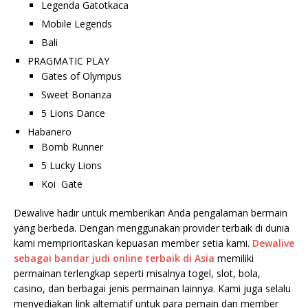
Legenda Gatotkaca
Mobile Legends
Bali
PRAGMATIC PLAY
Gates of Olympus
Sweet Bonanza
5 Lions Dance
Habanero
Bomb Runner
5 Lucky Lions
Koi Gate
Dewalive hadir untuk memberikan Anda pengalaman bermain
yang berbeda. Dengan menggunakan provider terbaik di dunia
kami memprioritaskan kepuasan member setia kami.
Dewalive
sebagai bandar judi online terbaik di Asia
memiliki
permainan terlengkap seperti misalnya togel, slot, bola,
casino, dan berbagai jenis permainan lainnya. Kami juga selalu
menyediakan link alternatif untuk para pemain dan member