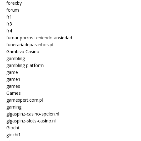
forexby
forum
fr1
fr3
fr4
fumar porros teniendo ansiedad
funerariadeparanhos.pt
Gambiva Casino
gambling
gambling platform
game
game1
games
Games
gamexpert.com.pl
gaming
gigaspinz-casino-spelen.nl
gigaspinz-slots-casino.nl
Giochi
giochi1