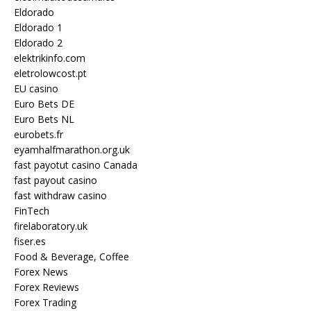
Eldorado
Eldorado 1
Eldorado 2
elektrikinfo.com
eletrolowcost.pt
EU casino
Euro Bets DE
Euro Bets NL
eurobets.fr
eyamhalfmarathon.org.uk
fast payotut casino Canada
fast payout casino
fast withdraw casino
FinTech
firelaboratory.uk
fiser.es
Food & Beverage, Coffee
Forex News
Forex Reviews
Forex Trading