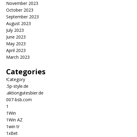
November 2023
October 2023
September 2023
August 2023
July 2023
June 2023
May 2023
April 2023
March 2023
Categories
!Category
.5p-style.de
.aktiongutesbier.de
007-bsb.com
1
1Win
1Win AZ
1win tr
1xBet