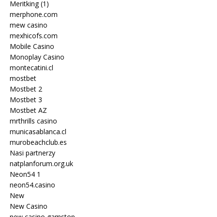
Meritking (1)
merphone.com
mew casino
mexhicofs.com
Mobile Casino
Monoplay Casino
montecatini.cl
mostbet
Mostbet 2
Mostbet 3
Mostbet AZ
mrthrills casino
municasablanca.cl
murobeachclub.es
Nasi partnerzy
natplanforum.org.uk
Neon54 1
neon54.casino
New
New Casino
new casino gamstop