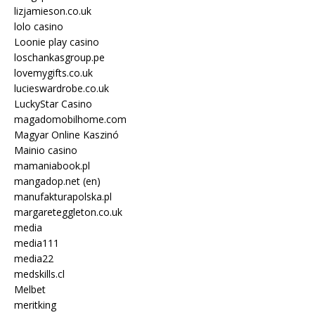
lizjamieson.co.uk
lolo casino
Loonie play casino
loschankasgroup.pe
lovemygifts.co.uk
lucieswardrobe.co.uk
LuckyStar Casino
magadomobilhome.com
Magyar Online Kaszinó
Mainio casino
mamaniabook.pl
mangadop.net (en)
manufakturapolska.pl
margareteggleton.co.uk
media
media111
media22
medskills.cl
Melbet
meritking