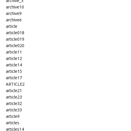
archive_3
archive10
archive9
archivee
article
article018
article019
article020
article11
article12
article14
article15
article17
ARTICLE2
article21
article23
article32
article33
article9
articles
articles14