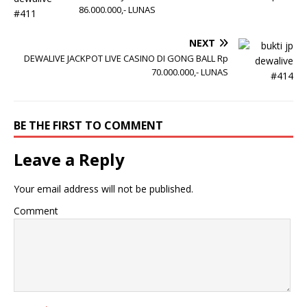
86.000.000,- LUNAS
NEXT
DEWALIVE JACKPOT LIVE CASINO DI GONG BALL Rp
70.000.000,- LUNAS
BE THE FIRST TO COMMENT
Leave a Reply
Your email address will not be published.
Comment