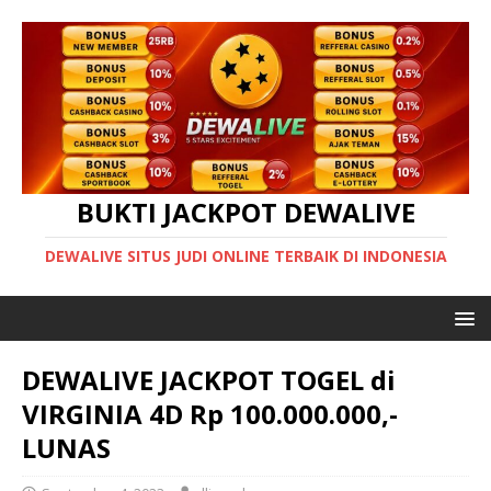
BUKTI JACKPOT DEWALIVE
DEWALIVE SITUS JUDI ONLINE TERBAIK DI INDONESIA
DEWALIVE JACKPOT TOGEL di
VIRGINIA 4D Rp 100.000.000,-
LUNAS