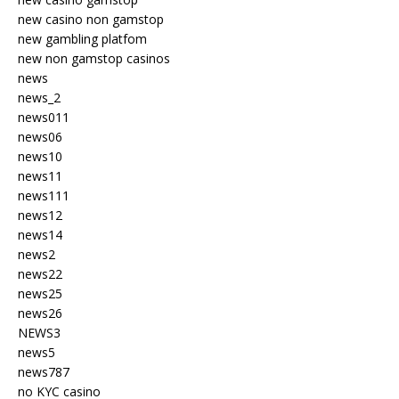
new casino non gamstop
new gambling platfom
new non gamstop casinos
news
news_2
news011
news06
news10
news11
news111
news12
news14
news2
news22
news25
news26
NEWS3
news5
news787
no KYC casino