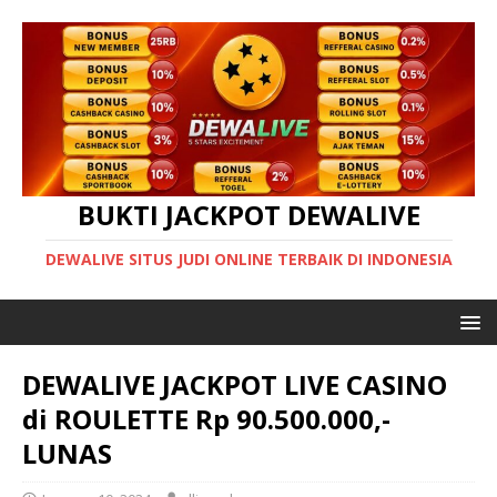
BUKTI JACKPOT DEWALIVE
DEWALIVE SITUS JUDI ONLINE TERBAIK DI INDONESIA
DEWALIVE JACKPOT LIVE CASINO
di ROULETTE Rp 90.500.000,-
LUNAS