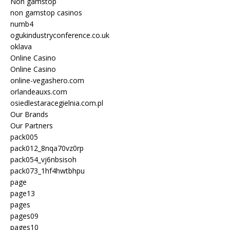
Non gamstop
non gamstop casinos
numb4
ogukindustryconference.co.uk
oklava
Online Casino
Online Casino
online-vegashero.com
orlandeauxs.com
osiedlestaracegielnia.com.pl
Our Brands
Our Partners
pack005
pack012_8nqa70vz0rp
pack054_vj6nbsisoh
pack073_1hf4hwtbhpu
page
page13
pages
pages09
pages10