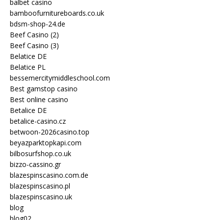
balbet casino
bamboofurnitureboards.co.uk
bdsm-shop-24.de
Beef Casino (2)
Beef Casino (3)
Belatice DE
Belatice PL
bessemercitymiddleschool.com
Best gamstop casino
Best online casino
Betalice DE
betalice-casino.cz
betwoon-2026casino.top
beyazparktopkapi.com
bilbosurfshop.co.uk
bizzo-cassino.gr
blazespinscasino.com.de
blazespinscasino.pl
blazespinscasino.uk
blog
blog02