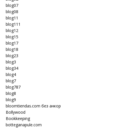
blog07
blog08
blog11
blog111
blog12
blog15
blog17
blog18
blog23
blog3
blog34
blog4
blog7
blog787
blog8
blog9
bloomtiendas.com без анкор
Bollywood
Bookkeeping
botteganapule.com