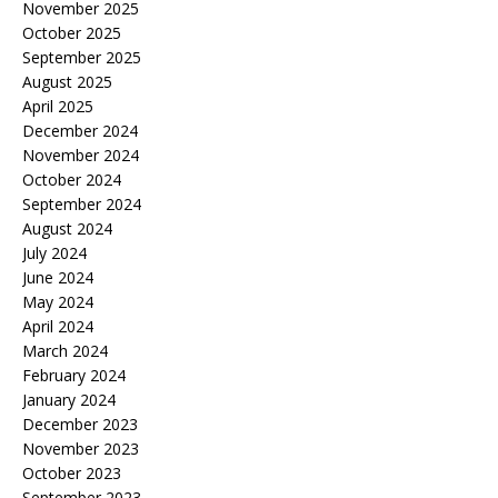
November 2025
October 2025
September 2025
August 2025
April 2025
December 2024
November 2024
October 2024
September 2024
August 2024
July 2024
June 2024
May 2024
April 2024
March 2024
February 2024
January 2024
December 2023
November 2023
October 2023
September 2023