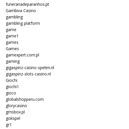
funerariadeparanhos.pt
Gambiva Casino
gambling
gambling platform
game
game1
games
Games
gamexpert.com.pl
gaming
gigaspinz-casino-spelen.nl
gigaspinz-slots-casino.nl
Giochi
giochi1
gioco
globalshopperu.com
glorycasino
gmsbox.pl
gokspel
gr1