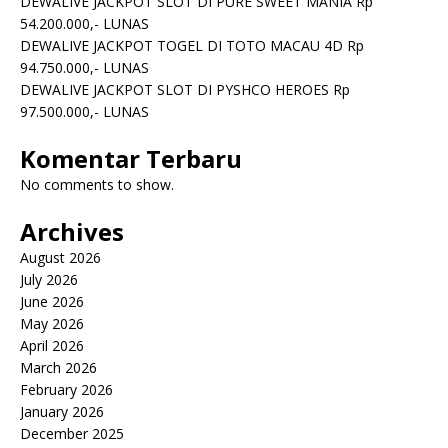
DEWALIVE JACKPOT SLOT DI PURE SWEET MANIA Rp
54.200.000,- LUNAS
DEWALIVE JACKPOT TOGEL DI TOTO MACAU 4D Rp
94.750.000,- LUNAS
DEWALIVE JACKPOT SLOT DI PYSHCO HEROES Rp
97.500.000,- LUNAS
Komentar Terbaru
No comments to show.
Archives
August 2026
July 2026
June 2026
May 2026
April 2026
March 2026
February 2026
January 2026
December 2025