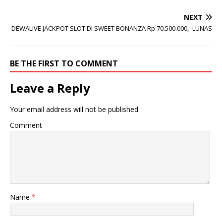
NEXT
DEWALIVE JACKPOT SLOT DI SWEET BONANZA Rp 70.500.000,- LUNAS
BE THE FIRST TO COMMENT
Leave a Reply
Your email address will not be published.
Comment
Name
*