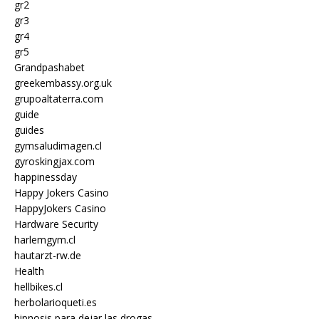
gr2
gr3
gr4
gr5
Grandpashabet
greekembassy.org.uk
grupoaltaterra.com
guide
guides
gymsaludimagen.cl
gyroskingjax.com
happinessday
Happy Jokers Casino
HappyJokers Casino
Hardware Security
harlemgym.cl
hautarzt-rw.de
Health
hellbikes.cl
herbolarioqueti.es
hipnosis para dejar las drogas