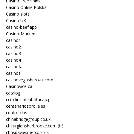
Casino Free Spins
Casino Online Polska
Casino slots
Casino UK
casino-beef.app
Casino-Marken
casino1
casino2
casino3
casino4
casinofast
casinos
casinovegashero-nl.com
Casinovice ca
catalog
ccr-clinicareabilitacao.pt
centenariosorolla.es
centro cias
chinabridgegroup.co.uk
chirurgiensherbrooke.com (tr)
chrisdaviesmep.org.uk