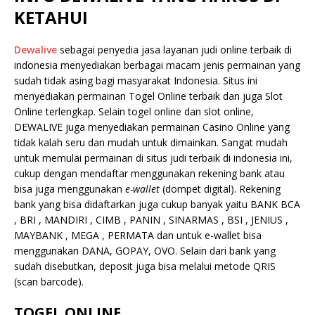
KETAHUI
Dewalive
sebagai penyedia jasa layanan judi online terbaik di
indonesia menyediakan berbagai macam jenis permainan yang
sudah tidak asing bagi masyarakat Indonesia. Situs ini
menyediakan permainan Togel Online terbaik dan juga Slot
Online terlengkap. Selain togel online dan slot online,
DEWALIVE juga menyediakan permainan Casino Online yang
tidak kalah seru dan mudah untuk dimainkan. Sangat mudah
untuk memulai permainan di situs judi terbaik di indonesia ini,
cukup dengan mendaftar menggunakan rekening bank atau
bisa juga menggunakan
e-wallet
(dompet digital). Rekening
bank yang bisa didaftarkan juga cukup banyak yaitu BANK BCA
, BRI , MANDIRI , CIMB , PANIN , SINARMAS , BSI , JENIUS ,
MAYBANK , MEGA , PERMATA dan untuk e-wallet bisa
menggunakan DANA, GOPAY, OVO. Selain dari bank yang
sudah disebutkan, deposit juga bisa melalui metode QRIS
(scan barcode).
TOGEL ONLINE