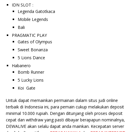
IDN SLOT :
Legenda Gatotkaca
Mobile Legends
Bali
PRAGMATIC PLAY
Gates of Olympus
Sweet Bonanza
5 Lions Dance
Habanero
Bomb Runner
5 Lucky Lions
Koi Gate
Untuk dapat memainkan permainan dalam situs judi online
terbaik di Indonesia ini, para pemain cukup melakukan deposit
minimal 10.000 rupiah. Dengan ditunjang oleh proses deposit
cepat dan withdraw yang pasti dibayar berapapun nominalnya,
DEWALIVE akan selalu dapat anda mainkan. Kecepatan server