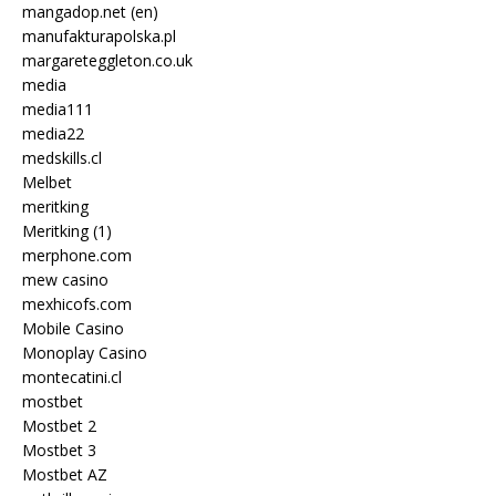
mangadop.net (en)
manufakturapolska.pl
margareteggleton.co.uk
media
media111
media22
medskills.cl
Melbet
meritking
Meritking (1)
merphone.com
mew casino
mexhicofs.com
Mobile Casino
Monoplay Casino
montecatini.cl
mostbet
Mostbet 2
Mostbet 3
Mostbet AZ