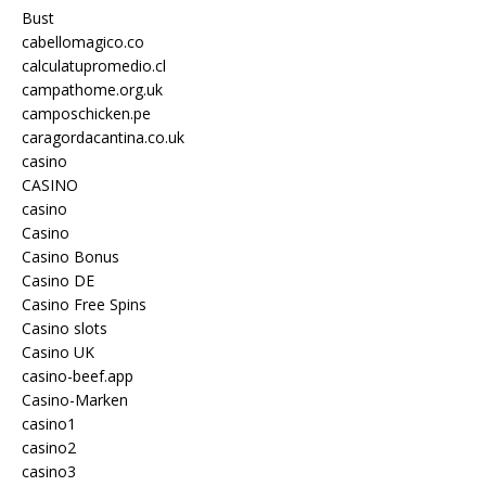
Bust
cabellomagico.co
calculatupromedio.cl
campathome.org.uk
camposchicken.pe
caragordacantina.co.uk
casino
CASINO
casino
Casino
Casino Bonus
Casino DE
Casino Free Spins
Casino slots
Casino UK
casino-beef.app
Casino-Marken
casino1
casino2
casino3