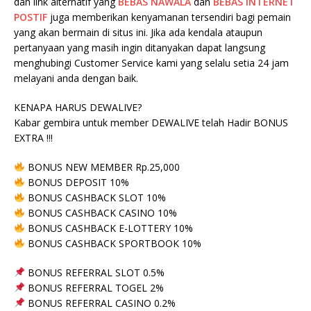
dan link alternatif yang
BEBAS NAWALA
dan
BEBAS INTERNET
POSTIF
juga memberikan kenyamanan tersendiri bagi pemain
yang akan bermain di situs ini. Jika ada kendala ataupun
pertanyaan yang masih ingin ditanyakan dapat langsung
menghubingi Customer Service kami yang selalu setia 24 jam
melayani anda dengan baik.
KENAPA HARUS DEWALIVE?
Kabar gembira untuk member DEWALIVE telah Hadir BONUS
EXTRA !!!
BONUS NEW MEMBER Rp.25,000
BONUS DEPOSIT 10%
BONUS CASHBACK SLOT 10%
BONUS CASHBACK CASINO 10%
BONUS CASHBACK E-LOTTERY 10%
BONUS CASHBACK SPORTBOOK 10%
BONUS REFERRAL SLOT 0.5%
BONUS REFERRAL TOGEL 2%
BONUS REFERRAL CASINO 0.2%