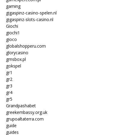
gaming
gigaspinz-casino-spelen.nl
gigaspinz-slots-casino.nl
Giochi
giochi1
gioco
globalshopperu.com
glorycasino
gmsbox.pl
gokspel
gr1
gr2
gr3
gr4
gr5
Grandpashabet
greekembassy.org.uk
grupoaltaterra.com
guide
guides