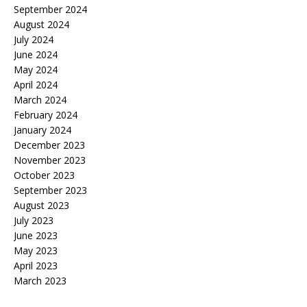
September 2024
August 2024
July 2024
June 2024
May 2024
April 2024
March 2024
February 2024
January 2024
December 2023
November 2023
October 2023
September 2023
August 2023
July 2023
June 2023
May 2023
April 2023
March 2023