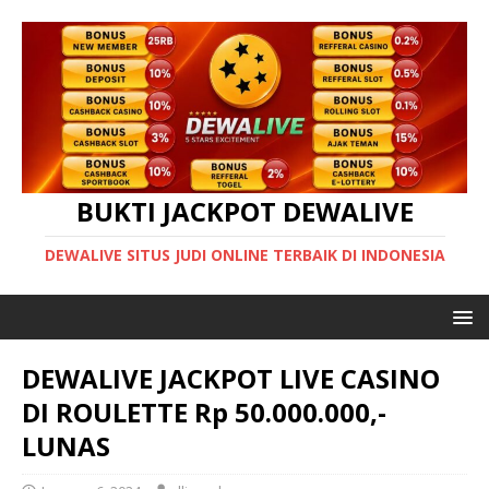
BUKTI JACKPOT DEWALIVE
DEWALIVE SITUS JUDI ONLINE TERBAIK DI INDONESIA
DEWALIVE JACKPOT LIVE CASINO
DI ROULETTE Rp 50.000.000,-
LUNAS