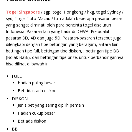
Togel Singapore
/ sgp, togel Hongkong / hkg, togel Sydney /
syd, Togel Toto Macau / ttm adalah beberapa pasaran besar
yang sangat diminati oleh para pencinta togel diseluruh
Indonesia. Pasaran lain yang hadir di DEWALIVE adalah
pasaran 3D, 4D dan juga 5D. Pasaran-pasaran tersebut juga
dilengkapi dengan tipe bettingan yang beragam, antara lain
bettingan tipe full, bettingan tipe diskon, , bettingan tipe BB
(Bolak Balik), dan bettingan tipe prize. untuk perbandingannya
bisa dilihat di bawah ini
FULL
Hadiah paling besar
Bet tidak ada diskon
DISKON
Jenis bet yang sering dipilih pemain
Hadiah cukup besar
Bet ada diskon
BB