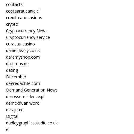
contacts
costaaraucania.cl
credit card casinos
crypto
Cryptocurrency News
Cryptocurrency service
curacau casino
danieldeasy.co.uk
daremyshop.com
datemas.de
dating
December
degredachile.com
Demand Generation News
derosseresidence.pl
derrickduan.work
des jeux
Digital
dudleygraphicsstudio.co.uk
e