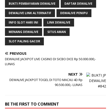
BUKTI PEMBAYARAN DEWALIVE
DAFTAR DEWALIVE
DEWALIVE LINK ALTERNATIF
DEWALIVE PENIPU
INFO SLOT HARI INI
LINK DEWALIVE
MENANG DEWALIVE
SITUS AMAN
SLOT PALING GACOR
PREVIOUS
DEWALIVE JACKPOT LIVE CASINO DI SICBO DICE Rp 50.000.000,-
LUNAS
NEXT
DEWALIVE JACKPOT TOGEL DI TOTO MACAU 4D Rp
90.500.000,- LUNAS
BE THE FIRST TO COMMENT