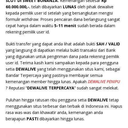
SLOT DI SWEET BONANZA.
Kemenangan sebesar
Rp
60.000.000
,-.
telah dibayarkan
LUNAS
oleh pihak dewalive
kepada pemilik user id setelah yang bersangkutan mengisi
formulir
withdraw
. Proses pencairan dana berlangsung sangat
cepat hanya dalam waktu
5-11 menit
sudah berada dalam
rekening pemilik user id.
Bukti transfer yang dapat anda lihat adalah bukti
SAH / VALID
yang langsung di dapatkan melalui bukti transaksi dari Bank
yang digunakan untuk pengiriman dana pada rekening pemilik
user id. Terima kasih kami sampaikan kepada para pengguna
setia
DEWALIVE
yang telah menggunakan situs kami, sebagai
Bandar Terpercaya yang pastinya membayar semua
kemenangan member hingga lunas. Apakah
DEWALIVE
PENIPU
? Reputasi “
DEWALIVE
TERPERCAYA
” sudah sangat melekat.
Puluhan hingga ratusan ribu pengguna setia
DEWALIVE
tetap
menggunakan situs terbesar dan terbaik di Indonesia ini. Hapus
rasa was-was dan khawatir anda, kemenangan anda
berapapun
PASTI
dibayarkan hingga lunas.