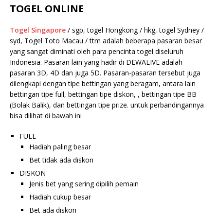
TOGEL ONLINE
Togel Singapore
/ sgp, togel Hongkong / hkg, togel Sydney /
syd, Togel Toto Macau / ttm adalah beberapa pasaran besar
yang sangat diminati oleh para pencinta togel diseluruh
Indonesia. Pasaran lain yang hadir di DEWALIVE adalah
pasaran 3D, 4D dan juga 5D. Pasaran-pasaran tersebut juga
dilengkapi dengan tipe bettingan yang beragam, antara lain
bettingan tipe full, bettingan tipe diskon, , bettingan tipe BB
(Bolak Balik), dan bettingan tipe prize. untuk perbandingannya
bisa dilihat di bawah ini
FULL
Hadiah paling besar
Bet tidak ada diskon
DISKON
Jenis bet yang sering dipilih pemain
Hadiah cukup besar
Bet ada diskon