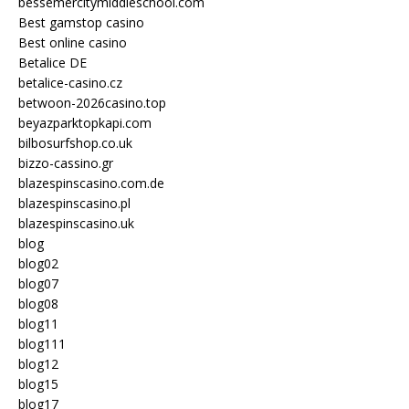
bessemercitymiddleschool.com
Best gamstop casino
Best online casino
Betalice DE
betalice-casino.cz
betwoon-2026casino.top
beyazparktopkapi.com
bilbosurfshop.co.uk
bizzo-cassino.gr
blazespinscasino.com.de
blazespinscasino.pl
blazespinscasino.uk
blog
blog02
blog07
blog08
blog11
blog111
blog12
blog15
blog17