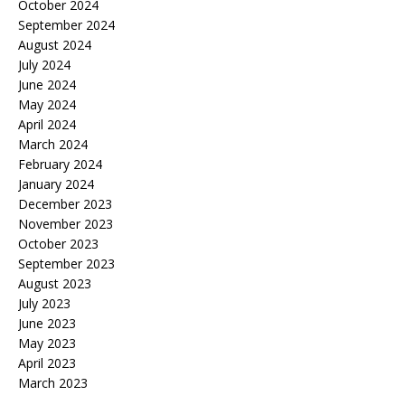
October 2024
September 2024
August 2024
July 2024
June 2024
May 2024
April 2024
March 2024
February 2024
January 2024
December 2023
November 2023
October 2023
September 2023
August 2023
July 2023
June 2023
May 2023
April 2023
March 2023