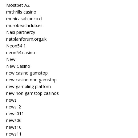
Mostbet AZ
mrthrills casino
municasablanca.cl
murobeachclub.es
Nasi partnerzy
natplanforum.org.uk
Neon54 1
neon54.casino
New
New Casino
new casino gamstop
new casino non gamstop
new gambling platfom
new non gamstop casinos
news
news_2
news011
news06
news10
news11