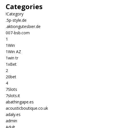
Categories
!Category
.5p-style.de
.aktiongutesbier.de
007-bsb.com
1
1Win
1Win AZ
1win tr
1xBet
2
20bet
4
7Slots
7slots.it
abathingape.es
acousticboutique.co.uk
adaly.es
admin
Adult