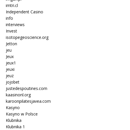
imtri.cl
Independent Casino
info
interviews
Invest
isotopegeoscience.org
Jetton
jeu
Jeux
jeux1
jeuxi
jeuz
jojobet
justedespoutines.com
kaasinonl.org
karoonpilatesjavea.com
Kasyno
Kasyno w Polsce
Klubnika
Klubnika 1