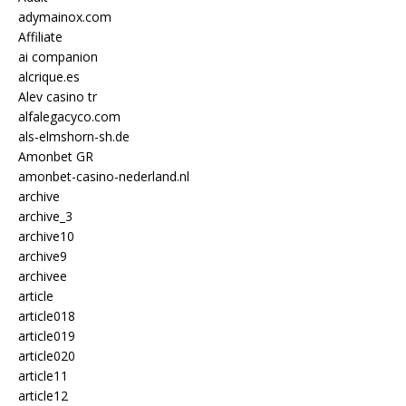
adymainox.com
Affiliate
ai companion
alcrique.es
Alev casino tr
alfalegacyco.com
als-elmshorn-sh.de
Amonbet GR
amonbet-casino-nederland.nl
archive
archive_3
archive10
archive9
archivee
article
article018
article019
article020
article11
article12