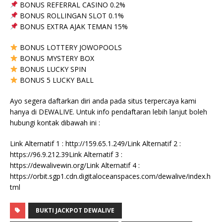
BONUS REFERRAL CASINO 0.2%
BONUS ROLLINGAN SLOT 0.1%
BONUS EXTRA AJAK TEMAN 15%
BONUS LOTTERY JOWOPOOLS
BONUS MYSTERY BOX
BONUS LUCKY SPIN
BONUS 5 LUCKY BALL
Ayo segera daftarkan diri anda pada situs terpercaya kami
hanya di DEWALIVE. Untuk info pendaftaran lebih lanjut boleh
hubungi kontak dibawah ini :
Link Alternatif 1 : http://159.65.1.249/Link Alternatif 2 :
https://96.9.212.39Link Alternatif 3 :
https://dewalivewin.org/Link Alternatif 4 :
https://orbit.sgp1.cdn.digitaloceanspaces.com/dewalive/index.h
tml
BUKTI JACKPOT DEWALIVE