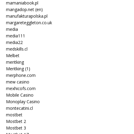
mamaniabook.pl
mangadop.net (en)
manufakturapolska.pl
margareteggleton.co.uk
media
media111
media22
medskills.cl
Melbet
meritking
Meritking (1)
merphone.com
mew casino
mexhicofs.com
Mobile Casino
Monoplay Casino
montecatini.cl
mostbet
Mostbet 2
Mostbet 3