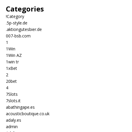
Categories
!Category
.5p-style.de
.aktiongutesbier.de
007-bsb.com
1
1Win
1Win AZ
1win tr
1xBet
2
20bet
4
7Slots
7slots.it
abathingape.es
acousticboutique.co.uk
adaly.es
admin