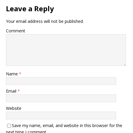
Leave a Reply
Your email address will not be published.
Comment
Name
*
Email
*
Website
Save my name, email, and website in this browser for the
next time I comment.