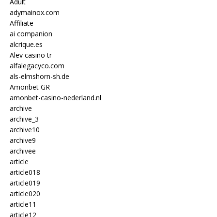
Adult
adymainox.com
Affiliate
ai companion
alcrique.es
Alev casino tr
alfalegacyco.com
als-elmshorn-sh.de
Amonbet GR
amonbet-casino-nederland.nl
archive
archive_3
archive10
archive9
archivee
article
article018
article019
article020
article11
article12