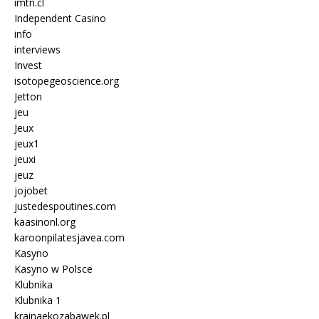
imtri.cl
Independent Casino
info
interviews
Invest
isotopegeoscience.org
Jetton
jeu
Jeux
jeux1
jeuxi
jeuz
jojobet
justedespoutines.com
kaasinonl.org
karoonpilatesjavea.com
Kasyno
Kasyno w Polsce
Klubnika
Klubnika 1
krainaekozabawek.pl