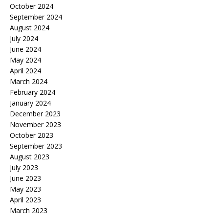
October 2024
September 2024
August 2024
July 2024
June 2024
May 2024
April 2024
March 2024
February 2024
January 2024
December 2023
November 2023
October 2023
September 2023
August 2023
July 2023
June 2023
May 2023
April 2023
March 2023