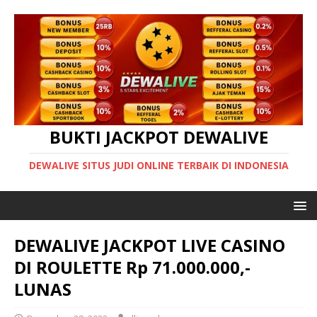
BUKTI JACKPOT DEWALIVE
DEWALIVE SITUS JUDI ONLINE TERBAIK DI INDONESIA
DEWALIVE JACKPOT LIVE CASINO
DI ROULETTE Rp 71.000.000,-
LUNAS