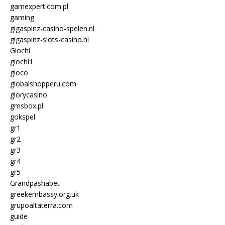
gamexpert.com.pl
gaming
gigaspinz-casino-spelen.nl
gigaspinz-slots-casino.nl
Giochi
giochi1
gioco
globalshopperu.com
glorycasino
gmsbox.pl
gokspel
gr1
gr2
gr3
gr4
gr5
Grandpashabet
greekembassy.org.uk
grupoaltaterra.com
guide