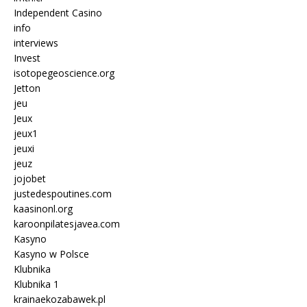
Independent Casino
info
interviews
Invest
isotopegeoscience.org
Jetton
jeu
Jeux
jeux1
jeuxi
jeuz
jojobet
justedespoutines.com
kaasinonl.org
karoonpilatesjavea.com
Kasyno
Kasyno w Polsce
Klubnika
Klubnika 1
krainaekozabawek.pl