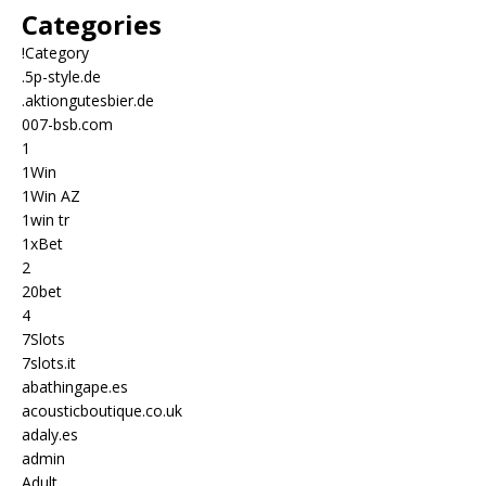
Categories
!Category
.5p-style.de
.aktiongutesbier.de
007-bsb.com
1
1Win
1Win AZ
1win tr
1xBet
2
20bet
4
7Slots
7slots.it
abathingape.es
acousticboutique.co.uk
adaly.es
admin
Adult