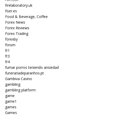
firelaboratory.uk
fiser.es
Food & Beverage, Coffee
Forex News
Forex Reviews
Forex Trading
forexby
forum
fr1
fr3
fr4
fumar porros teniendo ansiedad
funerariadeparanhos.pt
Gambiva Casino
gambling
gambling platform
game
game1
games
Games