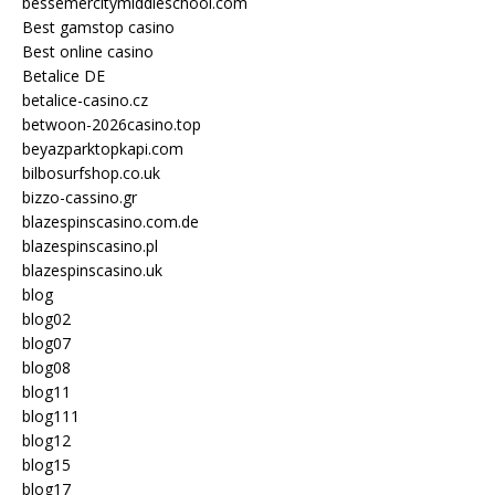
bessemercitymiddleschool.com
Best gamstop casino
Best online casino
Betalice DE
betalice-casino.cz
betwoon-2026casino.top
beyazparktopkapi.com
bilbosurfshop.co.uk
bizzo-cassino.gr
blazespinscasino.com.de
blazespinscasino.pl
blazespinscasino.uk
blog
blog02
blog07
blog08
blog11
blog111
blog12
blog15
blog17