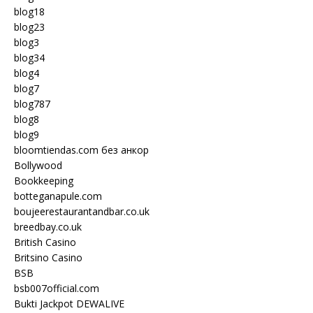
blog18
blog23
blog3
blog34
blog4
blog7
blog787
blog8
blog9
bloomtiendas.com без анкор
Bollywood
Bookkeeping
botteganapule.com
boujeerestaurantandbar.co.uk
breedbay.co.uk
British Casino
Britsino Casino
BSB
bsb007official.com
Bukti Jackpot DEWALIVE