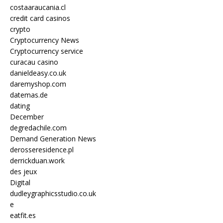
costaaraucania.cl
credit card casinos
crypto
Cryptocurrency News
Cryptocurrency service
curacau casino
danieldeasy.co.uk
daremyshop.com
datemas.de
dating
December
degredachile.com
Demand Generation News
derosseresidence.pl
derrickduan.work
des jeux
Digital
dudleygraphicsstudio.co.uk
e
eatfit.es