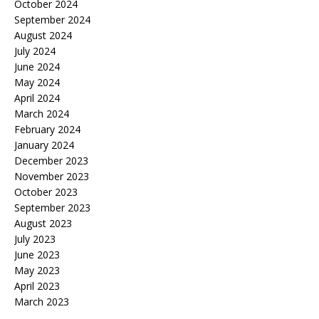
October 2024
September 2024
August 2024
July 2024
June 2024
May 2024
April 2024
March 2024
February 2024
January 2024
December 2023
November 2023
October 2023
September 2023
August 2023
July 2023
June 2023
May 2023
April 2023
March 2023