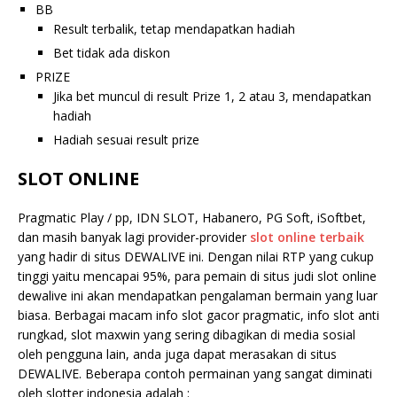
BB
Result terbalik, tetap mendapatkan hadiah
Bet tidak ada diskon
PRIZE
Jika bet muncul di result Prize 1, 2 atau 3, mendapatkan
hadiah
Hadiah sesuai result prize
SLOT ONLINE
Pragmatic Play / pp, IDN SLOT, Habanero, PG Soft, iSoftbet,
dan masih banyak lagi provider-provider
slot online terbaik
yang hadir di situs DEWALIVE ini. Dengan nilai RTP yang cukup
tinggi yaitu mencapai 95%, para pemain di situs judi slot online
dewalive ini akan mendapatkan pengalaman bermain yang luar
biasa. Berbagai macam info slot gacor pragmatic, info slot anti
rungkad, slot maxwin yang sering dibagikan di media sosial
oleh pengguna lain, anda juga dapat merasakan di situs
DEWALIVE. Beberapa contoh permainan yang sangat diminati
oleh slotter indonesia adalah :