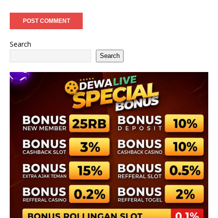
Search
Search