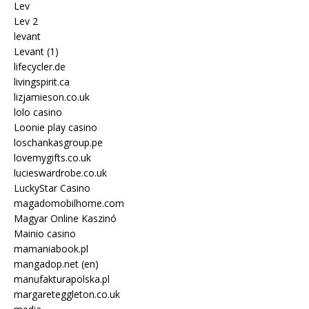
Lev
Lev 2
levant
Levant (1)
lifecycler.de
livingspirit.ca
lizjamieson.co.uk
lolo casino
Loonie play casino
loschankasgroup.pe
lovemygifts.co.uk
lucieswardrobe.co.uk
LuckyStar Casino
magadomobilhome.com
Magyar Online Kaszinó
Mainio casino
mamaniabook.pl
mangadop.net (en)
manufakturapolska.pl
margareteggleton.co.uk