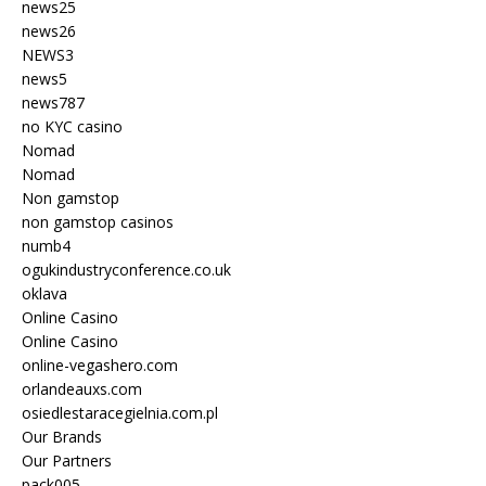
news25
news26
NEWS3
news5
news787
no KYC casino
Nomad
Nomad
Non gamstop
non gamstop casinos
numb4
ogukindustryconference.co.uk
oklava
Online Casino
Online Casino
online-vegashero.com
orlandeauxs.com
osiedlestaracegielnia.com.pl
Our Brands
Our Partners
pack005