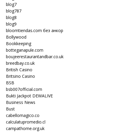
blog7
blog787
blog8
blog9
bloomtiendas.com без анкор
Bollywood
Bookkeeping
botteganapule.com
boujeerestaurantandbar.co.uk
breedbay.co.uk
British Casino
Britsino Casino
BSB
bsb007official.com
Bukti Jackpot DEWALIVE
Business News
Bust
cabellomagico.co
calculatupromedio.cl
campathome.org.uk