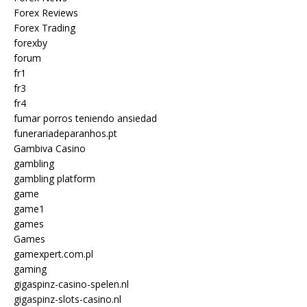
Forex Reviews
Forex Trading
forexby
forum
fr1
fr3
fr4
fumar porros teniendo ansiedad
funerariadeparanhos.pt
Gambiva Casino
gambling
gambling platform
game
game1
games
Games
gamexpert.com.pl
gaming
gigaspinz-casino-spelen.nl
gigaspinz-slots-casino.nl