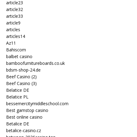
article23
article32
article33
article9
articles
articles14
Az11
Bahiscom
balbet casino
bamboofurnitureboards.co.uk
bdsm-shop-24.de
Beef Casino (2)
Beef Casino (3)
Belatice DE
Belatice PL
bessemercitymiddleschool.com
Best gamstop casino
Best online casino
Betalice DE
betalice-casino.cz