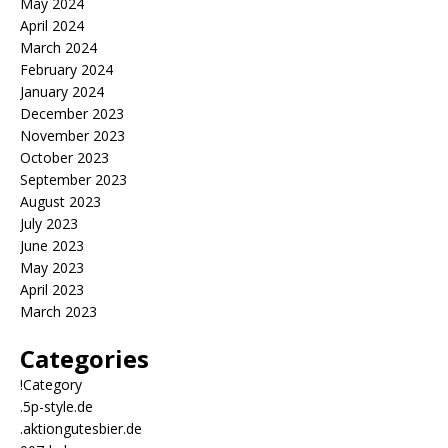
May 2024
April 2024
March 2024
February 2024
January 2024
December 2023
November 2023
October 2023
September 2023
August 2023
July 2023
June 2023
May 2023
April 2023
March 2023
Categories
!Category
.5p-style.de
.aktiongutesbier.de