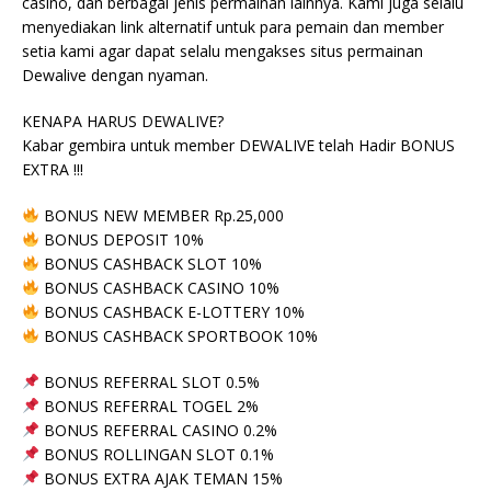
casino, dan berbagai jenis permainan lainnya. Kami juga selalu
menyediakan link alternatif untuk para pemain dan member
setia kami agar dapat selalu mengakses situs permainan
Dewalive dengan nyaman.
KENAPA HARUS DEWALIVE?
Kabar gembira untuk member DEWALIVE telah Hadir BONUS
EXTRA !!!
BONUS NEW MEMBER Rp.25,000
BONUS DEPOSIT 10%
BONUS CASHBACK SLOT 10%
BONUS CASHBACK CASINO 10%
BONUS CASHBACK E-LOTTERY 10%
BONUS CASHBACK SPORTBOOK 10%
BONUS REFERRAL SLOT 0.5%
BONUS REFERRAL TOGEL 2%
BONUS REFERRAL CASINO 0.2%
BONUS ROLLINGAN SLOT 0.1%
BONUS EXTRA AJAK TEMAN 15%