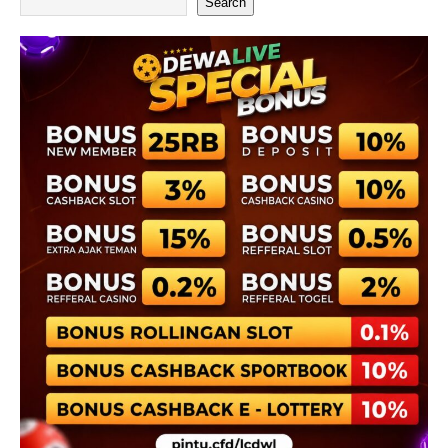
Search