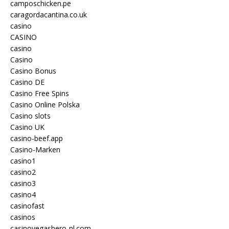
camposchicken.pe
caragordacantina.co.uk
casino
CASINO
casino
Casino
Casino Bonus
Casino DE
Casino Free Spins
Casino Online Polska
Casino slots
Casino UK
casino-beef.app
Casino-Marken
casino1
casino2
casino3
casino4
casinofast
casinos
casinovegashero-nl.com