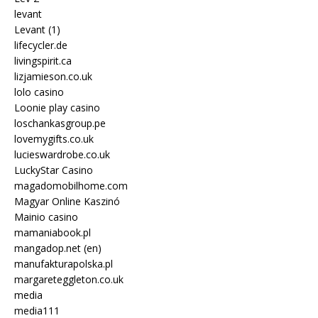
levant
Levant (1)
lifecycler.de
livingspirit.ca
lizjamieson.co.uk
lolo casino
Loonie play casino
loschankasgroup.pe
lovemygifts.co.uk
lucieswardrobe.co.uk
LuckyStar Casino
magadomobilhome.com
Magyar Online Kaszinó
Mainio casino
mamaniabook.pl
mangadop.net (en)
manufakturapolska.pl
margareteggleton.co.uk
media
media111