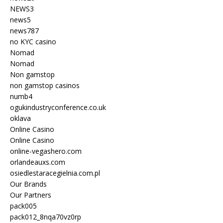
NEWS3
news5
news787
no KYC casino
Nomad
Nomad
Non gamstop
non gamstop casinos
numb4
ogukindustryconference.co.uk
oklava
Online Casino
Online Casino
online-vegashero.com
orlandeauxs.com
osiedlestaracegielnia.com.pl
Our Brands
Our Partners
pack005
pack012_8nqa70vz0rp