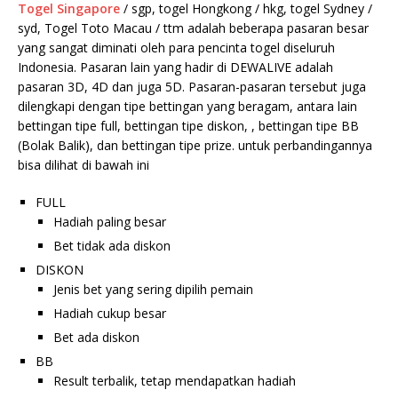
Togel Singapore
/ sgp, togel Hongkong / hkg, togel Sydney /
syd, Togel Toto Macau / ttm adalah beberapa pasaran besar
yang sangat diminati oleh para pencinta togel diseluruh
Indonesia. Pasaran lain yang hadir di DEWALIVE adalah
pasaran 3D, 4D dan juga 5D. Pasaran-pasaran tersebut juga
dilengkapi dengan tipe bettingan yang beragam, antara lain
bettingan tipe full, bettingan tipe diskon, , bettingan tipe BB
(Bolak Balik), dan bettingan tipe prize. untuk perbandingannya
bisa dilihat di bawah ini
FULL
Hadiah paling besar
Bet tidak ada diskon
DISKON
Jenis bet yang sering dipilih pemain
Hadiah cukup besar
Bet ada diskon
BB
Result terbalik, tetap mendapatkan hadiah