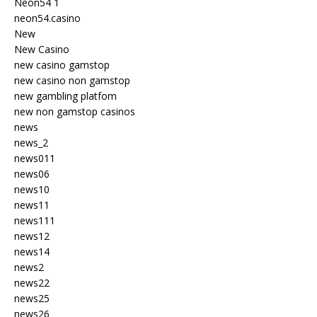
Neon54 1
neon54.casino
New
New Casino
new casino gamstop
new casino non gamstop
new gambling platfom
new non gamstop casinos
news
news_2
news011
news06
news10
news11
news111
news12
news14
news2
news22
news25
news26