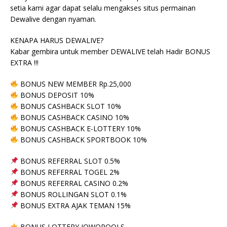
setia kami agar dapat selalu mengakses situs permainan
Dewalive dengan nyaman.
KENAPA HARUS DEWALIVE?
Kabar gembira untuk member DEWALIVE telah Hadir BONUS
EXTRA !!!
BONUS NEW MEMBER Rp.25,000
BONUS DEPOSIT 10%
BONUS CASHBACK SLOT 10%
BONUS CASHBACK CASINO 10%
BONUS CASHBACK E-LOTTERY 10%
BONUS CASHBACK SPORTBOOK 10%
BONUS REFERRAL SLOT 0.5%
BONUS REFERRAL TOGEL 2%
BONUS REFERRAL CASINO 0.2%
BONUS ROLLINGAN SLOT 0.1%
BONUS EXTRA AJAK TEMAN 15%
BONUS LOTTERY JOWOPOOLS