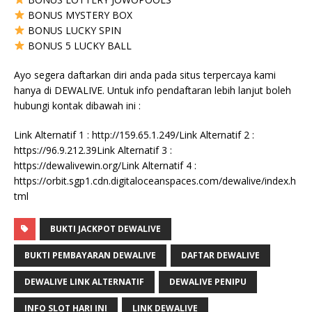
BONUS MYSTERY BOX
BONUS LUCKY SPIN
BONUS 5 LUCKY BALL
Ayo segera daftarkan diri anda pada situs terpercaya kami
hanya di DEWALIVE. Untuk info pendaftaran lebih lanjut boleh
hubungi kontak dibawah ini :
Link Alternatif 1 : http://159.65.1.249/Link Alternatif 2 :
https://96.9.212.39Link Alternatif 3 :
https://dewalivewin.org/Link Alternatif 4 :
https://orbit.sgp1.cdn.digitaloceanspaces.com/dewalive/index.h
tml
BUKTI JACKPOT DEWALIVE
BUKTI PEMBAYARAN DEWALIVE
DAFTAR DEWALIVE
DEWALIVE LINK ALTERNATIF
DEWALIVE PENIPU
INFO SLOT HARI INI
LINK DEWALIVE