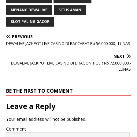
MENANG DEWALIVE
SITUS AMAN
SLOT PALING GACOR
PREVIOUS
DEWALIVE JACKPOT LIVE CASINO DI BACCARAT Rp 56.000.000,- LUNAS
NEXT
DEWALIVE JACKPOT LIVE CASINO DI DRAGON TIGER Rp 72.000.000,-
LUNAS
BE THE FIRST TO COMMENT
Leave a Reply
Your email address will not be published.
Comment