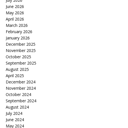
July 2026
June 2026
May 2026
April 2026
March 2026
February 2026
January 2026
December 2025
November 2025
October 2025
September 2025
August 2025
April 2025
December 2024
November 2024
October 2024
September 2024
August 2024
July 2024
June 2024
May 2024