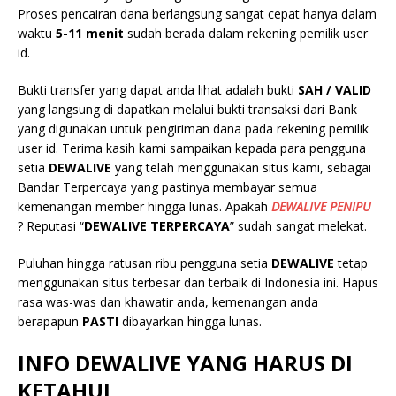
Proses pencairan dana berlangsung sangat cepat hanya dalam
waktu
5-11 menit
sudah berada dalam rekening pemilik user
id.
Bukti transfer yang dapat anda lihat adalah bukti
SAH / VALID
yang langsung di dapatkan melalui bukti transaksi dari Bank
yang digunakan untuk pengiriman dana pada rekening pemilik
user id. Terima kasih kami sampaikan kepada para pengguna
setia
DEWALIVE
yang telah menggunakan situs kami, sebagai
Bandar Terpercaya yang pastinya membayar semua
kemenangan member hingga lunas. Apakah
DEWALIVE
PENIPU
? Reputasi “
DEWALIVE
TERPERCAYA
” sudah sangat melekat.
Puluhan hingga ratusan ribu pengguna setia
DEWALIVE
tetap
menggunakan situs terbesar dan terbaik di Indonesia ini. Hapus
rasa was-was dan khawatir anda, kemenangan anda
berapapun
PASTI
dibayarkan hingga lunas.
INFO DEWALIVE
YANG HARUS DI
KETAHUI