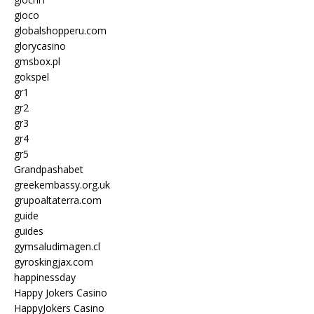
gioco
globalshopperu.com
glorycasino
gmsbox.pl
gokspel
gr1
gr2
gr3
gr4
gr5
Grandpashabet
greekembassy.org.uk
grupoaltaterra.com
guide
guides
gymsaludimagen.cl
gyroskingjax.com
happinessday
Happy Jokers Casino
HappyJokers Casino