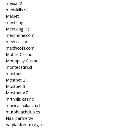
media22
medskills.cl
Melbet
meritking
Meritking (1)
merphone.com
mew casino
mexhicofs.com
Mobile Casino
Monoplay Casino
montecatini.cl
mostbet
Mostbet 2
Mostbet 3
Mostbet AZ
mrthrills casino
municasablanca.cl
murobeachclub.es
Nasi partnerzy
natplanforum.org.uk