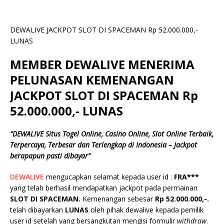
DEWALIVE JACKPOT SLOT DI SPACEMAN Rp 52.000.000,-
LUNAS
MEMBER DEWALIVE MENERIMA
PELUNASAN KEMENANGAN
JACKPOT SLOT DI SPACEMAN Rp
52.000.000,- LUNAS
“
DEWALIVE
Situs Togel Online, Casino Online, Slot Online Terbaik,
Terpercaya, Terbesar dan Terlengkap di Indonesia – Jackpot
berapapun pasti dibayar”
DEWALIVE
mengucapkan selamat kepada user id :
FRA***
yang telah berhasil mendapatkan jackpot pada permainan
SLOT DI SPACEMAN.
Kemenangan sebesar
Rp
52.000.000
,
-.
telah dibayarkan
LUNAS
oleh pihak dewalive kepada pemilik
user id setelah yang bersangkutan mengisi formulir
withdraw
.