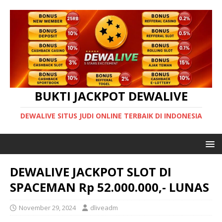
BUKTI JACKPOT DEWALIVE
DEWALIVE SITUS JUDI ONLINE TERBAIK DI INDONESIA
DEWALIVE JACKPOT SLOT DI
SPACEMAN Rp 52.000.000,- LUNAS
November 29, 2024
dliveadm