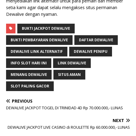
menyediakan link alternatif untuk para pemain dan member
setia kami agar dapat selalu mengakses situs permainan
Dewalive dengan nyaman.
BUKTI JACKPOT DEWALIVE
BUKTI PEMBAYARAN DEWALIVE
DAFTAR DEWALIVE
DEWALIVE LINK ALTERNATIF
DEWALIVE PENIPU
INFO SLOT HARI INI
LINK DEWALIVE
MENANG DEWALIVE
SITUS AMAN
SLOT PALING GACOR
PREVIOUS
DEWALIVE JACKPOT TOGEL DI TRINIDAD 4D Rp 70.000.000,- LUNAS
NEXT
DEWALIVE JACKPOT LIVE CASINO di ROULETTE Rp 60.000.000,- LUNAS