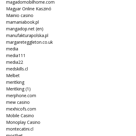
magadomobilhome.com
Magyar Online Kaszinó
Mainio casino
mamaniabook.pl
mangadop.net (en)
manufakturapolska.pl
margareteggleton.co.uk
media
media111
media22
medskills.cl
Melbet
meritking
Meritking (1)
merphone.com
mew casino
mexhicofs.com
Mobile Casino
Monoplay Casino
montecatini.cl
mostbet