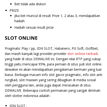
Bet tidak ada diskon
PRIZE
Jika bet muncul di result Prize 1, 2 atau 3, mendapatkan
hadiah
Hadiah sesuai result prize
SLOT ONLINE
Pragmatic Play / pp, IDN SLOT, Habanero, PG Soft, iSoftbet,
dan masih banyak lagi provider-provider
slot online terbaik
yang hadir di situs DEWALIVE ini. Dengan nilai RTP yang cukup
tinggi yaitu mencapai 95%, para pemain di situs judi slot online
dewalive ini akan mendapatkan pengalaman bermain yang luar
biasa. Berbagai macam info slot gacor pragmatic, info slot anti
rungkad, slot maxwin yang sering dibagikan di media sosial
oleh pengguna lain, anda juga dapat merasakan di situs
DEWALIVE. Beberapa contoh permainan yang sangat diminati
oleh slotter indonesia adalah :
IDN SLOT :