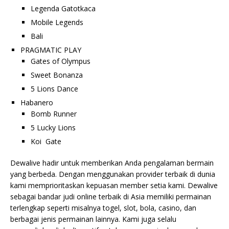
Legenda Gatotkaca
Mobile Legends
Bali
PRAGMATIC PLAY
Gates of Olympus
Sweet Bonanza
5 Lions Dance
Habanero
Bomb Runner
5 Lucky Lions
Koi Gate
Dewalive hadir untuk memberikan Anda pengalaman bermain
yang berbeda. Dengan menggunakan provider terbaik di dunia
kami memprioritaskan kepuasan member setia kami. Dewalive
sebagai bandar judi online terbaik di Asia memiliki permainan
terlengkap seperti misalnya togel, slot, bola, casino, dan
berbagai jenis permainan lainnya. Kami juga selalu