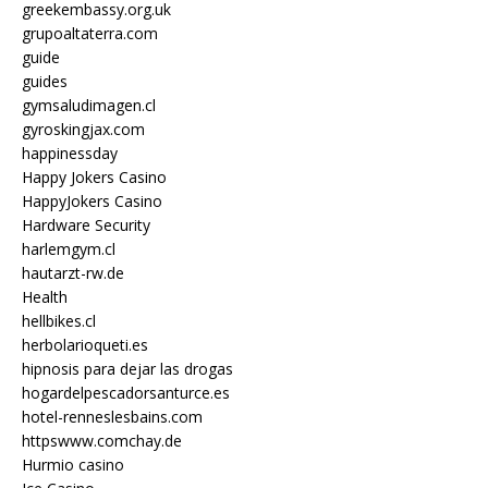
greekembassy.org.uk
grupoaltaterra.com
guide
guides
gymsaludimagen.cl
gyroskingjax.com
happinessday
Happy Jokers Casino
HappyJokers Casino
Hardware Security
harlemgym.cl
hautarzt-rw.de
Health
hellbikes.cl
herbolarioqueti.es
hipnosis para dejar las drogas
hogardelpescadorsanturce.es
hotel-renneslesbains.com
httpswww.comchay.de
Hurmio casino