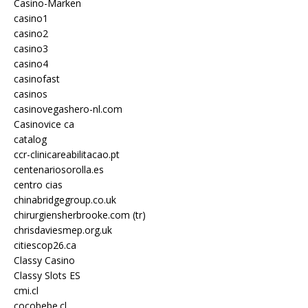
Casino-Marken
casino1
casino2
casino3
casino4
casinofast
casinos
casinovegashero-nl.com
Casinovice ca
catalog
ccr-clinicareabilitacao.pt
centenariosorolla.es
centro cias
chinabridgegroup.co.uk
chirurgiensherbrooke.com (tr)
chrisdaviesmep.org.uk
citiescop26.ca
Classy Casino
Classy Slots ES
cmi.cl
cocobebe.cl