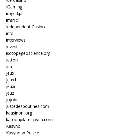
Ice Casino
IGaming
imgurl.pl
imtri.cl
Independent Casino
info
interviews
Invest
isotopegeoscience.org
Jetton
jeu
Jeux
jeux1
jeuxi
jeuz
jojobet
justedespoutines.com
kaasinonl.org
karoonpilatesjavea.com
Kasyno
Kasyno w Polsce