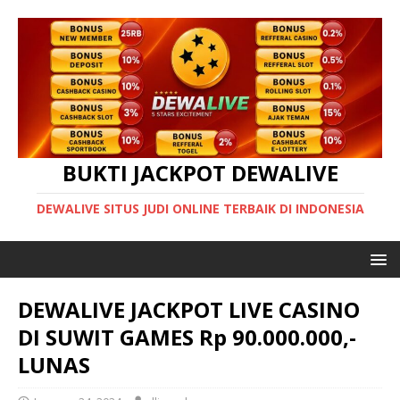
BUKTI JACKPOT DEWALIVE
DEWALIVE SITUS JUDI ONLINE TERBAIK DI INDONESIA
DEWALIVE JACKPOT LIVE CASINO
DI SUWIT GAMES Rp 90.000.000,-
LUNAS