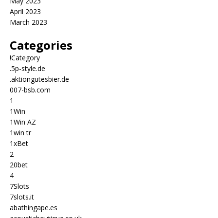
May 2023
April 2023
March 2023
Categories
!Category
.5p-style.de
.aktiongutesbier.de
007-bsb.com
1
1Win
1Win AZ
1win tr
1xBet
2
20bet
4
7Slots
7slots.it
abathingape.es