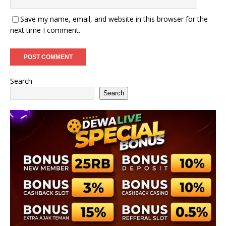
Save my name, email, and website in this browser for the
next time I comment.
Search
Search