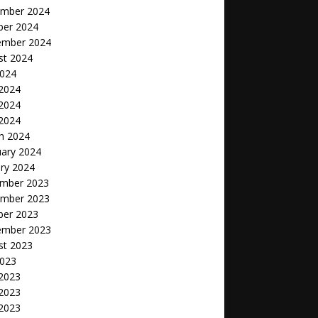
mber 2024
ber 2024
ember 2024
st 2024
2024
 2024
2024
 2024
h 2024
uary 2024
ry 2024
mber 2023
mber 2023
ber 2023
ember 2023
st 2023
2023
 2023
2023
 2023