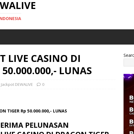
EWALIVE
 INDONESIA
 LIVE CASINO DI
Sear
50.000.000,- LUNAS
i Jackpot DEWALIVE
0
N TIGER Rp 50.000.000,- LUNAS
NERIMA PELUNASAN