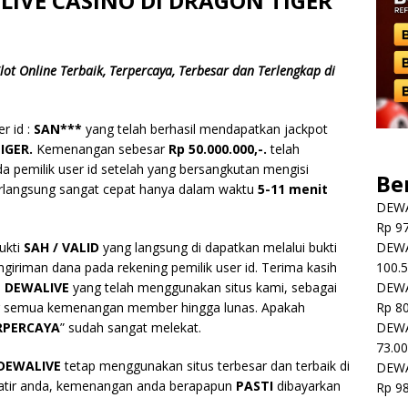
IVE CASINO DI DRAGON TIGER
Slot Online Terbaik, Terpercaya, Terbesar dan Terlengkap di
r id :
SAN***
yang telah berhasil mendapatkan jackpot
IGER.
Kemenangan sebesar
Rp
50.000.000
,-.
telah
a pemilik user id setelah yang bersangkutan mengisi
Be
erlangsung sangat cepat hanya dalam waktu
5-11 menit
DEWA
Rp 9
bukti
SAH / VALID
yang langsung di dapatkan melalui bukti
DEWA
giriman dana pada rekening pemilik user id. Terima kasih
100.
a
DEWALIVE
yang telah menggunakan situs kami, sebagai
DEWA
r semua kemenangan member hingga lunas. Apakah
Rp 8
RPERCAYA
” sudah sangat melekat.
DEWA
73.0
DEWALIVE
tetap menggunakan situs terbesar dan terbaik di
DEWA
watir anda, kemenangan anda berapapun
PASTI
dibayarkan
Rp 9