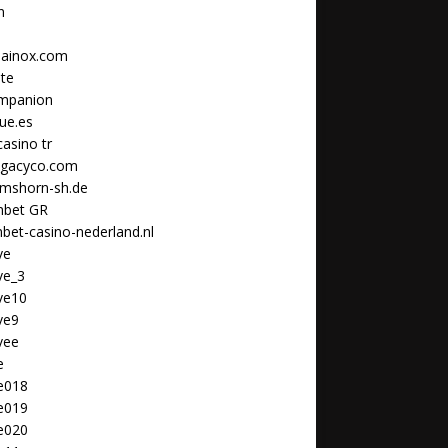
n
ainox.com
ate
ompanion
que.es
casino tr
legacyco.com
lmshorn-sh.de
bet GR
et-casino-nederland.nl
ve
ve_3
ve10
ve9
vee
e
le018
le019
le020