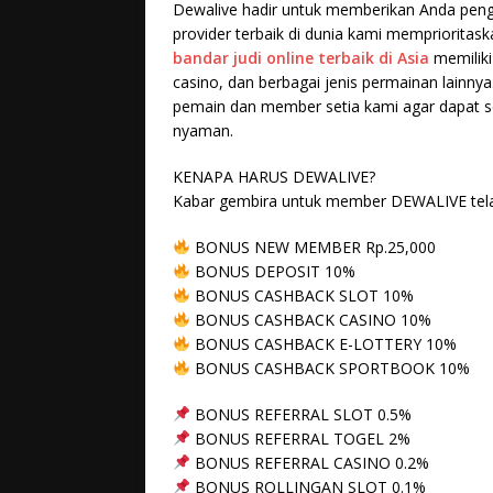
Dewalive hadir untuk memberikan Anda pe
provider terbaik di dunia kami mempriorita
bandar judi online terbaik di Asia
memiliki
casino, dan berbagai jenis permainan lainnya.
pemain dan member setia kami agar dapat s
nyaman.
KENAPA HARUS DEWALIVE?
Kabar gembira untuk member DEWALIVE tela
BONUS NEW MEMBER Rp.25,000
BONUS DEPOSIT 10%
BONUS CASHBACK SLOT 10%
BONUS CASHBACK CASINO 10%
BONUS CASHBACK E-LOTTERY 10%
BONUS CASHBACK SPORTBOOK 10%
BONUS REFERRAL SLOT 0.5%
BONUS REFERRAL TOGEL 2%
BONUS REFERRAL CASINO 0.2%
BONUS ROLLINGAN SLOT 0.1%