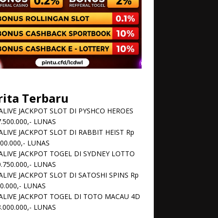
rita Terbaru
LIVE JACKPOT SLOT DI PYSHCO HEROES
7.500.000,- LUNAS
LIVE JACKPOT SLOT DI RABBIT HEIST Rp
500.000,- LUNAS
LIVE JACKPOT TOGEL DI SYDNEY LOTTO
0.750.000,- LUNAS
LIVE JACKPOT SLOT DI SATOSHI SPINS Rp
00.000,- LUNAS
LIVE JACKPOT TOGEL DI TOTO MACAU 4D
8.000.000,- LUNAS