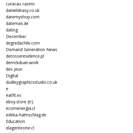
curacau casino
danieldeasy.co.uk
daremyshop.com
datemas.de
dating
December
degredachile.com
Demand Generation News
derosseresidence.pl
derrickduan.work
des jeux
Digital
dudleygraphicsstudio.co.uk
e
eatfit.es
eboy.store (tr)
ecomenergia.cl
edeka-halmschlag.de
Education
elagentecine.cl