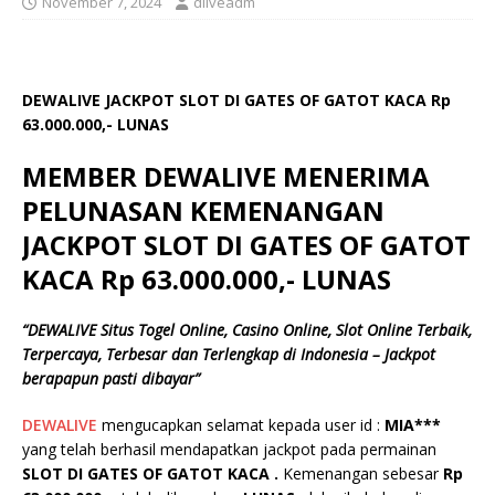
November 7, 2024
dliveadm
DEWALIVE JACKPOT SLOT DI GATES OF GATOT KACA Rp
63.000.000,- LUNAS
MEMBER DEWALIVE MENERIMA
PELUNASAN KEMENANGAN
JACKPOT SLOT DI GATES OF GATOT
KACA Rp 63.000.000,- LUNAS
“
DEWALIVE
Situs Togel Online, Casino Online, Slot Online Terbaik,
Terpercaya, Terbesar dan Terlengkap di Indonesia – Jackpot
berapapun pasti dibayar”
DEWALIVE
mengucapkan selamat kepada user id :
MIA***
yang telah berhasil mendapatkan jackpot pada permainan
SLOT DI GATES OF GATOT KACA .
Kemenangan sebesar
Rp