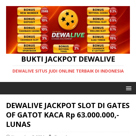
BUKTI JACKPOT DEWALIVE
DEWALIVE SITUS JUDI ONLINE TERBAIK DI INDONESIA
DEWALIVE JACKPOT SLOT DI GATES
OF GATOT KACA Rp 63.000.000,-
LUNAS