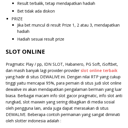
Result terbalik, tetap mendapatkan hadiah
Bet tidak ada diskon
PRIZE
Jika bet muncul di result Prize 1, 2 atau 3, mendapatkan
hadiah
Hadiah sesuai result prize
SLOT ONLINE
Pragmatic Play / pp, IDN SLOT, Habanero, PG Soft, iSoftbet,
dan masih banyak lagi provider-provider
slot online terbaik
yang hadir di situs DEWALIVE ini. Dengan nilai RTP yang cukup
tinggi yaitu mencapai 95%, para pemain di situs judi slot online
dewalive ini akan mendapatkan pengalaman bermain yang luar
biasa. Berbagai macam info slot gacor pragmatic, info slot anti
rungkad, slot maxwin yang sering dibagikan di media sosial
oleh pengguna lain, anda juga dapat merasakan di situs
DEWALIVE. Beberapa contoh permainan yang sangat diminati
oleh slotter indonesia adalah :