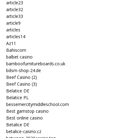
article23
article32
article33
article9
articles
articles14
Az11
Bahiscom
balbet casino
bamboofurnitureboards.co.uk
bdsm-shop-24.de
Beef Casino (2)
Beef Casino (3)
Belatice DE
Belatice PL
bessemercitymiddleschool.com
Best gamstop casino
Best online casino
Betalice DE
betalice-casino.cz