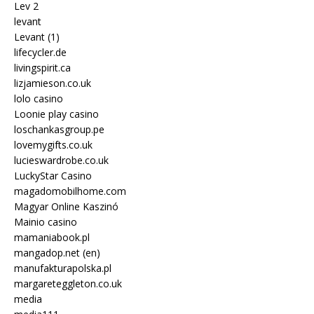
Lev 2
levant
Levant (1)
lifecycler.de
livingspirit.ca
lizjamieson.co.uk
lolo casino
Loonie play casino
loschankasgroup.pe
lovemygifts.co.uk
lucieswardrobe.co.uk
LuckyStar Casino
magadomobilhome.com
Magyar Online Kaszinó
Mainio casino
mamaniabook.pl
mangadop.net (en)
manufakturapolska.pl
margareteggleton.co.uk
media