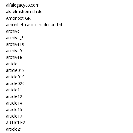
alfalegacyco.com
als-elmshorn-sh.de
Amonbet GR
amonbet-casino-nederland.nl
archive
archive_3
archive10
archive9
archivee
article
article018
article019
article020
article11
article12
article14
article15
article17
ARTICLE2
article21