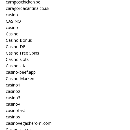
camposchicken.pe
caragordacantina.co.uk
casino
CASINO
casino
Casino
Casino Bonus
Casino DE
Casino Free Spins
Casino slots
Casino UK
casino-beef.app
Casino-Marken
casino1
casino2
casino3
casino4
casinofast
casinos
casinovegashero-nl.com
Casinovice ca