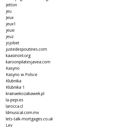
Jetton
jeu
Jeux
jeux1
jeuxi
jeuz
jojobet
justedespoutines.com
kaasinonl.org
karoonpilatesjavea.com
Kasyno
Kasyno w Polsce
Klubnika
Klubnika 1
krainaekozabawek.pl
la-pepi.es
larocca.cl
ldmusical.com.mx
lets-talk-mortgages.co.uk
Lev