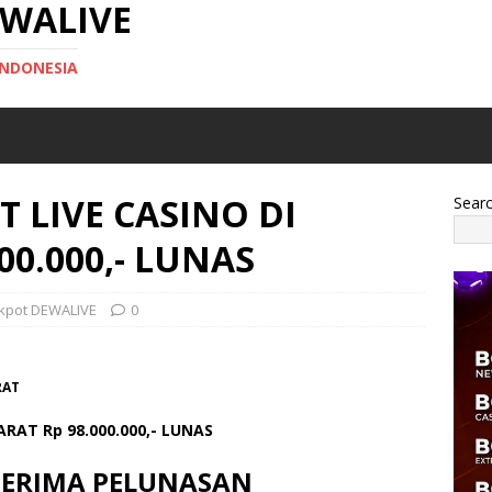
EWALIVE
 INDONESIA
 LIVE CASINO DI
Sear
00.000,- LUNAS
ckpot DEWALIVE
0
RAT
RAT Rp 98.000.000,- LUNAS
NERIMA PELUNASAN