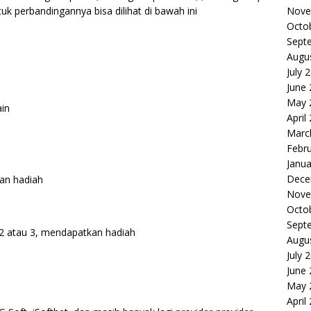
tuk perbandingannya bisa dilihat di bawah ini
Nove
Octo
Sept
Augu
July 
June
May 
ain
April
Marc
Febr
Janua
Dece
kan hadiah
Nove
Octo
Sept
1, 2 atau 3, mendapatkan hadiah
Augu
July 
June
May 
April