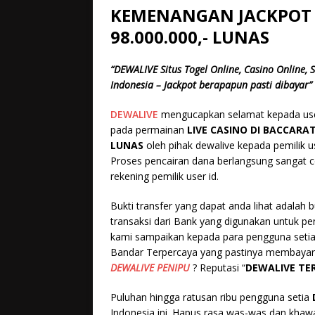
KEMENANGAN
JACKPOT 
98.000.000,- LUNAS
“
DEWALIVE
Situs Togel Online, Casino Online, 
Indonesia – Jackpot berapapun pasti dibayar”
DEWALIVE
mengucapkan selamat kepada use
pada permainan
LIVE CASINO DI BACCARA
LUNAS
oleh pihak dewalive kepada pemilik u
Proses pencairan dana berlangsung sangat 
rekening pemilik user id.
Bukti transfer yang dapat anda lihat adalah 
transaksi dari Bank yang digunakan untuk pen
kami sampaikan kepada para pengguna seti
Bandar Terpercaya yang pastinya membaya
DEWALIVE
PENIPU
? Reputasi “
DEWALIVE
TE
Puluhan hingga ratusan ribu pengguna setia
Indonesia ini. Hapus rasa was-was dan kha