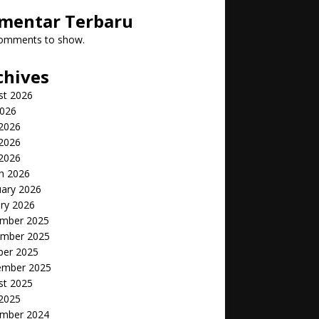
mentar Terbaru
omments to show.
chives
st 2026
2026
 2026
2026
 2026
h 2026
uary 2026
ry 2026
mber 2025
mber 2025
ber 2025
ember 2025
st 2025
 2025
mber 2024