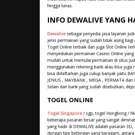
hingga lunas.
INFO DEWALIVE
YANG H
Dewalive
sebagai penyedia jasa layanan jud
jenis permainan yang sudah tidak asing bagi
Togel Online terbaik dan juga Slot Online ter
menyediakan permainan Casino Online yang 
mudah untuk memulai permainan di situs judi
menggunakan rekening bank atau bisa jug
bisa didaftarkan juga cukup banyak yaitu B
JENIUS , MAYBANK , MEGA , PERMATA dan u
Selain dari bank yang sudah disebutkan, depo
TOGEL ONLINE
Togel Singapore
/ sgp, togel Hongkong / hk
beberapa pasaran besar yang sangat diminati 
yang hadir di DEWALIVE adalah pasaran 3D, 
dengan tipe bettingan yang beragam, antara lai