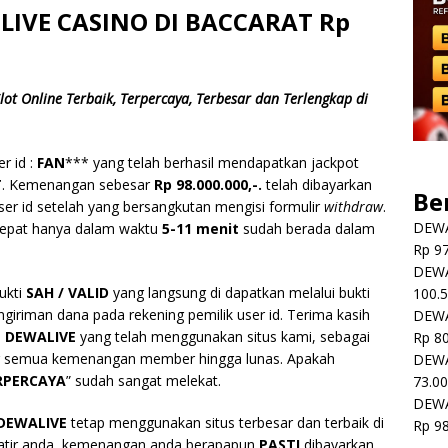
LIVE CASINO DI BACCARAT Rp
Slot Online Terbaik, Terpercaya, Terbesar dan Terlengkap di
r id :
FAN
*** yang telah berhasil mendapatkan jackpot
T
. Kemenangan sebesar
Rp 98.000.000,-.
telah dibayarkan
Be
ser id setelah yang bersangkutan mengisi formulir
withdraw
.
DEWA
cepat hanya dalam waktu
5-11 menit
sudah berada dalam
Rp 9
DEWA
bukti
SAH / VALID
yang langsung di dapatkan melalui bukti
100.
giriman dana pada rekening pemilik user id. Terima kasih
DEWA
a
DEWALIVE
yang telah menggunakan situs kami, sebagai
Rp 8
r semua kemenangan member hingga lunas. Apakah
DEWA
RPERCAYA
” sudah sangat melekat.
73.0
DEWA
DEWALIVE
tetap menggunakan situs terbesar dan terbaik di
Rp 9
watir anda, kemenangan anda berapapun
PASTI
dibayarkan