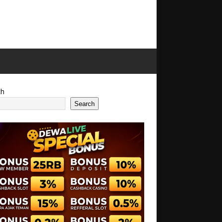
ch
Search