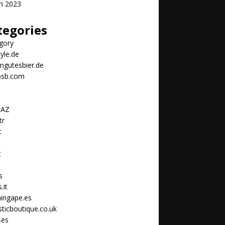
h 2023
tegories
gory
tyle.de
ongutesbier.de
bsb.com
 AZ
tr
t
t
s
.it
ingape.es
ticboutique.co.uk
.es