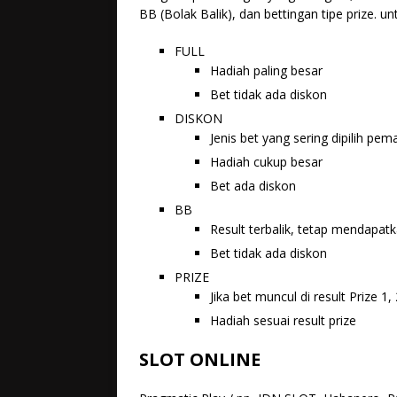
BB (Bolak Balik), dan bettingan tipe prize. un
FULL
Hadiah paling besar
Bet tidak ada diskon
DISKON
Jenis bet yang sering dipilih pem
Hadiah cukup besar
Bet ada diskon
BB
Result terbalik, tetap mendapat
Bet tidak ada diskon
PRIZE
Jika bet muncul di result Prize 
Hadiah sesuai result prize
SLOT ONLINE