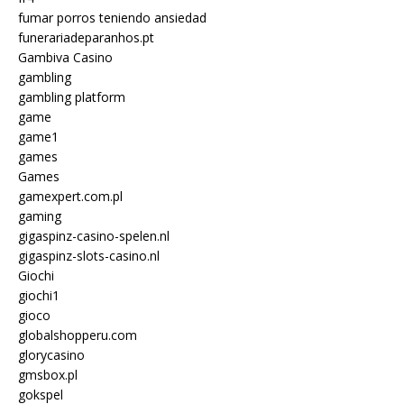
fumar porros teniendo ansiedad
funerariadeparanhos.pt
Gambiva Casino
gambling
gambling platform
game
game1
games
Games
gamexpert.com.pl
gaming
gigaspinz-casino-spelen.nl
gigaspinz-slots-casino.nl
Giochi
giochi1
gioco
globalshopperu.com
glorycasino
gmsbox.pl
gokspel