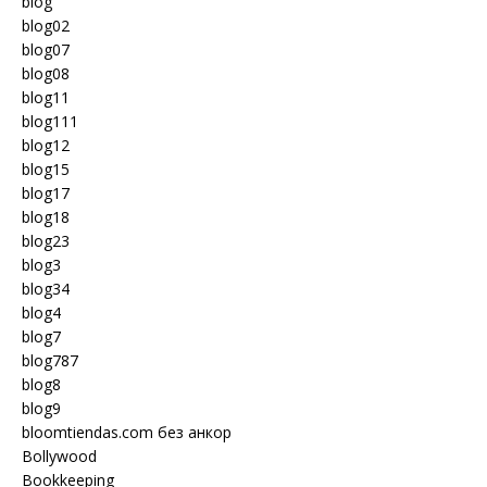
blog
blog02
blog07
blog08
blog11
blog111
blog12
blog15
blog17
blog18
blog23
blog3
blog34
blog4
blog7
blog787
blog8
blog9
bloomtiendas.com без анкор
Bollywood
Bookkeeping