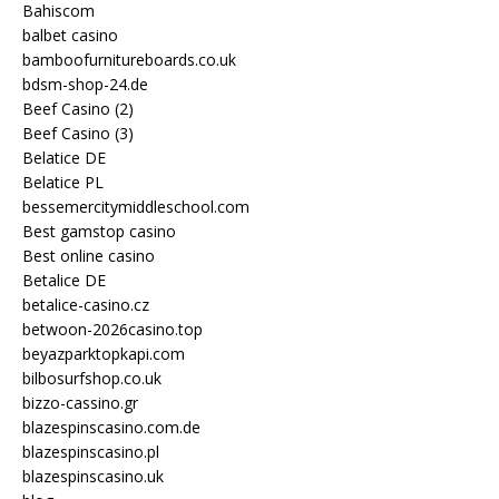
Bahiscom
balbet casino
bamboofurnitureboards.co.uk
bdsm-shop-24.de
Beef Casino (2)
Beef Casino (3)
Belatice DE
Belatice PL
bessemercitymiddleschool.com
Best gamstop casino
Best online casino
Betalice DE
betalice-casino.cz
betwoon-2026casino.top
beyazparktopkapi.com
bilbosurfshop.co.uk
bizzo-cassino.gr
blazespinscasino.com.de
blazespinscasino.pl
blazespinscasino.uk