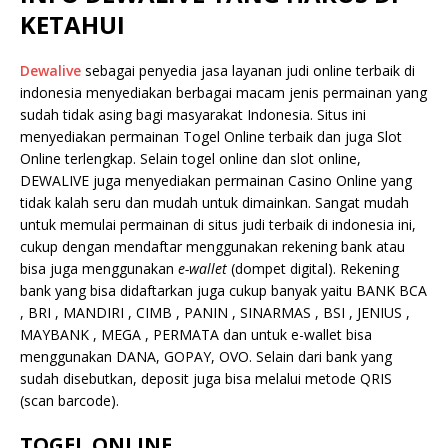
KETAHUI
Dewalive
sebagai penyedia jasa layanan judi online terbaik di
indonesia menyediakan berbagai macam jenis permainan yang
sudah tidak asing bagi masyarakat Indonesia. Situs ini
menyediakan permainan Togel Online terbaik dan juga Slot
Online terlengkap. Selain togel online dan slot online,
DEWALIVE juga menyediakan permainan Casino Online yang
tidak kalah seru dan mudah untuk dimainkan. Sangat mudah
untuk memulai permainan di situs judi terbaik di indonesia ini,
cukup dengan mendaftar menggunakan rekening bank atau
bisa juga menggunakan
e-wallet
(dompet digital). Rekening
bank yang bisa didaftarkan juga cukup banyak yaitu BANK BCA
, BRI , MANDIRI , CIMB , PANIN , SINARMAS , BSI , JENIUS ,
MAYBANK , MEGA , PERMATA dan untuk e-wallet bisa
menggunakan DANA, GOPAY, OVO. Selain dari bank yang
sudah disebutkan, deposit juga bisa melalui metode QRIS
(scan barcode).
TOGEL ONLINE