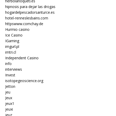
herbolarioqueti.es
hipnosis para dejar las drogas
hogardelpescadorsanturce.es
hotel-renneslesbains.com
httpswww.comchay.de
Hurmio casino
Ice Casino
IGaming
imgurl.pl
imtri.cl
Independent Casino
info
interviews
Invest
isotopegeoscience.org
Jetton
jeu
Jeux
jeux1
jeuxi
jeuz