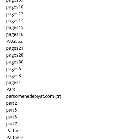
pages10
pages12
pages14
pages15
pages16
PAGES2
pages21
pages28
pages30
pages6
pages8
pagess
Pars
parsomenedebiyat.com (tr)
part2
part5
part6
part7
Partner
Partners