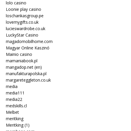
lolo casino
Loonie play casino
loschankasgroup.pe
lovemygifts.co.uk
lucieswardrobe.co.uk
LuckyStar Casino
magadomobilhome.com
Magyar Online Kaszinó
Mainio casino
mamaniabook.pl
mangadop.net (en)
manufakturapolska.pl
margareteggleton.co.uk
media
media111
media22
medskills.cl
Melbet
meritking
Meritking (1)