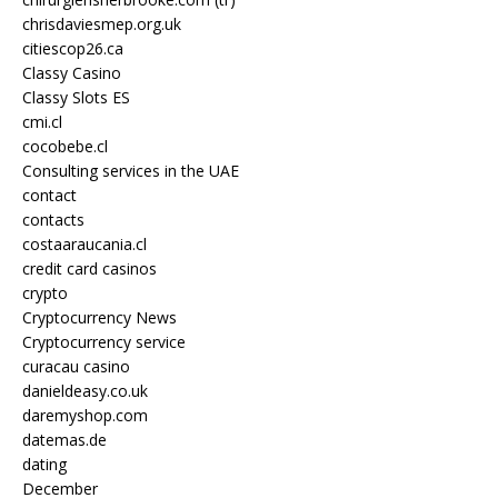
chrisdaviesmep.org.uk
citiescop26.ca
Classy Casino
Classy Slots ES
cmi.cl
cocobebe.cl
Consulting services in the UAE
contact
contacts
costaaraucania.cl
credit card casinos
crypto
Cryptocurrency News
Cryptocurrency service
curacau casino
danieldeasy.co.uk
daremyshop.com
datemas.de
dating
December