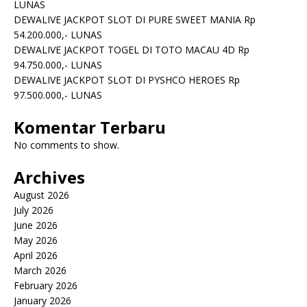
LUNAS
DEWALIVE JACKPOT SLOT DI PURE SWEET MANIA Rp
54.200.000,- LUNAS
DEWALIVE JACKPOT TOGEL DI TOTO MACAU 4D Rp
94.750.000,- LUNAS
DEWALIVE JACKPOT SLOT DI PYSHCO HEROES Rp
97.500.000,- LUNAS
Komentar Terbaru
No comments to show.
Archives
August 2026
July 2026
June 2026
May 2026
April 2026
March 2026
February 2026
January 2026