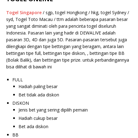
Togel Singapore
/ sgp, togel Hongkong / hkg, togel Sydney /
syd, Togel Toto Macau / ttm adalah beberapa pasaran besar
yang sangat diminati oleh para pencinta togel diseluruh
Indonesia. Pasaran lain yang hadir di DEWALIVE adalah
pasaran 3D, 4D dan juga 5D. Pasaran-pasaran tersebut juga
dilengkapi dengan tipe bettingan yang beragam, antara lain
bettingan tipe full, bettingan tipe diskon, , bettingan tipe BB
(Bolak Balik), dan bettingan tipe prize. untuk perbandingannya
bisa dilihat di bawah ini
FULL
Hadiah paling besar
Bet tidak ada diskon
DISKON
Jenis bet yang sering dipilih pemain
Hadiah cukup besar
Bet ada diskon
BB