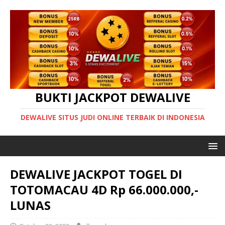
BUKTI JACKPOT DEWALIVE
DEWALIVE SITUS JUDI ONLINE TERBAIK DI INDONESIA
DEWALIVE JACKPOT TOGEL DI
TOTOMACAU 4D Rp 66.000.000,-
LUNAS