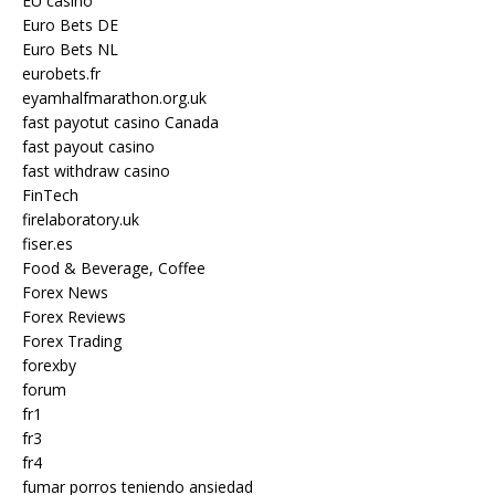
EU casino
Euro Bets DE
Euro Bets NL
eurobets.fr
eyamhalfmarathon.org.uk
fast payotut casino Canada
fast payout casino
fast withdraw casino
FinTech
firelaboratory.uk
fiser.es
Food & Beverage, Coffee
Forex News
Forex Reviews
Forex Trading
forexby
forum
fr1
fr3
fr4
fumar porros teniendo ansiedad