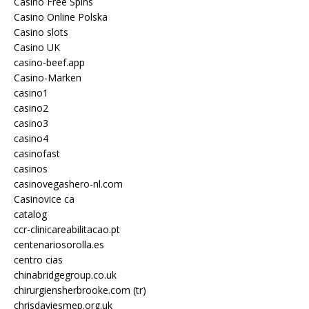
Casino Free Spins
Casino Online Polska
Casino slots
Casino UK
casino-beef.app
Casino-Marken
casino1
casino2
casino3
casino4
casinofast
casinos
casinovegashero-nl.com
Casinovice ca
catalog
ccr-clinicareabilitacao.pt
centenariosorolla.es
centro cias
chinabridgegroup.co.uk
chirurgiensherbrooke.com (tr)
chrisdaviesmep.org.uk