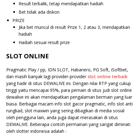
Result terbalik, tetap mendapatkan hadiah
Bet tidak ada diskon
PRIZE
Jika bet muncul di result Prize 1, 2 atau 3, mendapatkan
hadiah
Hadiah sesuai result prize
SLOT ONLINE
Pragmatic Play / pp, IDN SLOT, Habanero, PG Soft, iSoftbet,
dan masih banyak lagi provider-provider
slot online terbaik
yang hadir di situs DEWALIVE ini. Dengan nilai RTP yang cukup
tinggi yaitu mencapai 95%, para pemain di situs judi slot online
dewalive ini akan mendapatkan pengalaman bermain yang luar
biasa. Berbagai macam info slot gacor pragmatic, info slot anti
rungkad, slot maxwin yang sering dibagikan di media sosial
oleh pengguna lain, anda juga dapat merasakan di situs
DEWALIVE. Beberapa contoh permainan yang sangat diminati
oleh slotter indonesia adalah :