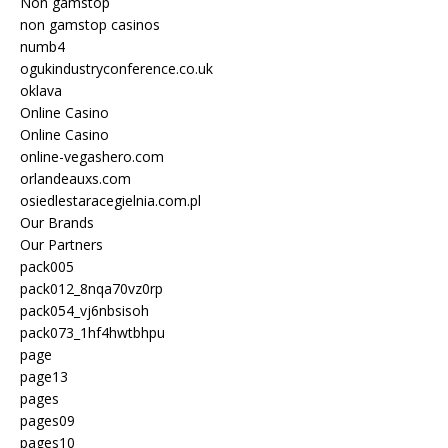
Non gamstop
non gamstop casinos
numb4
ogukindustryconference.co.uk
oklava
Online Casino
Online Casino
online-vegashero.com
orlandeauxs.com
osiedlestaracegielnia.com.pl
Our Brands
Our Partners
pack005
pack012_8nqa70vz0rp
pack054_vj6nbsisoh
pack073_1hf4hwtbhpu
page
page13
pages
pages09
pages10