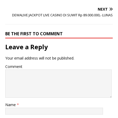
NEXT
DEWALIVE JACKPOT LIVE CASINO DI SUWIT Rp 89.000.000,- LUNAS
BE THE FIRST TO COMMENT
Leave a Reply
Your email address will not be published.
Comment
Name
*