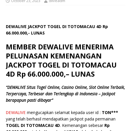
October 23, 2023
dliveadm
DEWALIVE JACKPOT TOGEL DI TOTOMACAU 4D Rp
66.000.000
,- LUNAS
MEMBER DEWALIVE MENERIMA
PELUNASAN KEMENANGAN
JACKPOT TOGEL DI TOTOMACAU
4D Rp
66.000.000
,
– LUNAS
“
DEWALIVE
Situs Togel Online, Casino Online, Slot Online Terbaik,
Terpercaya, Terbesar dan Terlengkap di Indonesia – Jackpot
berapapun pasti dibayar”
DEWALIVE
mengucapkan selamat kepada user id :
TON***
yang telah berhasil mendapatkan jackpot pada permainan
TOGEL DI TOTOMACAU 4D
. Kemenangan sebesar
Rp