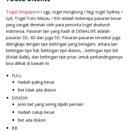
Togel Singapore
/ sgp, togel Hongkong / hkg, togel Sydney /
syd, Togel Toto Macau / ttm adalah beberapa pasaran besar
yang sangat diminati oleh para pencinta togel diseluruh
Indonesia. Pasaran lain yang hadir di DEWALIVE adalah
pasaran 3D, 4D dan juga 5D. Pasaran-pasaran tersebut juga
dilengkapi dengan tipe bettingan yang beragam, antara lain
bettingan tipe full, bettingan tipe diskon, , bettingan tipe BB
(Bolak Balik), dan bettingan tipe prize. untuk perbandingannya
bisa dilihat di bawah ini
FULL
Hadiah paling besar
Bet tidak ada diskon
DISKON
Jenis bet yang sering dipilih pemain
Hadiah cukup besar
Bet ada diskon
BB