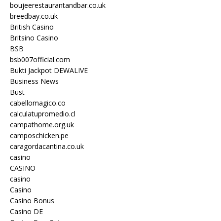
boujeerestaurantandbar.co.uk
breedbay.co.uk
British Casino
Britsino Casino
BSB
bsb007official.com
Bukti Jackpot DEWALIVE
Business News
Bust
cabellomagico.co
calculatupromedio.cl
campathome.org.uk
camposchicken.pe
caragordacantina.co.uk
casino
CASINO
casino
Casino
Casino Bonus
Casino DE