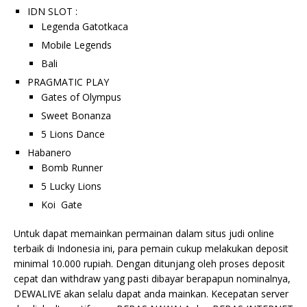
IDN SLOT :
Legenda Gatotkaca
Mobile Legends
Bali
PRAGMATIC PLAY
Gates of Olympus
Sweet Bonanza
5 Lions Dance
Habanero
Bomb Runner
5 Lucky Lions
Koi Gate
Untuk dapat memainkan permainan dalam situs judi online
terbaik di Indonesia ini, para pemain cukup melakukan deposit
minimal 10.000 rupiah. Dengan ditunjang oleh proses deposit
cepat dan withdraw yang pasti dibayar berapapun nominalnya,
DEWALIVE akan selalu dapat anda mainkan. Kecepatan server