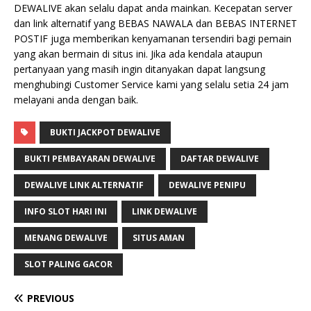
DEWALIVE akan selalu dapat anda mainkan. Kecepatan server
dan link alternatif yang BEBAS NAWALA dan BEBAS INTERNET
POSTIF juga memberikan kenyamanan tersendiri bagi pemain
yang akan bermain di situs ini. Jika ada kendala ataupun
pertanyaan yang masih ingin ditanyakan dapat langsung
menghubingi Customer Service kami yang selalu setia 24 jam
melayani anda dengan baik.
BUKTI JACKPOT DEWALIVE
BUKTI PEMBAYARAN DEWALIVE
DAFTAR DEWALIVE
DEWALIVE LINK ALTERNATIF
DEWALIVE PENIPU
INFO SLOT HARI INI
LINK DEWALIVE
MENANG DEWALIVE
SITUS AMAN
SLOT PALING GACOR
PREVIOUS