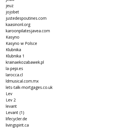
jeuz
jojobet
justedespoutines.com
kaasinonl.org
karoonpilatesjavea.com
Kasyno
Kasyno w Polsce
Klubnika
Klubnika 1
krainaekozabawek.pl
la-pepi.es
larocca.cl
ldmusical.com.mx
lets-talk-mortgages.co.uk
Lev
Lev 2
levant
Levant (1)
lifecycler.de
livingspirit.ca