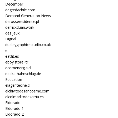
December
degredachile.com
Demand Generation News
derosseresidence.pl
derrickduan.work
des jeux
Digital
dudleygraphicsstudio.co.uk
e
eatfit.es
eboy.store (tr)
ecomenergia.cl
edeka-halmschlag.de
Education
elagentecine.cl
elchivitodesancosme.com
elcolmaditodesarria.es
Eldorado
Eldorado 1
Eldorado 2