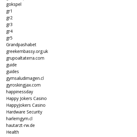
gokspel
gr1
gr2
gr3
gr4
gr5
Grandpashabet
greekembassy.org.uk
grupoaltaterra.com
guide
guides
gymsaludimagen.cl
gyroskingjax.com
happinessday
Happy Jokers Casino
HappyJokers Casino
Hardware Security
harlemgym.cl
hautarzt-rw.de
Health