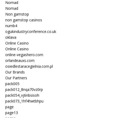
Nomad
Nomad
Non gamstop
non gamstop casinos
numb4
ogukindustryconference.co.uk
oklava
Online Casino
Online Casino
online-vegashero.com
orlandeauxs.com
osiedlestaracegielnia.com.pl
Our Brands
Our Partners
pack005
pack012_8nqa70vz0rp
pack054_vj6nbsisoh
pack073_1hf4hwtbhpu
page
page13