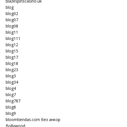
blazespinscasino.uk
blog
blog02
blog07
blog08
blog11
blog111
blog12
blog15
blog17
blog18
blog23
blog3
blog34
blog4
blog7
blog787
blog8
blog9
bloomtiendas.com без анкор
Bollywood