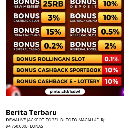
Berita Terbaru
DEWALIVE JACKPOT TOGEL DI TOTO MACAU 4D Rp
94.750.000,- LUNAS