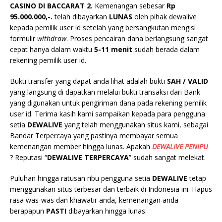
CASINO DI
BACCARAT 2.
Kemenangan sebesar
Rp
95.000.000
,-.
telah dibayarkan
LUNAS
oleh pihak dewalive
kepada pemilik user id setelah yang bersangkutan mengisi
formulir
withdraw
. Proses pencairan dana berlangsung sangat
cepat hanya dalam waktu
5-11 menit
sudah berada dalam
rekening pemilik user id.
Bukti transfer yang dapat anda lihat adalah bukti
SAH / VALID
yang langsung di dapatkan melalui bukti transaksi dari Bank
yang digunakan untuk pengiriman dana pada rekening pemilik
user id. Terima kasih kami sampaikan kepada para pengguna
setia
DEWALIVE
yang telah menggunakan situs kami, sebagai
Bandar Terpercaya yang pastinya membayar semua
kemenangan member hingga lunas. Apakah
DEWALIVE
PENIPU
? Reputasi “
DEWALIVE
TERPERCAYA
” sudah sangat melekat.
Puluhan hingga ratusan ribu pengguna setia
DEWALIVE
tetap
menggunakan situs terbesar dan terbaik di Indonesia ini. Hapus
rasa was-was dan khawatir anda, kemenangan anda
berapapun
PASTI
dibayarkan hingga lunas.