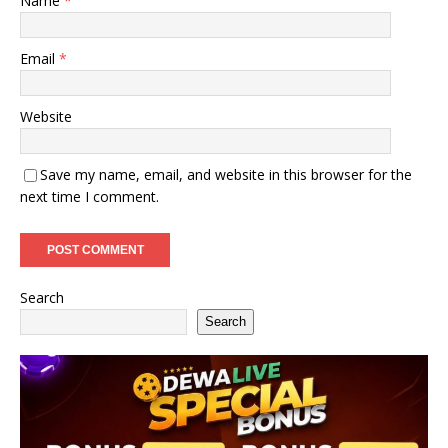
Name
*
Email
*
Website
Save my name, email, and website in this browser for the
next time I comment.
Search
Search