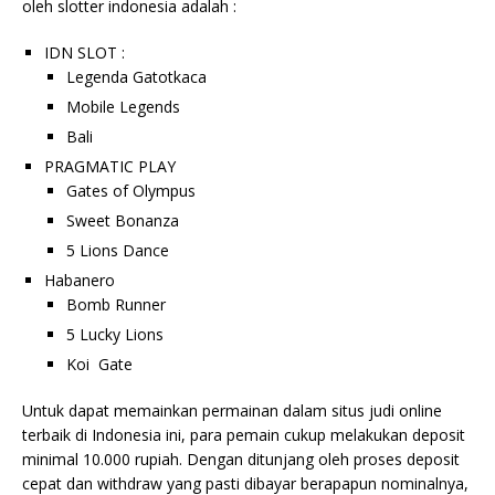
oleh slotter indonesia adalah :
IDN SLOT :
Legenda Gatotkaca
Mobile Legends
Bali
PRAGMATIC PLAY
Gates of Olympus
Sweet Bonanza
5 Lions Dance
Habanero
Bomb Runner
5 Lucky Lions
Koi Gate
Untuk dapat memainkan permainan dalam situs judi online
terbaik di Indonesia ini, para pemain cukup melakukan deposit
minimal 10.000 rupiah. Dengan ditunjang oleh proses deposit
cepat dan withdraw yang pasti dibayar berapapun nominalnya,