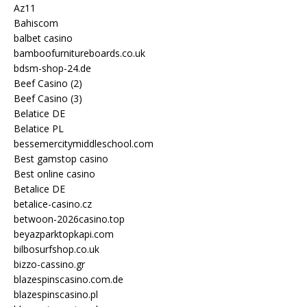
Az11
Bahiscom
balbet casino
bamboofurnitureboards.co.uk
bdsm-shop-24.de
Beef Casino (2)
Beef Casino (3)
Belatice DE
Belatice PL
bessemercitymiddleschool.com
Best gamstop casino
Best online casino
Betalice DE
betalice-casino.cz
betwoon-2026casino.top
beyazparktopkapi.com
bilbosurfshop.co.uk
bizzo-cassino.gr
blazespinscasino.com.de
blazespinscasino.pl