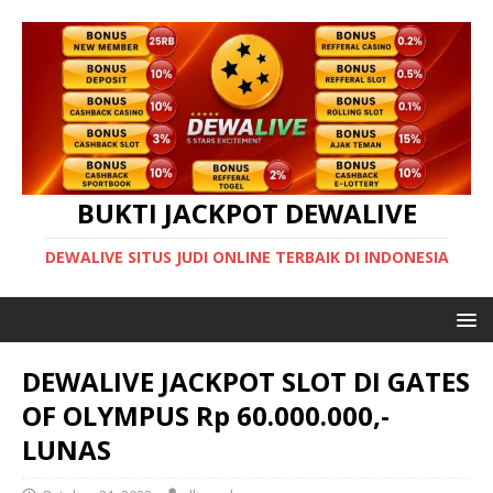
BUKTI JACKPOT DEWALIVE
DEWALIVE SITUS JUDI ONLINE TERBAIK DI INDONESIA
DEWALIVE JACKPOT SLOT DI GATES
OF OLYMPUS Rp 60.000.000,-
LUNAS