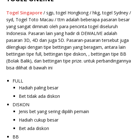
Togel Singapore
/ sgp, togel Hongkong / hkg, togel Sydney /
syd, Togel Toto Macau / ttm adalah beberapa pasaran besar
yang sangat diminati oleh para pencinta togel diseluruh
Indonesia. Pasaran lain yang hadir di DEWALIVE adalah
pasaran 3D, 4D dan juga 5D. Pasaran-pasaran tersebut juga
dilengkapi dengan tipe bettingan yang beragam, antara lain
bettingan tipe full, bettingan tipe diskon, , bettingan tipe BB
(Bolak Balik), dan bettingan tipe prize. untuk perbandingannya
bisa dilihat di bawah ini
FULL
Hadiah paling besar
Bet tidak ada diskon
DISKON
Jenis bet yang sering dipilih pemain
Hadiah cukup besar
Bet ada diskon
BB