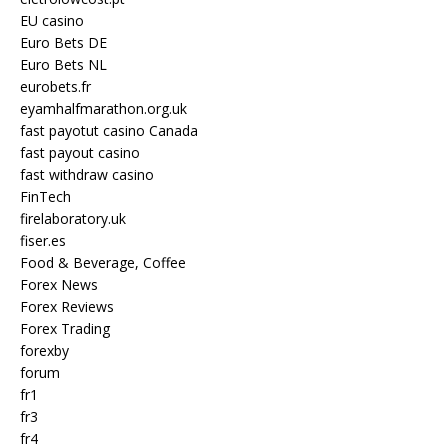
EU casino
Euro Bets DE
Euro Bets NL
eurobets.fr
eyamhalfmarathon.org.uk
fast payotut casino Canada
fast payout casino
fast withdraw casino
FinTech
firelaboratory.uk
fiser.es
Food & Beverage, Coffee
Forex News
Forex Reviews
Forex Trading
forexby
forum
fr1
fr3
fr4