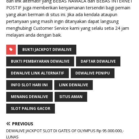
dan link alternatif yang BEBAS NAWALA dan BEBAS INTERNET
POSTIF juga memberikan kenyamanan tersendiri bagi pemain
yang akan bermain di situs ini. Jika ada kendala ataupun
pertanyaan yang masih ingin ditanyakan dapat langsung
menghubingi Customer Service kami yang selalu setia 24 jam
melayani anda dengan baik.
BUKTI JACKPOT DEWALIVE
BUKTI PEMBAYARAN DEWALIVE
DAFTAR DEWALIVE
DEWALIVE LINK ALTERNATIF
DEWALIVE PENIPU
INFO SLOT HARI INI
LINK DEWALIVE
MENANG DEWALIVE
SITUS AMAN
SLOT PALING GACOR
PREVIOUS
DEWALIVE JACKPOT SLOT DI GATES OF OLYMPUS Rp 95.000.000,-
LUNAS