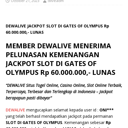
October 21, 2023
dliveadm
DEWALIVE JACKPOT SLOT DI GATES OF OLYMPUS
Rp
60.000.000
,- LUNAS
MEMBER DEWALIVE MENERIMA
PELUNASAN KEMENANGAN
JACKPOT SLOT DI GATES OF
OLYMPUS Rp 60.000.000,- LUNAS
“
DEWALIVE
Situs Togel Online, Casino Online, Slot Online Terbaik,
Terpercaya, Terbesar dan Terlengkap di Indonesia – Jackpot
berapapun pasti dibayar”
DEWALIVE
mengucapkan selamat kepada user id :
ONI***
yang telah berhasil mendapatkan jackpot pada permainan
SLOT DI GATES OF OLYMPUS
. Kemenangan sebesar
Rp