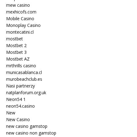
mew casino
mexhicofs.com
Mobile Casino
Monoplay Casino
montecatini.cl
mostbet
Mostbet 2
Mostbet 3
Mostbet AZ
mrthrills casino
municasablanca.cl
murobeachclub.es
Nasi partnerzy
natplanforum.org.uk
Neon54 1
neon54.casino
New
New Casino
new casino gamstop
new casino non gamstop