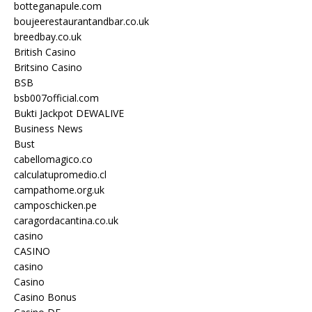
botteganapule.com
boujeerestaurantandbar.co.uk
breedbay.co.uk
British Casino
Britsino Casino
BSB
bsb007official.com
Bukti Jackpot DEWALIVE
Business News
Bust
cabellomagico.co
calculatupromedio.cl
campathome.org.uk
camposchicken.pe
caragordacantina.co.uk
casino
CASINO
casino
Casino
Casino Bonus