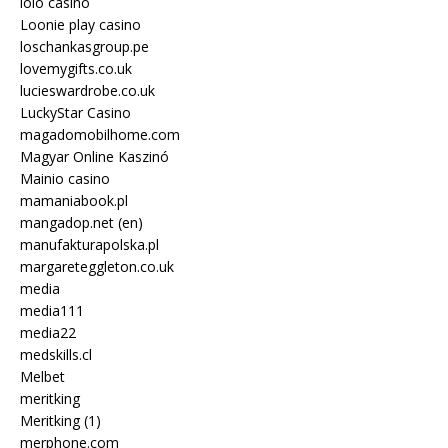
lolo casino
Loonie play casino
loschankasgroup.pe
lovemygifts.co.uk
lucieswardrobe.co.uk
LuckyStar Casino
magadomobilhome.com
Magyar Online Kaszinó
Mainio casino
mamaniabook.pl
mangadop.net (en)
manufakturapolska.pl
margareteggleton.co.uk
media
media111
media22
medskills.cl
Melbet
meritking
Meritking (1)
merphone.com