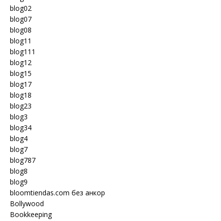
blog02
blog07
blog08
blog11
blog111
blog12
blog15
blog17
blog18
blog23
blog3
blog34
blog4
blog7
blog787
blog8
blog9
bloomtiendas.com без анкор
Bollywood
Bookkeeping