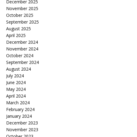
December 2025
November 2025
October 2025
September 2025
August 2025
April 2025
December 2024
November 2024
October 2024
September 2024
August 2024
July 2024
June 2024
May 2024
April 2024
March 2024
February 2024
January 2024
December 2023
November 2023
October 2023