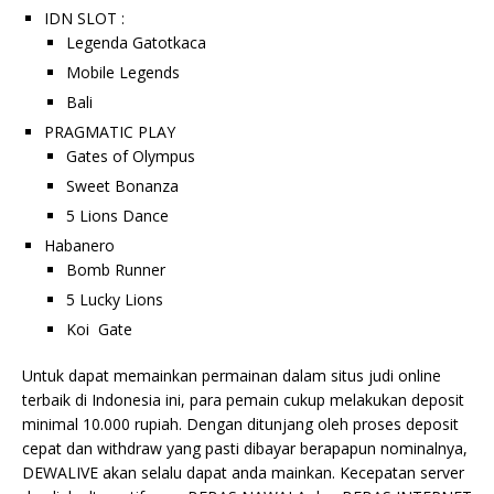
IDN SLOT :
Legenda Gatotkaca
Mobile Legends
Bali
PRAGMATIC PLAY
Gates of Olympus
Sweet Bonanza
5 Lions Dance
Habanero
Bomb Runner
5 Lucky Lions
Koi Gate
Untuk dapat memainkan permainan dalam situs judi online
terbaik di Indonesia ini, para pemain cukup melakukan deposit
minimal 10.000 rupiah. Dengan ditunjang oleh proses deposit
cepat dan withdraw yang pasti dibayar berapapun nominalnya,
DEWALIVE akan selalu dapat anda mainkan. Kecepatan server