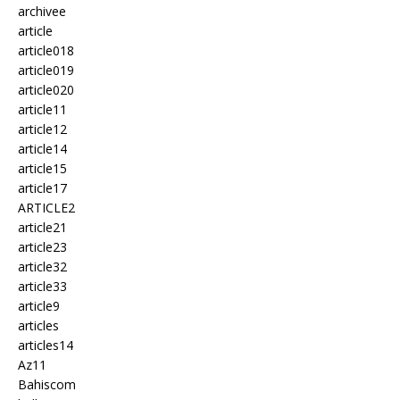
archivee
article
article018
article019
article020
article11
article12
article14
article15
article17
ARTICLE2
article21
article23
article32
article33
article9
articles
articles14
Az11
Bahiscom