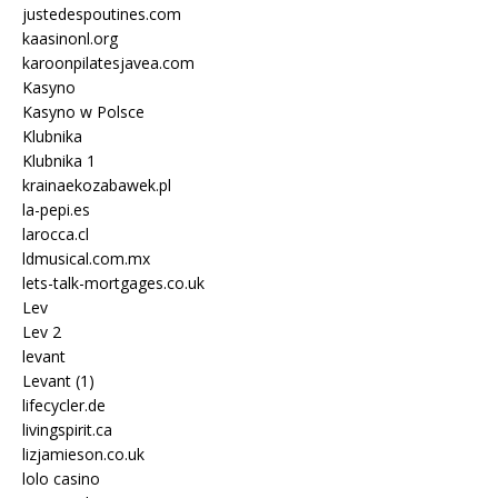
justedespoutines.com
kaasinonl.org
karoonpilatesjavea.com
Kasyno
Kasyno w Polsce
Klubnika
Klubnika 1
krainaekozabawek.pl
la-pepi.es
larocca.cl
ldmusical.com.mx
lets-talk-mortgages.co.uk
Lev
Lev 2
levant
Levant (1)
lifecycler.de
livingspirit.ca
lizjamieson.co.uk
lolo casino