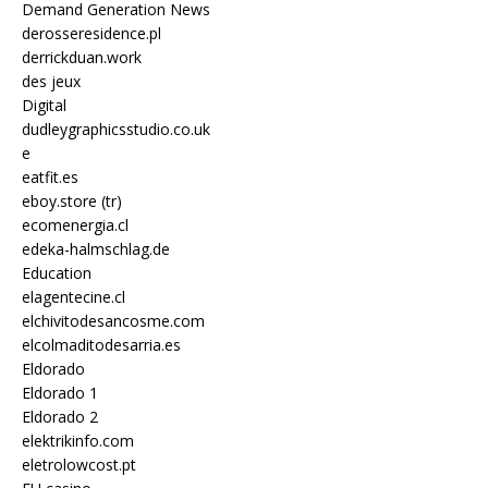
Demand Generation News
derosseresidence.pl
derrickduan.work
des jeux
Digital
dudleygraphicsstudio.co.uk
e
eatfit.es
eboy.store (tr)
ecomenergia.cl
edeka-halmschlag.de
Education
elagentecine.cl
elchivitodesancosme.com
elcolmaditodesarria.es
Eldorado
Eldorado 1
Eldorado 2
elektrikinfo.com
eletrolowcost.pt