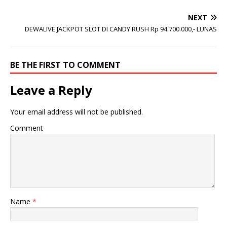
NEXT
DEWALIVE JACKPOT SLOT DI CANDY RUSH Rp 94.700.000,- LUNAS
BE THE FIRST TO COMMENT
Leave a Reply
Your email address will not be published.
Comment
Name
*