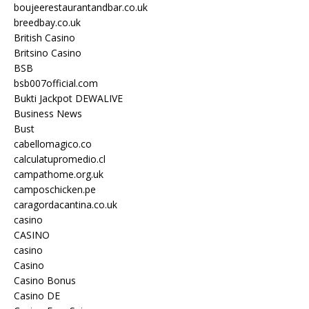
boujeerestaurantandbar.co.uk
breedbay.co.uk
British Casino
Britsino Casino
BSB
bsb007official.com
Bukti Jackpot DEWALIVE
Business News
Bust
cabellomagico.co
calculatupromedio.cl
campathome.org.uk
camposchicken.pe
caragordacantina.co.uk
casino
CASINO
casino
Casino
Casino Bonus
Casino DE