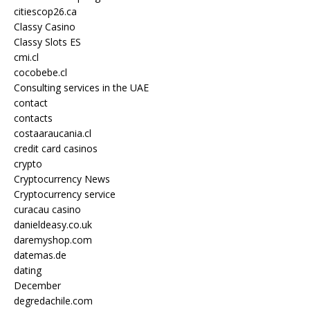
citiescop26.ca
Classy Casino
Classy Slots ES
cmi.cl
cocobebe.cl
Consulting services in the UAE
contact
contacts
costaaraucania.cl
credit card casinos
crypto
Cryptocurrency News
Cryptocurrency service
curacau casino
danieldeasy.co.uk
daremyshop.com
datemas.de
dating
December
degredachile.com