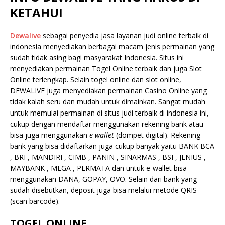
KETAHUI
Dewalive
sebagai penyedia jasa layanan judi online terbaik di
indonesia menyediakan berbagai macam jenis permainan yang
sudah tidak asing bagi masyarakat Indonesia. Situs ini
menyediakan permainan Togel Online terbaik dan juga Slot
Online terlengkap. Selain togel online dan slot online,
DEWALIVE juga menyediakan permainan Casino Online yang
tidak kalah seru dan mudah untuk dimainkan. Sangat mudah
untuk memulai permainan di situs judi terbaik di indonesia ini,
cukup dengan mendaftar menggunakan rekening bank atau
bisa juga menggunakan
e-wallet
(dompet digital). Rekening
bank yang bisa didaftarkan juga cukup banyak yaitu BANK BCA
, BRI , MANDIRI , CIMB , PANIN , SINARMAS , BSI , JENIUS ,
MAYBANK , MEGA , PERMATA dan untuk e-wallet bisa
menggunakan DANA, GOPAY, OVO. Selain dari bank yang
sudah disebutkan, deposit juga bisa melalui metode QRIS
(scan barcode).
TOGEL ONLINE