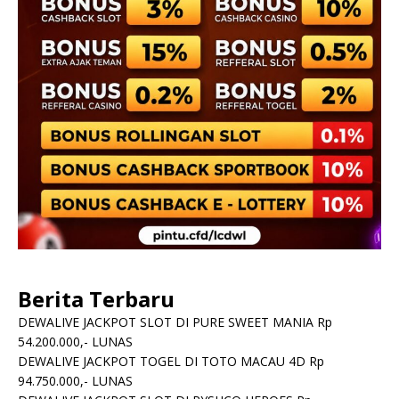
Berita Terbaru
DEWALIVE JACKPOT SLOT DI PURE SWEET MANIA Rp
54.200.000,- LUNAS
DEWALIVE JACKPOT TOGEL DI TOTO MACAU 4D Rp
94.750.000,- LUNAS