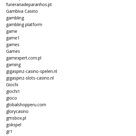
funerariadeparanhos.pt
Gambiva Casino
gambling
gambling platform
game
game1
games
Games
gamexpert.com.pl
gaming
gigaspinz-casino-spelen.nl
gigaspinz-slots-casino.nl
Giochi
giochi1
gioco
globalshopperu.com
glorycasino
gmsbox.pl
gokspel
gr1