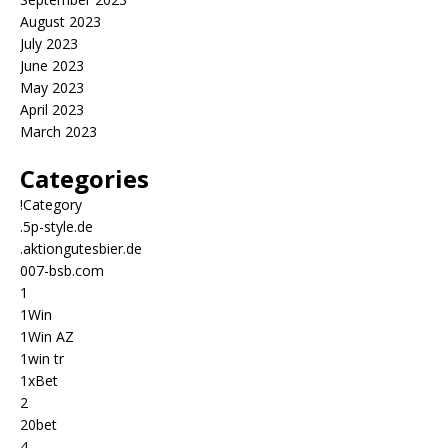
August 2023
July 2023
June 2023
May 2023
April 2023
March 2023
Categories
!Category
.5p-style.de
.aktiongutesbier.de
007-bsb.com
1
1Win
1Win AZ
1win tr
1xBet
2
20bet
4