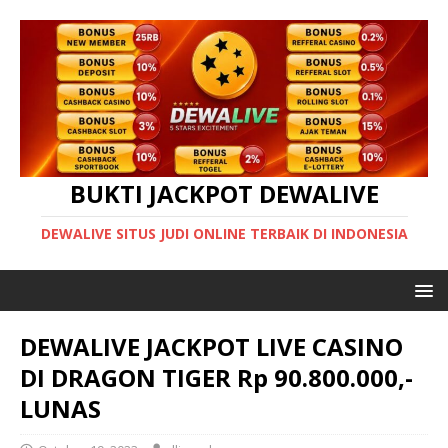
BUKTI JACKPOT DEWALIVE
DEWALIVE SITUS JUDI ONLINE TERBAIK DI INDONESIA
DEWALIVE JACKPOT LIVE CASINO
DI DRAGON TIGER Rp 90.800.000,-
LUNAS