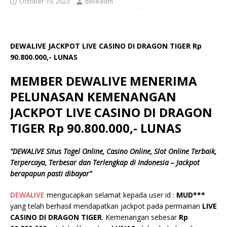
October 19, 2023
dliveadm
DEWALIVE JACKPOT LIVE CASINO DI DRAGON TIGER Rp
90.800.000,- LUNAS
MEMBER DEWALIVE MENERIMA
PELUNASAN KEMENANGAN
JACKPOT LIVE CASINO DI DRAGON
TIGER Rp 90.800.000,- LUNAS
“
DEWALIVE
Situs Togel Online, Casino Online, Slot Online Terbaik,
Terpercaya, Terbesar dan Terlengkap di Indonesia – Jackpot
berapapun pasti dibayar”
DEWALIVE
mengucapkan selamat kepada user id :
MUD***
yang telah berhasil mendapatkan jackpot pada permainan
LIVE
CASINO DI DRAGON TIGER
. Kemenangan sebesar
Rp