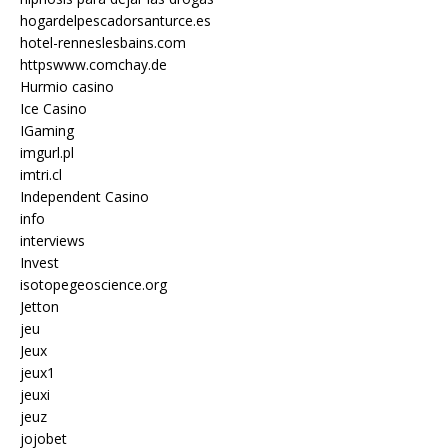
hogardelpescadorsanturce.es
hotel-renneslesbains.com
httpswww.comchay.de
Hurmio casino
Ice Casino
IGaming
imgurl.pl
imtri.cl
Independent Casino
info
interviews
Invest
isotopegeoscience.org
Jetton
jeu
Jeux
jeux1
jeuxi
jeuz
jojobet