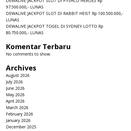
DEWALIVE JACKPOT SLOT DI PYSHCO HEROES Rp
97.500.000,- LUNAS
DEWALIVE JACKPOT SLOT DI RABBIT HEIST Rp 100.500.000,-
LUNAS
DEWALIVE JACKPOT TOGEL DI SYDNEY LOTTO Rp
80.750.000,- LUNAS
Komentar Terbaru
No comments to show.
Archives
August 2026
July 2026
June 2026
May 2026
April 2026
March 2026
February 2026
January 2026
December 2025