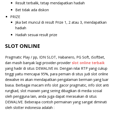
Result terbalik, tetap mendapatkan hadiah
Bet tidak ada diskon
PRIZE
Jika bet muncul di result Prize 1, 2 atau 3, mendapatkan
hadiah
Hadiah sesuai result prize
SLOT ONLINE
Pragmatic Play / pp, IDN SLOT, Habanero, PG Soft, iSoftbet,
dan masih banyak lagi provider-provider
slot online terbaik
yang hadir di situs DEWALIVE ini. Dengan nilai RTP yang cukup
tinggi yaitu mencapai 95%, para pemain di situs judi slot online
dewalive ini akan mendapatkan pengalaman bermain yang luar
biasa. Berbagai macam info slot gacor pragmatic, info slot anti
rungkad, slot maxwin yang sering dibagikan di media sosial
oleh pengguna lain, anda juga dapat merasakan di situs
DEWALIVE. Beberapa contoh permainan yang sangat diminati
oleh slotter indonesia adalah :