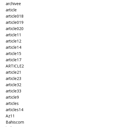
archivee
article
article018
article019
article020
article11
article12
article14
article15
article17
ARTICLE2
article21
article23
article32
article33
article9
articles
articles14
Az11
Bahiscom