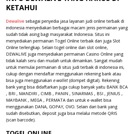
KETAHUI
Dewalive
sebagai penyedia jasa layanan judi online terbaik di
indonesia menyediakan berbagai macam jenis permainan yang
sudah tidak asing bagi masyarakat Indonesia. Situs ini
menyediakan permainan Togel Online terbaik dan juga Slot
Online terlengkap. Selain togel online dan slot online,
DEWALIVE juga menyediakan permainan Casino Online yang
tidak kalah seru dan mudah untuk dimainkan. Sangat mudah
untuk memulai permainan di situs judi terbaik di indonesia ini,
cukup dengan mendaftar menggunakan rekening bank atau
bisa juga menggunakan
e-wallet
(dompet digital). Rekening
bank yang bisa didaftarkan juga cukup banyak yaitu BANK BCA
, BRI , MANDIRI , CIMB , PANIN , SINARMAS , BSI , JENIUS ,
MAYBANK , MEGA , PERMATA dan untuk e-wallet bisa
menggunakan DANA, GOPAY, OVO. Selain dari bank yang
sudah disebutkan, deposit juga bisa melalui metode QRIS
(scan barcode).
TOGEL ONLINE