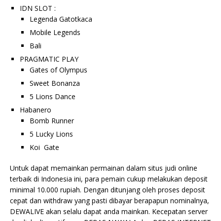
IDN SLOT :
Legenda Gatotkaca
Mobile Legends
Bali
PRAGMATIC PLAY
Gates of Olympus
Sweet Bonanza
5 Lions Dance
Habanero
Bomb Runner
5 Lucky Lions
Koi Gate
Untuk dapat memainkan permainan dalam situs judi online
terbaik di Indonesia ini, para pemain cukup melakukan deposit
minimal 10.000 rupiah. Dengan ditunjang oleh proses deposit
cepat dan withdraw yang pasti dibayar berapapun nominalnya,
DEWALIVE akan selalu dapat anda mainkan. Kecepatan server