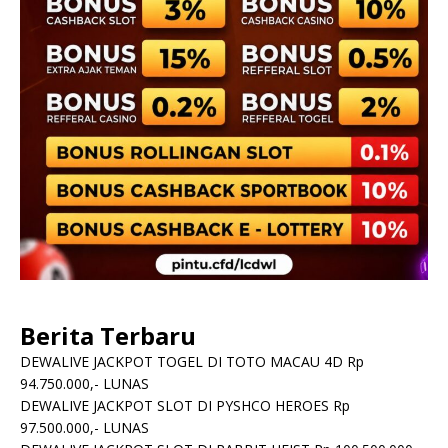
Berita Terbaru
DEWALIVE JACKPOT TOGEL DI TOTO MACAU 4D Rp
94.750.000,- LUNAS
DEWALIVE JACKPOT SLOT DI PYSHCO HEROES Rp
97.500.000,- LUNAS