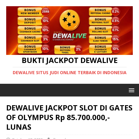
BUKTI JACKPOT DEWALIVE
DEWALIVE SITUS JUDI ONLINE TERBAIK DI INDONESIA
DEWALIVE JACKPOT SLOT DI GATES
OF OLYMPUS Rp 85.700.000,-
LUNAS