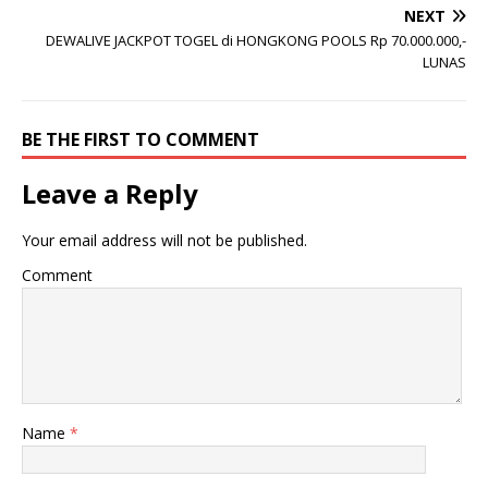
NEXT
DEWALIVE JACKPOT TOGEL di HONGKONG POOLS Rp 70.000.000,-
LUNAS
BE THE FIRST TO COMMENT
Leave a Reply
Your email address will not be published.
Comment
Name
*