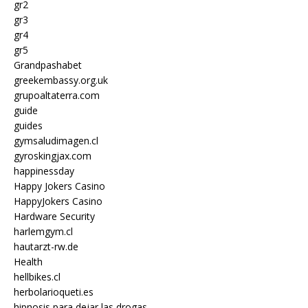
gr2
gr3
gr4
gr5
Grandpashabet
greekembassy.org.uk
grupoaltaterra.com
guide
guides
gymsaludimagen.cl
gyroskingjax.com
happinessday
Happy Jokers Casino
HappyJokers Casino
Hardware Security
harlemgym.cl
hautarzt-rw.de
Health
hellbikes.cl
herbolarioqueti.es
hipnosis para dejar las drogas