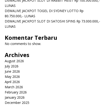
DEWALIVE JACKPOT SLOT DI RABBIT HEIST Rp 100.500.000,-
LUNAS
DEWALIVE JACKPOT TOGEL DI SYDNEY LOTTO Rp
80.750.000,- LUNAS
DEWALIVE JACKPOT SLOT DI SATOSHI SPINS Rp 73.000.000,-
LUNAS
Komentar Terbaru
No comments to show.
Archives
August 2026
July 2026
June 2026
May 2026
April 2026
March 2026
February 2026
January 2026
December 2025