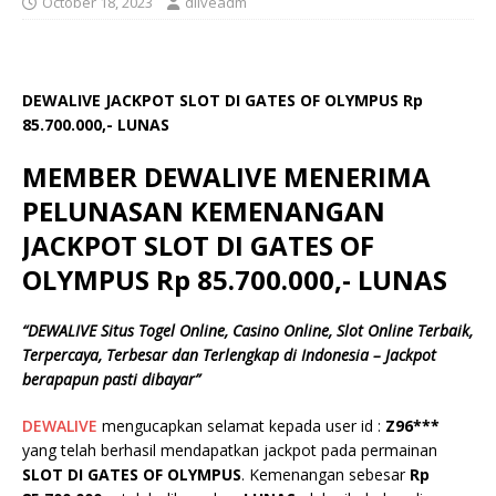
October 18, 2023
dliveadm
DEWALIVE JACKPOT SLOT DI GATES OF OLYMPUS Rp
85.700.000
,- LUNAS
MEMBER DEWALIVE MENERIMA
PELUNASAN KEMENANGAN
JACKPOT SLOT DI GATES OF
OLYMPUS Rp
85.700.000
,- LUNAS
“
DEWALIVE
Situs Togel Online, Casino Online, Slot Online Terbaik,
Terpercaya, Terbesar dan Terlengkap di Indonesia – Jackpot
berapapun pasti dibayar”
DEWALIVE
mengucapkan selamat kepada user id :
Z96***
yang telah berhasil mendapatkan jackpot pada permainan
SLOT DI GATES OF OLYMPUS
. Kemenangan sebesar
Rp