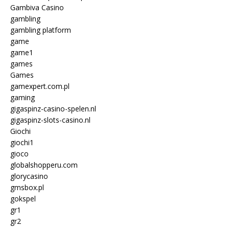
Gambiva Casino
gambling
gambling platform
game
game1
games
Games
gamexpert.com.pl
gaming
gigaspinz-casino-spelen.nl
gigaspinz-slots-casino.nl
Giochi
giochi1
gioco
globalshopperu.com
glorycasino
gmsbox.pl
gokspel
gr1
gr2