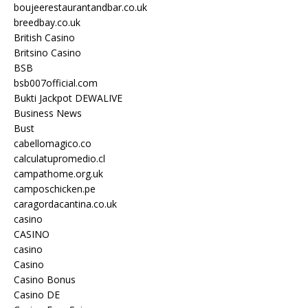
boujeerestaurantandbar.co.uk
breedbay.co.uk
British Casino
Britsino Casino
BSB
bsb007official.com
Bukti Jackpot DEWALIVE
Business News
Bust
cabellomagico.co
calculatupromedio.cl
campathome.org.uk
camposchicken.pe
caragordacantina.co.uk
casino
CASINO
casino
Casino
Casino Bonus
Casino DE