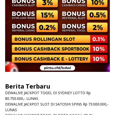
Berita Terbaru
DEWALIVE JACKPOT TOGEL DI SYDNEY LOTTO Rp
80.750.000,- LUNAS
DEWALIVE JACKPOT SLOT DI SATOSHI SPINS Rp 73.000.000,-
LUNAS