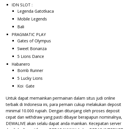
IDN SLOT :
Legenda Gatotkaca
Mobile Legends
Bali
PRAGMATIC PLAY
Gates of Olympus
Sweet Bonanza
5 Lions Dance
Habanero
Bomb Runner
5 Lucky Lions
Koi Gate
Untuk dapat memainkan permainan dalam situs judi online
terbaik di Indonesia ini, para pemain cukup melakukan deposit
minimal 10.000 rupiah. Dengan ditunjang oleh proses deposit
cepat dan withdraw yang pasti dibayar berapapun nominalnya,
DEWALIVE akan selalu dapat anda mainkan. Kecepatan server