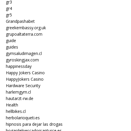
gr3
gr4
gr5
Grandpashabet
greekembassy.org.uk
grupoaltaterra.com
guide
guides
gymsaludimagen.cl
gyroskingjax.com
happinessday
Happy Jokers Casino
HappyJokers Casino
Hardware Security
harlemgym.cl
hautarzt-rw.de
Health
hellbikes.cl
herbolarioqueti.es
hipnosis para dejar las drogas
hogardelpescadorsanturce.es