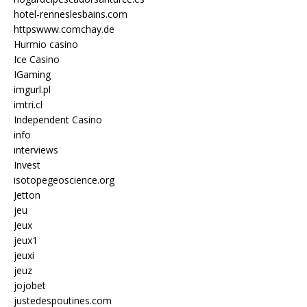
hotel-renneslesbains.com
httpswww.comchay.de
Hurmio casino
Ice Casino
IGaming
imgurl.pl
imtri.cl
Independent Casino
info
interviews
Invest
isotopegeoscience.org
Jetton
jeu
Jeux
jeux1
jeuxi
jeuz
jojobet
justedespoutines.com