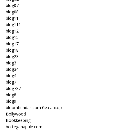
blog07
blog08
blog11
blog111
blog12
blog15
blog17
blog18
blog23
blog3
blog34
blog4
blog7
blog787
blog8
blog9
bloomtiendas.com без анкор
Bollywood
Bookkeeping
botteganapule.com