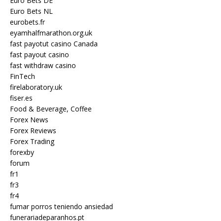
Euro Bets DE
Euro Bets NL
eurobets.fr
eyamhalfmarathon.org.uk
fast payotut casino Canada
fast payout casino
fast withdraw casino
FinTech
firelaboratory.uk
fiser.es
Food & Beverage, Coffee
Forex News
Forex Reviews
Forex Trading
forexby
forum
fr1
fr3
fr4
fumar porros teniendo ansiedad
funerariadeparanhos.pt