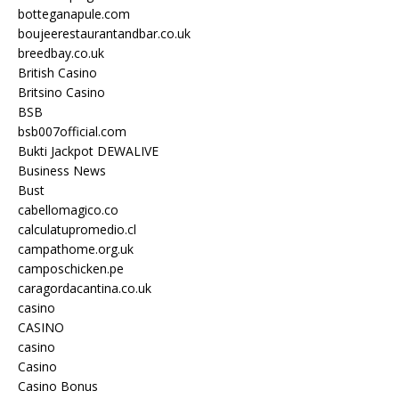
botteganapule.com
boujeerestaurantandbar.co.uk
breedbay.co.uk
British Casino
Britsino Casino
BSB
bsb007official.com
Bukti Jackpot DEWALIVE
Business News
Bust
cabellomagico.co
calculatupromedio.cl
campathome.org.uk
camposchicken.pe
caragordacantina.co.uk
casino
CASINO
casino
Casino
Casino Bonus