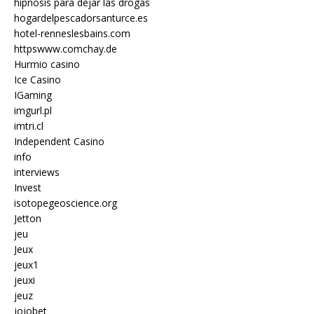
hipnosis para dejar las drogas
hogardelpescadorsanturce.es
hotel-renneslesbains.com
httpswww.comchay.de
Hurmio casino
Ice Casino
IGaming
imgurl.pl
imtri.cl
Independent Casino
info
interviews
Invest
isotopegeoscience.org
Jetton
jeu
Jeux
jeux1
jeuxi
jeuz
jojobet