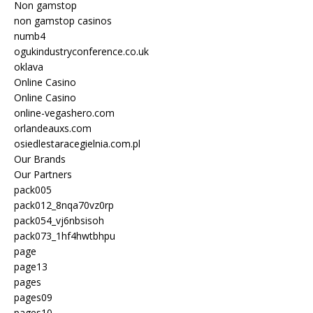
Non gamstop
non gamstop casinos
numb4
ogukindustryconference.co.uk
oklava
Online Casino
Online Casino
online-vegashero.com
orlandeauxs.com
osiedlestaracegielnia.com.pl
Our Brands
Our Partners
pack005
pack012_8nqa70vz0rp
pack054_vj6nbsisoh
pack073_1hf4hwtbhpu
page
page13
pages
pages09
pages10