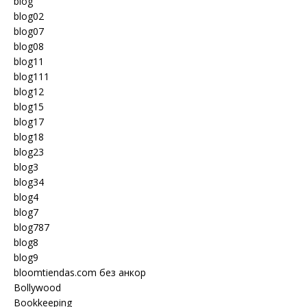
blog
blog02
blog07
blog08
blog11
blog111
blog12
blog15
blog17
blog18
blog23
blog3
blog34
blog4
blog7
blog787
blog8
blog9
bloomtiendas.com без анкор
Bollywood
Bookkeeping