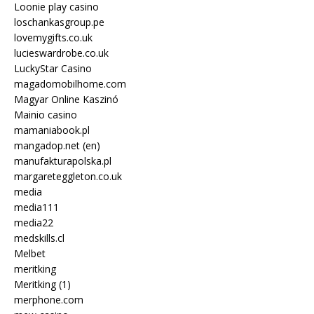
Loonie play casino
loschankasgroup.pe
lovemygifts.co.uk
lucieswardrobe.co.uk
LuckyStar Casino
magadomobilhome.com
Magyar Online Kaszinó
Mainio casino
mamaniabook.pl
mangadop.net (en)
manufakturapolska.pl
margareteggleton.co.uk
media
media111
media22
medskills.cl
Melbet
meritking
Meritking (1)
merphone.com