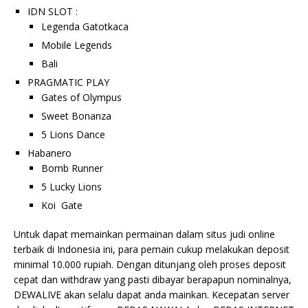
IDN SLOT :
Legenda Gatotkaca
Mobile Legends
Bali
PRAGMATIC PLAY
Gates of Olympus
Sweet Bonanza
5 Lions Dance
Habanero
Bomb Runner
5 Lucky Lions
Koi Gate
Untuk dapat memainkan permainan dalam situs judi online
terbaik di Indonesia ini, para pemain cukup melakukan deposit
minimal 10.000 rupiah. Dengan ditunjang oleh proses deposit
cepat dan withdraw yang pasti dibayar berapapun nominalnya,
DEWALIVE akan selalu dapat anda mainkan. Kecepatan server