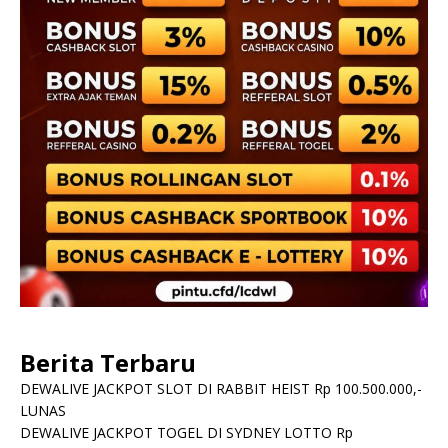
Berita Terbaru
DEWALIVE JACKPOT SLOT DI RABBIT HEIST Rp 100.500.000,-
LUNAS
DEWALIVE JACKPOT TOGEL DI SYDNEY LOTTO Rp