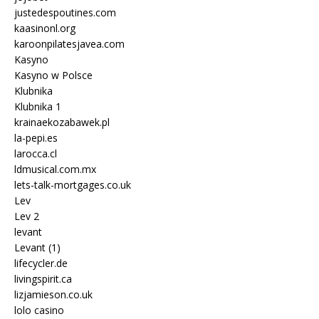
justedespoutines.com
kaasinonl.org
karoonpilatesjavea.com
Kasyno
Kasyno w Polsce
Klubnika
Klubnika 1
krainaekozabawek.pl
la-pepi.es
larocca.cl
ldmusical.com.mx
lets-talk-mortgages.co.uk
Lev
Lev 2
levant
Levant (1)
lifecycler.de
livingspirit.ca
lizjamieson.co.uk
lolo casino