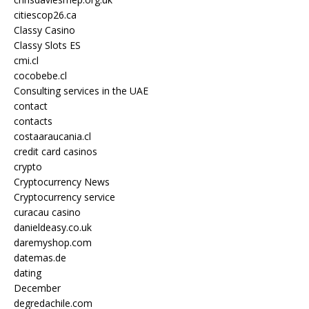
citiescop26.ca
Classy Casino
Classy Slots ES
cmi.cl
cocobebe.cl
Consulting services in the UAE
contact
contacts
costaaraucania.cl
credit card casinos
crypto
Cryptocurrency News
Cryptocurrency service
curacau casino
danieldeasy.co.uk
daremyshop.com
datemas.de
dating
December
degredachile.com