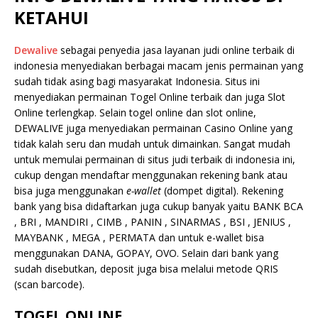
KETAHUI
Dewalive
sebagai penyedia jasa layanan judi online terbaik di
indonesia menyediakan berbagai macam jenis permainan yang
sudah tidak asing bagi masyarakat Indonesia. Situs ini
menyediakan permainan Togel Online terbaik dan juga Slot
Online terlengkap. Selain togel online dan slot online,
DEWALIVE juga menyediakan permainan Casino Online yang
tidak kalah seru dan mudah untuk dimainkan. Sangat mudah
untuk memulai permainan di situs judi terbaik di indonesia ini,
cukup dengan mendaftar menggunakan rekening bank atau
bisa juga menggunakan
e-wallet
(dompet digital). Rekening
bank yang bisa didaftarkan juga cukup banyak yaitu BANK BCA
, BRI , MANDIRI , CIMB , PANIN , SINARMAS , BSI , JENIUS ,
MAYBANK , MEGA , PERMATA dan untuk e-wallet bisa
menggunakan DANA, GOPAY, OVO. Selain dari bank yang
sudah disebutkan, deposit juga bisa melalui metode QRIS
(scan barcode).
TOGEL ONLINE