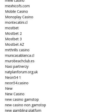
mew casino
mexhicofs.com
Mobile Casino
Monoplay Casino
montecatini.cl
mostbet
Mostbet 2
Mostbet 3
Mostbet AZ
mrthrills casino
municasablanca.cl
murobeachclub.es
Nasi partnerzy
natplanforum.org.uk
Neon54 1
neon54.casino
New
New Casino
new casino gamstop
new casino non gamstop
new gambling platfom