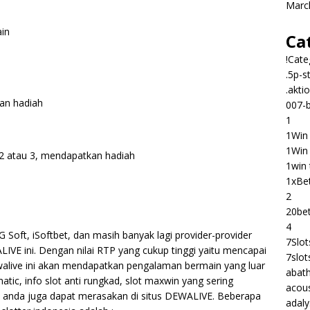
Marc
ain
Ca
!Cate
.5p-s
.akti
kan hadiah
007-
1
1Win
1Win
1, 2 atau 3, mendapatkan hadiah
1win 
1xBe
2
20be
4
 Soft, iSoftbet, dan masih banyak lagi provider-provider
7Slot
LIVE ini. Dengan nilai RTP yang cukup tinggi yaitu mencapai
7slots
dewalive ini akan mendapatkan pengalaman bermain yang luar
abath
tic, info slot anti rungkad, slot maxwin yang sering
acous
n, anda juga dapat merasakan di situs DEWALIVE. Beberapa
adaly