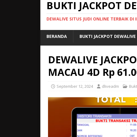
BUKTI JACKPOT D
DEWALIVE SITUS JUDI ONLINE TERBAIK DI
BERANDA
BUKTI JACKPOT DEWALIVE
DEWALIVE JACKPO
MACAU 4D Rp 61.0
September 12, 2024
dliveadm
Bukt