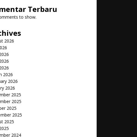
mentar Terbaru
omments to show.
chives
st 2026
2026
 2026
2026
 2026
h 2026
uary 2026
ry 2026
mber 2025
mber 2025
ber 2025
ember 2025
st 2025
 2025
mber 2024