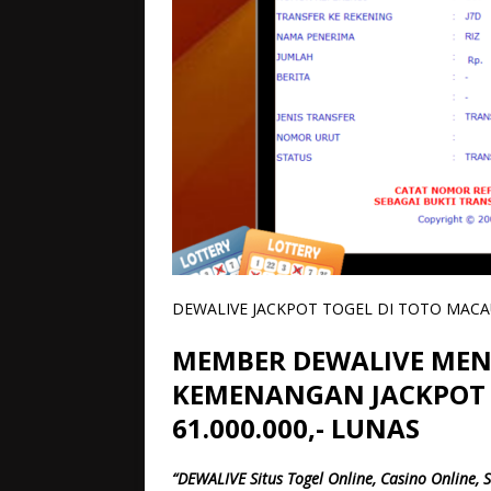
DEWALIVE JACKPOT TOGEL DI TOTO MACAU 
MEMBER DEWALIVE ME
KEMENANGAN JACKPOT 
61.000.000,- LUNAS
“
DEWALIVE
Situs Togel Online, Casino Online, 